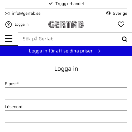
Trygg e-handel
Meny
info@gertab.se
Sverige
Logga in
Fa
Logga in för att se dina priser
Logga in
E-post
*
Lösenord