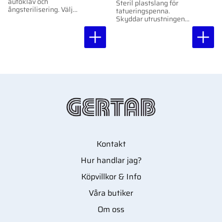
autoklav och
Steril plastslang för
ångsterilisering. Välj
tatueringspenna.
bredd.
Skyddar utrustningen
från kontaminering.
Tillverkad i PE-plast.
40x0,05 mm, 500 m
per rulle.
Kontakt
Hur handlar jag?
Köpvillkor & Info
Våra butiker
Om oss