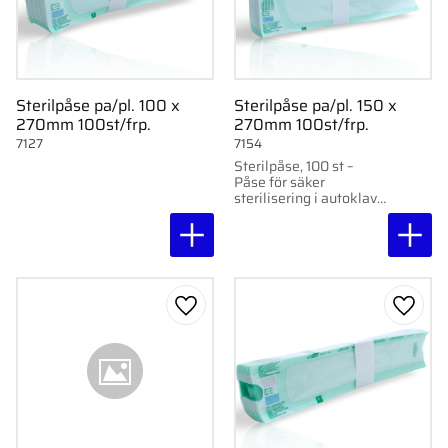
Sterilpåse pa/pl. 100 x
Sterilpåse pa/pl. 150 x
270mm 100st/frp.
270mm 100st/frp.
7127
7154
Sterilpåse, 100 st –
Påse för säker
sterilisering i autoklav
eller med ånga. Med
indikatorer och hög
temperaturtålighet upp
till 140°C.
Lägg till i favoriter
Lägg ti