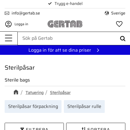
Trygg e-handel
Meny
info@gertab.se
Sverige
Logga in
Fa
Logga in för att se dina priser
Sterilpåsar
Sterile bags
Tatuering
Sterilpåsar
Sterilpåsar förpackning
Sterilpåsar rulle
FILTRERA
SORTERA