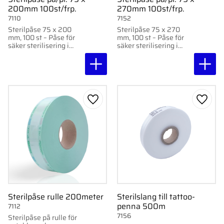
200mm 100st/frp.
270mm 100st/frp.
7110
7152
Sterilpåse 75 x 200
Sterilpåse 75 x 270
mm, 100 st – Påse för
mm, 100 st – Påse för
säker sterilisering i
säker sterilisering i
autoklav eller med
autoklav eller med
ånga. Med indikatorer
ånga. Med indikatorer
och hög
och hög
temperaturtålighet upp
temperaturtålighet upp
till 140°C.
till 140°C.
Lägg till i favoriter
Lägg ti
Sterilpåse rulle 200meter
Sterilslang till tattoo-
penna 500m
7112
7156
Sterilpåse på rulle för