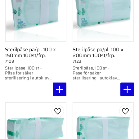
Sterilpåse pa/pl. 100 x
Sterilpåse pa/pl. 100 x
150mm 100st/frp.
200mm 100st/frp.
7109
7123
Sterilpåse, 100 st –
Sterilpåse, 100 st –
Påse för säker
Påse för säker
sterilisering i autoklav
sterilisering i autoklav
eller med ånga. Med
eller med ånga. Med
indikatorer och hög
indikatorer och hög
temperaturtålighet upp
temperaturtålighet upp
till 140°C.
till 140°C.
Lägg till i favoriter
Lägg ti