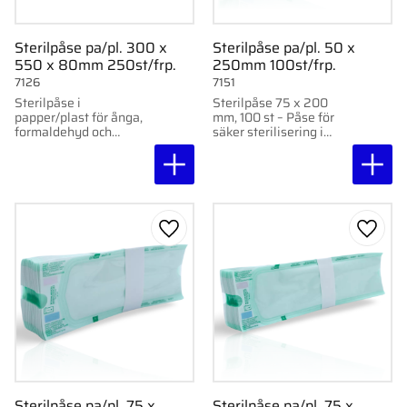
Sterilpåse pa/pl. 300 x
Sterilpåse pa/pl. 50 x
550 x 80mm 250st/frp.
250mm 100st/frp.
7126
7151
Sterilpåse i
Sterilpåse 75 x 200
papper/plast för ånga,
mm, 100 st – Påse för
formaldehyd och
säker sterilisering i
etylenoxid. Indikatorer
autoklav eller med
för alla tre metoder.
ånga. Med indikatorer
300 x 550 x 80 mm,
och hög
250 st/frp.
temperaturtålighet upp
till 140°C.
Lägg till i favoriter
Lägg ti
Sterilpåse pa/pl. 75 x
Sterilpåse pa/pl. 75 x