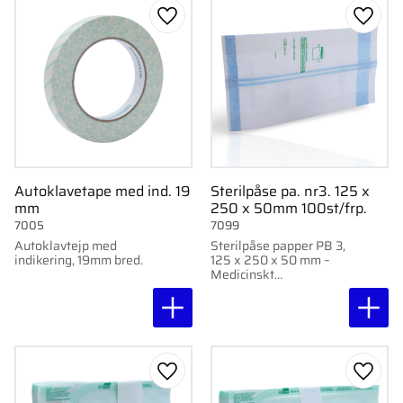
st/förp.
Lägg till i favoriter
Lägg ti
Autoklavetape med ind. 19
Sterilpåse pa. nr3. 125 x
mm
250 x 50mm 100st/frp.
7005
7099
Autoklavtejp med
Sterilpåse papper PB 3,
indikering, 19mm bred.
125 x 250 x 50 mm –
Medicinskt
sterilpapperspåse med
värmeförsegling för
sterilisering. 100
st/förpackning.
Lägg till i favoriter
Lägg ti