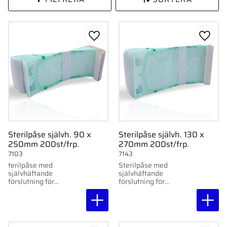
Lägg till i favoriter
Lägg ti
Sterilpåse självh. 90 x
Sterilpåse självh. 130 x
250mm 200st/frp.
270mm 200st/frp.
7103
7143
terilpåse med
Sterilpåse med
självhäftande
självhäftande
förslutning för
förslutning för
autoklav, formaldehyd
ånga/autoklav,
och etylenoxid.
formaldehyd och
Laminerad plastfilm
etylenoxid. Laminerad
och medicinskt papper.
plastfilm och
200 st/förp.
medicinskt papper. 200