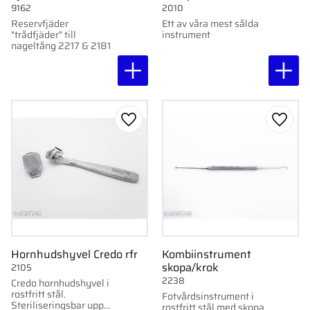
9162
2010
Reservfjäder
Ett av våra mest sålda
"trådfjäder" till
instrument
nageltång 2217 & 2181
Lägg till i favoriter
Lägg ti
Hornhudshyvel Credo rfr
Kombiinstrument
skopa/krok
2105
2238
Credo hornhudshyvel i
rostfritt stål.
Fotvårdsinstrument i
Steriliseringsbar upp
rostfritt stål med skopa