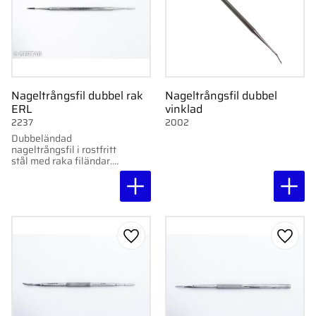
Nageltrångsfil dubbel rak
Nageltrångsfil dubbel
ERL
vinklad
2237
2002
Dubbeländad
nageltrångsfil i rostfritt
stål med raka filändar.
Smidig och exakt för
professionell
användning.
Lägg till i favoriter
Lägg ti