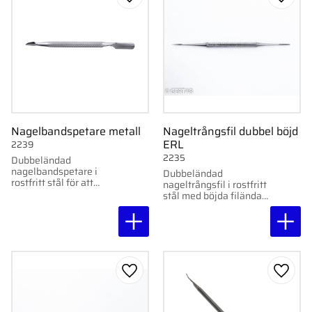
Lägg till i favoriter
Lägg ti
Nagelbandspetare metall
Nageltrångsfil dubbel böjd
ERL
2239
2235
Dubbeländad
nagelbandspetare i
Dubbeländad
rostfritt stål för att
nageltrångsfil i rostfritt
trycka tillbaka
stål med böjda filändar.
nagelband och
Smidig och praktisk för
avlägsna överflödig
professionell
hud.
användning.
Lägg till i favoriter
Lägg ti