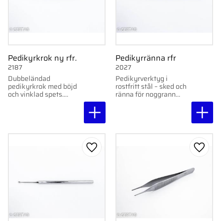
Pedikyrkrok ny rfr.
Pedikyrränna rfr
2187
2027
Dubbeländad
Pedikyrverktyg i
pedikyrkrok med böjd
rostfritt stål – sked och
och vinklad spets.
ränna för noggrann
Rostfri. För noggrann
rengöring av hud och
rengöring vid
nagelfalsar.
behandling.
Lägg till i favoriter
Lägg ti