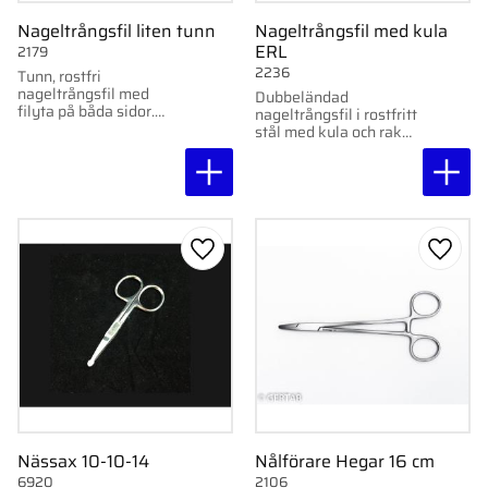
Nageltrångsfil liten tunn
Nageltrångsfil med kula
ERL
2179
2236
Tunn, rostfri
nageltrångsfil med
Dubbeländad
filyta på båda sidor.
nageltrångsfil i rostfritt
Perfekt för trånga
stål med kula och rak
utrymmen och
fil. Smidig praktisk för
detaljarbete.
mångsidig användning.
Lägg till i favoriter
Lägg ti
Nässax 10-10-14
Nålförare Hegar 16 cm
6920
2106