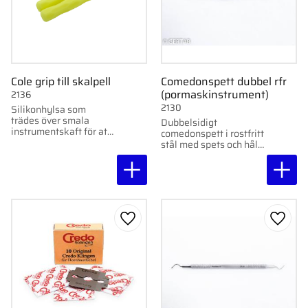
Cole grip till skalpell
Comedonspett dubbel rfr
(pormaskinstrument)
2136
2130
Silikonhylsa som
trädes över smala
Dubbelsidigt
instrumentskaft för att
comedonspett i rostfritt
förbättra greppet.
stål med spets och hål.
För hygienisk
borttagning av
pormaskar.
Lägg till i favoriter
Lägg ti