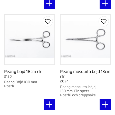
Lägg till i favoriter
Lägg ti
Peang böjd 18cm rfr
Peang mosquito böjd 13cm
rfr
2120
2024
Peang Böjd 180 mm.
Rostfri.
Peang mosquito, böjd,
130 mm. Fin spets.
Rostfri och greppsäker
för precisionsarbete.