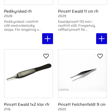
Pedikyrsked rfr
Pincett Ewald 11 cm rfr
2028
2029
Pedikyrsked i rostfritt
Ewaldpincett 110 mm i
stål med enkelsidig
rostfritt stål. Finspetsig,
skopa. För rengöring vid
räfflad pincett för
nagelkanter. Räfflat
precisionsarbete vid
grepp. Steriliserbar.
behandling eller
plockning.
Lägg till i favoriter
Lägg ti
Pincett Ewald 1x2 klor rfr
Pincett Feilchenfeldt 9 cm
2116
2025