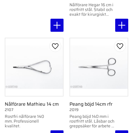
Nålförare Hegar 16 cm i
rostfritt stål. Stabil och
exakt för kirurgiskt
precisionsarbete.
Lägg till i favoriter
Lägg ti
Nålförare Mathieu 14 cm
Peang böjd 14cm rfr
2107
2019
Rostfri nålförare 140
Peang böjd 140 mm i
mm. Professionell
rostfritt stål. Låsbar och
kvalitet.
greppsäker för arbete i
trånga utrymmen.