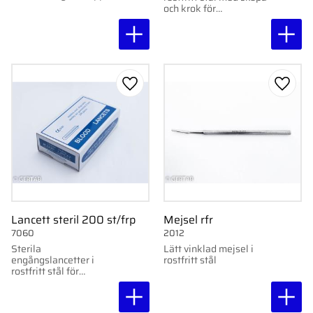
till 180 °C.
och krok för
professionellt bruk.
Lägg till i favoriter
Lägg ti
Lancett steril 200 st/frp
Mejsel rfr
7060
2012
Sterila
Lätt vinklad mejsel i
engångslancetter i
rostfritt stål
rostfritt stål för
professionell
användning. Levereras i
förpackning med 200