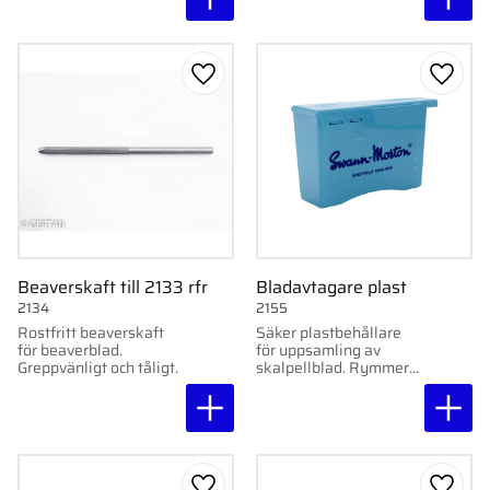
Lägg till i favoriter
Lägg ti
Beaverskaft till 2133 rfr
Bladavtagare plast
2134
2155
Rostfritt beaverskaft
Säker plastbehållare
för beaverblad.
för uppsamling av
Greppvänligt och tåligt.
skalpellblad. Rymmer
ca 150 blad. Original
Swann-Morton.