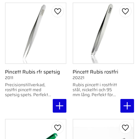
Lägg till i favoriter
Lägg ti
Pincett Rubis rfr spetsig
Pincett Rubis rostfri
2011
20221
Precisionstillverkad,
Rubis pincett i rostfritt
rostfri pincett med
stål, nickelfri och 95
spetsig spets. Perfekt
mm lång. Perfekt för
för inåtväxande hår,
precisionsarbete.
flisor och finjusterade
detaljer. Högkvalitativt
schweiziskt han
Lägg till i favoriter
Lägg ti