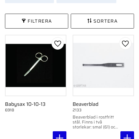
FILTRERA
SORTERA
Lägg till i favoriter
Lägg ti
Babysax 10-10-13
Beaverblad
6918
2133
Beaverblad i rostfritt
stål. Finns i två
storlekar: smal (61) och
bred (62).