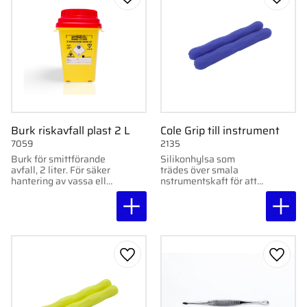
Lägg till i favoriter
Lägg ti
Burk riskavfall plast 2 L
Cole Grip till instrument
7059
2135
Burk för smittförande
Silikonhylsa som
avfall, 2 liter. För säker
trädes över smala
hantering av vassa eller
nstrumentskaft för att
stickande föremål i
förbättra greppet.
klinisk miljö.
Lägg till i favoriter
Lägg ti