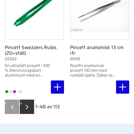
Pincett Swezzers Rubis
Pincett anatomisk 13 cm
(20+ställ)
rfr
22322
2030
En ultralätt pincett i 100
Rostfri anatomisk
% återvinningsbart
pincett 110 mm med
aluminium med en
rundad spets. Säker och
innovativ design. Finns
skonsam pincett för
i flera färger.
kliniskt och hygieniskt
arbete.
+2
«
»
1–
48
av
113