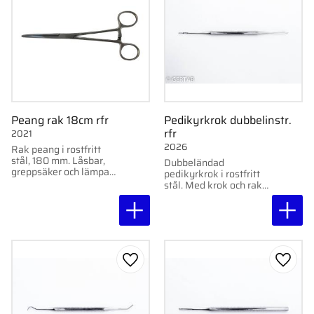
Peang rak 18cm rfr
Pedikyrkrok dubbelinstr.
rfr
2021
2026
Rak peang i rostfritt
stål, 180 mm. Låsbar,
Dubbeländad
greppsäker och lämpad
pedikyrkrok i rostfritt
för klinisk användning.
stål. Med krok och rak
spets för exakt
rengöring.
Lägg till i favoriter
Lägg ti