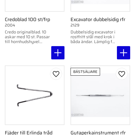
Credoblad 100 st/frp
Excavator dubbelsidig rfr
2004
2129
Credo originalblad. 10
Dubbelsidig excavator i
askar med 10 st. Passar
rostfritt stål med krok i
till hornhudshyvel
båda ändar. Lämplig för
Credo
detaljarbete.
BÄSTSÄLJARE
Lägg till i favoriter
Lägg ti
Fjäder till Erlinda tråd
Gutaperkainstrument rfr