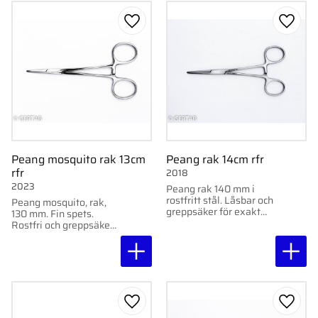
Lägg till i favoriter
Lägg ti
Peang mosquito rak 13cm
Peang rak 14cm rfr
rfr
2018
2023
Peang rak 140 mm i
rostfritt stål. Låsbar och
Peang mosquito, rak,
greppsäker för exakt
130 mm. Fin spets.
hantering vid
Rostfri och greppsäker
behandling.
för exakt hantering.
Lägg till i favoriter
Lägg ti