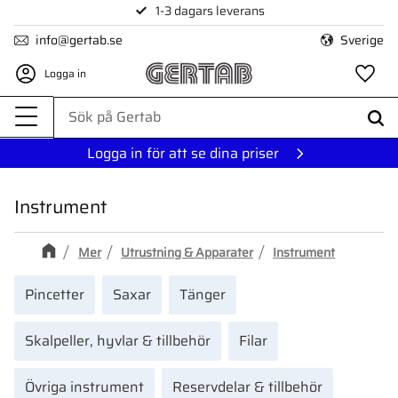
1-3 dagars leverans
Meny
info@gertab.se
Sverige
Logga in
Fa
Logga in för att se dina priser
Instrument
Mer
Utrustning & Apparater
Instrument
Pincetter
Saxar
Tänger
Skalpeller, hyvlar & tillbehör
Filar
Övriga instrument
Reservdelar & tillbehör