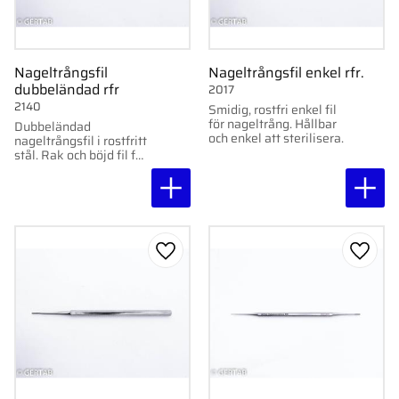
Nageltrångsfil
Nageltrångsfil enkel rfr.
dubbeländad rfr
2017
2140
Smidig, rostfri enkel fil
för nageltrång. Hållbar
Dubbeländad
och enkel att sterilisera.
nageltrångsfil i rostfritt
stål. Rak och böjd fil för
noggrann rensning vid
nageltrång.
Lägg till i favoriter
Lägg ti