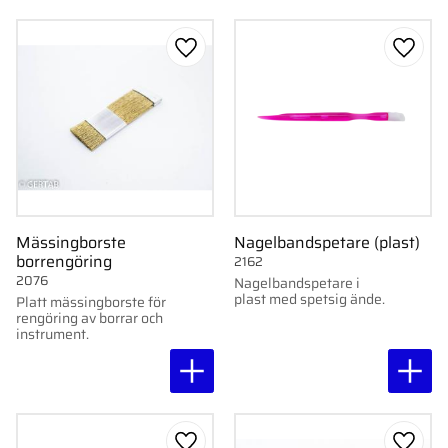
st.
Lägg till i favoriter
Lägg ti
Mässingborste
Nagelbandspetare (plast)
borrengöring
2162
2076
Nagelbandspetare i
plast med spetsig ände.
Platt mässingborste för
rengöring av borrar och
instrument.