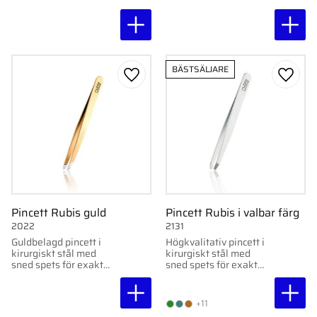
BÄSTSÄLJARE
Lägg till i favoriter
Lägg ti
Pincett Rubis guld
Pincett Rubis i valbar färg
2022
2131
Guldbelagd pincett i
Högkvalitativ pincett i
kirurgiskt stål med
kirurgiskt stål med
sned spets för exakt
sned spets för exakt
och effektiv
hårborttagning. Finns i
hårborttagning.
flera färger. Handgjord i
Tillverkad i Schweiz
Schweiz med precision.
+11
med högsta precision.