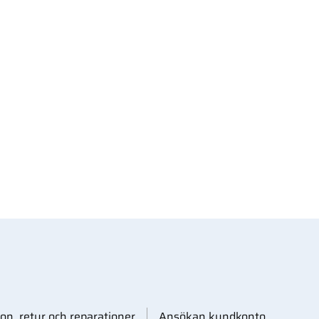
on, retur och reparationer
Ansökan kundkonto