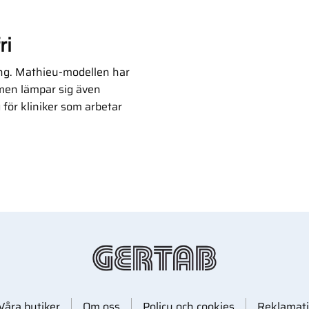
ri
 lång. Mathieu-modellen har
 men lämpar sig även
för kliniker som arbetar
Våra butiker
Om oss
Policy och cookies
Reklamati