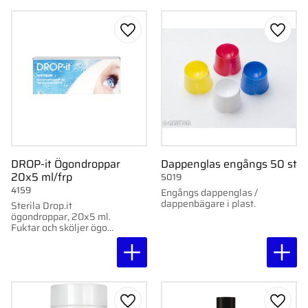
Lägg till i favoriter
Lägg ti
DROP-it Ögondroppar
Dappenglas engångs 50 st
20x5 ml/frp
5019
4159
Engångs dappenglas /
dappenbägare i plast.
Sterila Drop.it
ögondroppar, 20x5 ml.
Fuktar och sköljer ögon,
kontaktlinser och näsa.
Fri från
konserveringsmedel.
Koksaltlösning.