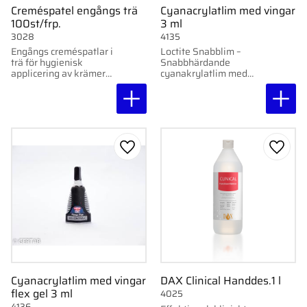
Creméspatel engångs trä
Cyanacrylatlim med vingar
100st/frp.
3 ml
3028
4135
Engångs creméspatlar i
Loctite Snabblim –
trä för hygienisk
Snabbhärdande
applicering av krämer
cyanakrylatlim med
och vax. 100 st per
klämvingar för enkel
förpackning.
applicering.
Lägg till i favoriter
Lägg ti
Cyanacrylatlim med vingar
DAX Clinical Handdes.1 l
flex gel 3 ml
4025
4136