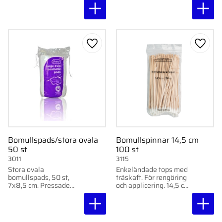
ögontäckning. Flockar
inte.
Lägg till i favoriter
Lägg ti
Bomullspads/stora ovala
Bomullspinnar 14,5 cm
50 st
100 st
3011
3115
Stora ovala
Enkeländade tops med
bomullspads, 50 st,
träskaft. För rengöring
7x8,5 cm. Pressade
och applicering. 14,5 cm.
bomullsskivor för
100 st. Lämpliga för
hudrengöring och
precisionsarbete.
ögontäckning. Flockar
inte.