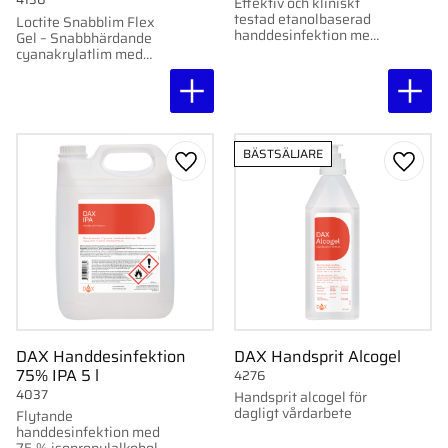
Effektiv och kliniskt
testad etanolbaserad
Loctite Snabblim Flex
handdesinfektion med
Gel – Snabbhärdande
återfuktare. Verkar
cyanakrylatlim med
snabbt och skyddar mot
precis applicering.
bakterier, svamp och
virus.
BÄSTSÄLJARE
Lägg till i favoriter
Lägg ti
DAX Handdesinfektion
DAX Handsprit Alcogel
75% IPA 5 l
4276
4037
Handsprit alcogel för
dagligt vårdarbete
Flytande
handdesinfektion med