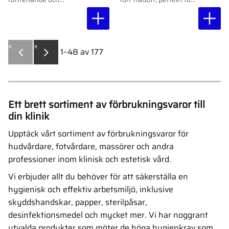
uppfriskande.
muskelmassag
«
»
1–
48
av
177
Ett brett sortiment av förbrukningsvaror till
din klinik
Upptäck vårt sortiment av förbrukningsvaror för
hudvårdare, fotvårdare, massörer och andra
professioner inom klinisk och estetisk vård.
Vi erbjuder allt du behöver för att säkerställa en
hygienisk och effektiv arbetsmiljö, inklusive
skyddshandskar, papper, sterilpåsar,
desinfektionsmedel och mycket mer. Vi har noggrant
utvalda produkter som möter de höga hygienkrav som