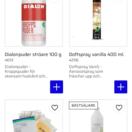
Lägg till i favoriter
Lägg ti
Dialonpuder ströare 100 g
Doftspray vanilla 400 ml.
4012
4256
Dialonpuder –
Doftspray Vanilj –
Kroppspuder för
Aerosolspray som
skonsam hudvård och
fräschar upp och
minskat skav.
neutraliserar dålig lukt.
BÄSTSÄLJARE
Lägg till i favoriter
Lägg ti