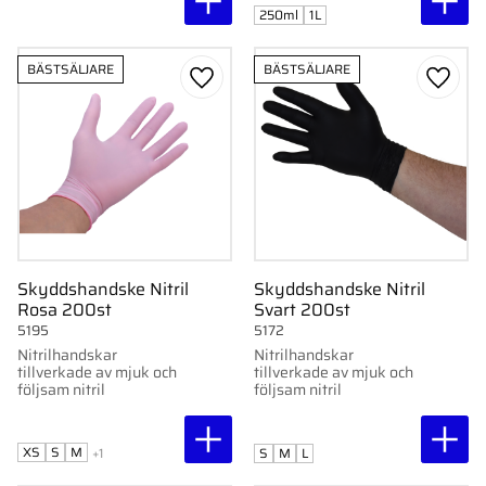
250ml
1L
BÄSTSÄLJARE
BÄSTSÄLJARE
Lägg till i favoriter
Lägg ti
Skyddshandske Nitril
Skyddshandske Nitril
Rosa 200st
Svart 200st
5195
5172
Nitrilhandskar
Nitrilhandskar
tillverkade av mjuk och
tillverkade av mjuk och
följsam nitril
följsam nitril
XS
S
M
+1
S
M
L