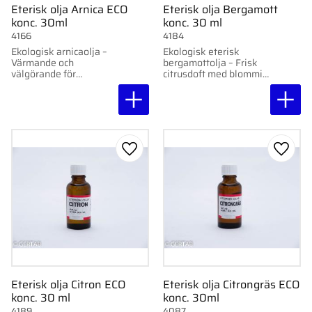
Eterisk olja Arnica ECO
Eterisk olja Bergamott
konc. 30ml
konc. 30 ml
4166
4184
Ekologisk arnicaolja –
Ekologisk eterisk
Värmande och
bergamottolja – Frisk
välgörande för
citrusdoft med blommig
ansträngda muskler
ton, upplyftande och
och trötta ben.
livsmedelsgodkänd.
Lägg till i favoriter
Lägg ti
Eterisk olja Citron ECO
Eterisk olja Citrongräs ECO
konc. 30 ml
konc. 30ml
4189
4087