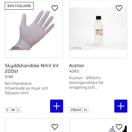
BÄSTSÄLJARE
Lägg till i favoriter
Lägg ti
Skyddshandske Nitril Vit
Aceton
200st
4083
5190
Aceton – Effektiv
lösningsvätska för
Nitrilhandskar
rengöring och
tillverkade av mjuk och
borttagning av lack.
följsam nitril
S
M
L
250ml
1L
Lägg till i favoriter
Lägg ti