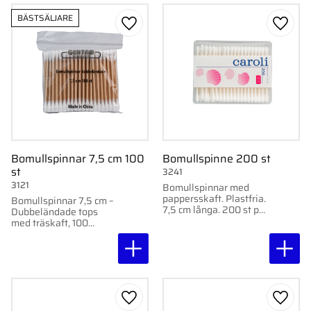
BÄSTSÄLJARE
Lägg till i favoriter
Lägg ti
Bomullspinnar 7,5 cm 100
Bomullspinne 200 st
st
3241
3121
Bomullspinnar med
pappersskaft. Plastfria.
Bomullspinnar 7,5 cm –
7,5 cm långa. 200 st per
Dubbeländade tops
förpackning.
med träskaft, 100
st/förp.
Lägg till i favoriter
Lägg ti