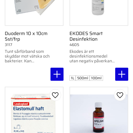
Duoderm 10 x 10cm
EKODES Smart
5st/frp
Desinfektion
3117
4605
Tunt sårförband som
Ekodes är ett
skyddar mot vätska och
desinfektionsmedel
bakterier. Kan
utan negativ påverkan
användas på ytliga sår
på miljön eller
och skavsår. 10x10 cm,
människan. Finns i
5 st.
100ml, 500ml och 1L
1L
500ml
100ml
förpackning.
Lägg till i favoriter
Lägg ti