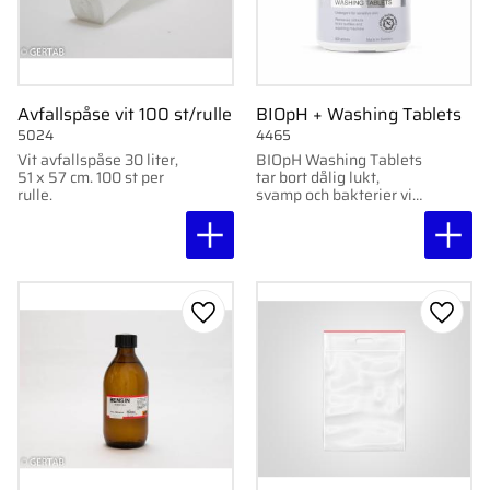
Avfallspåse vit 100 st/rulle
BIOpH + Washing Tablets
5024
4465
Vit avfallspåse 30 liter,
BIOpH Washing Tablets
51 x 57 cm. 100 st per
tar bort dålig lukt,
rulle.
svamp och bakterier vid
30°C. Miljövänliga,
parfymfria och
skonsamma för känslig
hud. 60 tabletter.
Lägg till i favoriter
Lägg ti