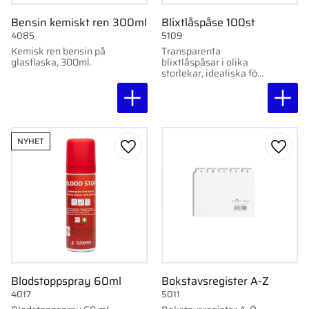
Bensin kemiskt ren 300ml
Blixtlåspåse 100st
4085
5109
Kemisk ren bensin på
Transparenta
glasflaska, 300ml.
blixtlåspåsar i olika
storlekar, idealiska för
förpackning och
försäljning. 100 st per
förpackning.
NYHET
Lägg till i favoriter
Lägg ti
Blodstoppspray 60ml
Bokstavsregister A-Z
4017
5011