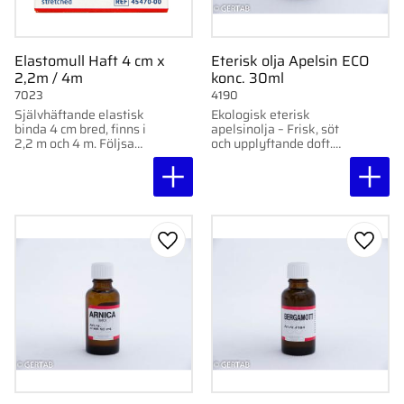
Elastomull Haft 4 cm x
Eterisk olja Apelsin ECO
2,2m / 4m
konc. 30ml
7023
4190
Självhäftande elastisk
Ekologisk eterisk
binda 4 cm bred, finns i
apelsinolja – Frisk, söt
2,2 m och 4 m. Följsam,
och upplyftande doft.
hudvänlig och lätt att
Passar aromaterapi,
använda.
hudvård och livsmedel.
Lägg till i favoriter
Lägg ti