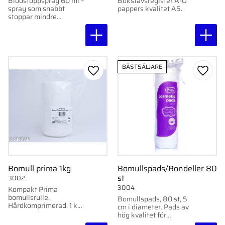
Blodstoppspray 60 ml –
Bokstavsregister A-Ö
spray som snabbt
pappers kvalitet A5.
stoppar mindre
blödningar och stödjer
naturlig läkning.
BÄSTSÄLJARE
Lägg till i favoriter
Lägg ti
Bomull prima 1kg
Bomullspads/Rondeller 80
st
3002
3004
Kompakt Prima
bomullsrulle.
Bomullspads, 80 st, 5
Hårdkomprimerad. 1 kg
cm i diameter. Pads av
per förpackning.
hög kvalitet för
hudrengöring och