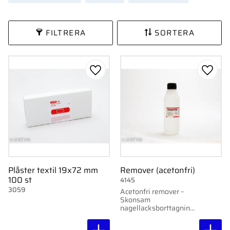
FILTRERA
SORTERA
Lägg till i favoriter
Lägg ti
Plåster textil 19x72 mm
Remover (acetonfri)
100 st
4145
3059
Acetonfri remover –
Skonsam
nagellacksborttagning
som inte löser upp
plastnaglar.