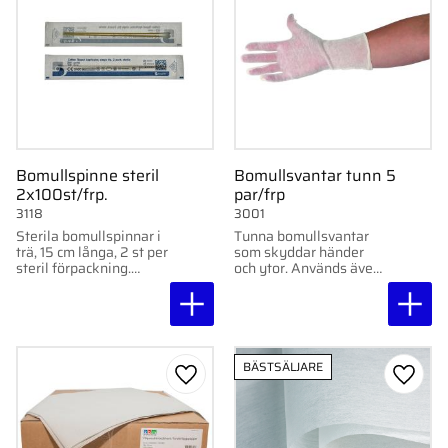
Bomullspinne steril
Bomullsvantar tunn 5
2x100st/frp.
par/frp
3118
3001
Sterila bomullspinnar i
Tunna bomullsvantar
trä, 15 cm långa, 2 st per
som skyddar händer
steril förpackning.
och ytor. Används även
Säljes i 200-pack.
som innervante.
Engångsbruk. 5 par.
BÄSTSÄLJARE
Lägg till i favoriter
Lägg ti