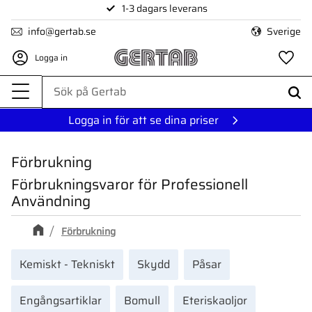
1-3 dagars leverans
Meny
info@gertab.se
Sverige
Logga in
Fa
Logga in för att se dina priser
Förbrukning
Förbrukningsvaror för Professionell
Användning
Förbrukning
Kemiskt - Tekniskt
Skydd
Påsar
Engångsartiklar
Bomull
Eteriskaoljor