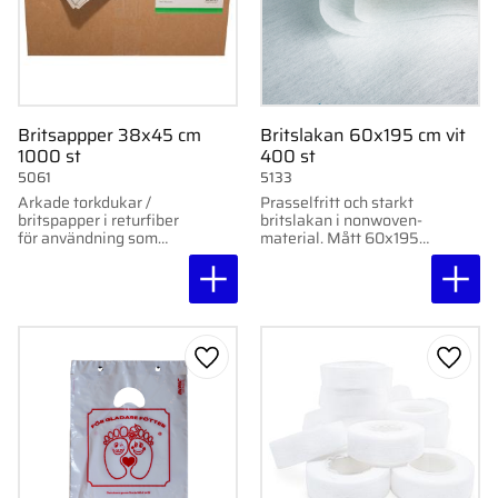
Britsappper 38x45 cm
Britslakan 60x195 cm vit
1000 st
400 st
5061
5133
Arkade torkdukar /
Prasselfritt och starkt
britspapper i returfiber
britslakan i nonwoven-
för användning som
material. Mått 60x195
underlägg eller
cm. Levereras i kartong
britspapper. 38 g/m²,
med 400 st.
38x45 cm, 1000 st.
Lägg till i favoriter
Lägg ti