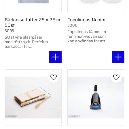
Bärkasse fötter 25 x 28cm
Copolingas 14 mm
50st
3006
5095
Copolingas 14 mm en
tunn non-woven som
50 st vita plastpåsar
kan användas för att
med rött tryck. Perfekta
tamponera i
bärkassar för
nagelfalsen.
fotvårdssalongens
försäljning.
Lägg till i favoriter
Lägg ti