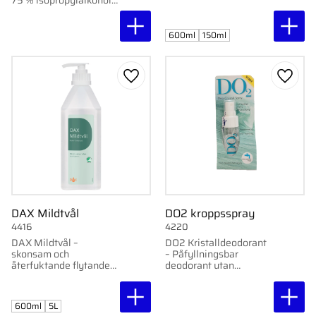
75 % isopropylalkohol
(IPA). Verkar snabbt,
klibbar inte och är
effektiv mot bakterier
600ml
150ml
och höljeförsedda virus.
Lägg till i favoriter
Lägg ti
DAX Mildtvål
DO2 kroppsspray
4416
4220
DAX Mildtvål –
DO2 Kristalldeodorant
skonsam och
– Påfyllningsbar
återfuktande flytande
deodorant utan
tvål för daglig
kemikalier.
användning. 600ml / 5L
600ml
5L