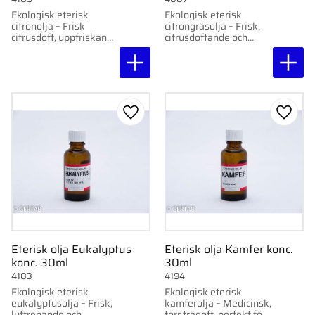
Ekologisk eterisk
Ekologisk eterisk
citronolja – Frisk
citrongräsolja – Frisk,
citrusdoft, uppfriskande
citrusdoftande och
och
mentalt energigivande.
livsmedelsgodkänd.
Lägg till i favoriter
Lägg ti
Eterisk olja Eukalyptus
Eterisk olja Kamfer konc.
konc. 30ml
30ml
4183
4194
Ekologisk eterisk
Ekologisk eterisk
eukalyptusolja – Frisk,
kamferolja – Medicinsk,
luftrenande och
torr trädoft, perfekt för