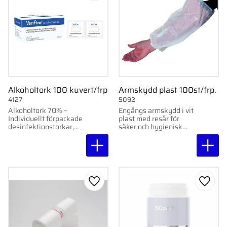
Alkoholtork 100 kuvert/frp
Armskydd plast 100st/frp.
4127
5092
Alkoholtork 70% –
Engångs armskydd i vit
Individuellt förpackade
plast med resår för
desinfektionstorkar,
säker och hygienisk
60x30mm, 100st per
användning. 100 st/frp.
förpackning.
Lägg till i favoriter
Lägg ti