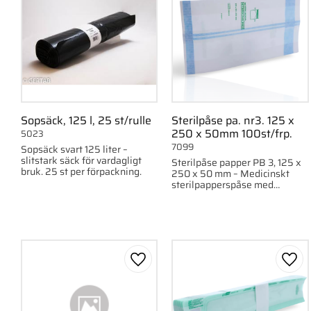
Sopsäck, 125 l, 25 st/rulle
Sterilpåse pa. nr3. 125 x
250 x 50mm 100st/frp.
5023
7099
Sopsäck svart 125 liter –
slitstark säck för vardagligt
Sterilpåse papper PB 3, 125 x
bruk. 25 st per förpackning.
250 x 50 mm – Medicinskt
sterilpapperspåse med
värmeförsegling för
sterilisering. 100
st/förpackning.
Lägg till i favoriter
Lägg 