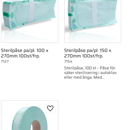
Sterilpåse pa/pl. 100 x
Sterilpåse pa/pl. 150 x
270mm 100st/frp.
270mm 100st/frp.
7127
7154
Sterilpåse, 100 st – Påse för
säker sterilisering i autoklav
eller med ånga. Med
indikatorer och hög
temperaturtålighet upp till
140°C.
ll i favoriter
Lägg till i favoriter