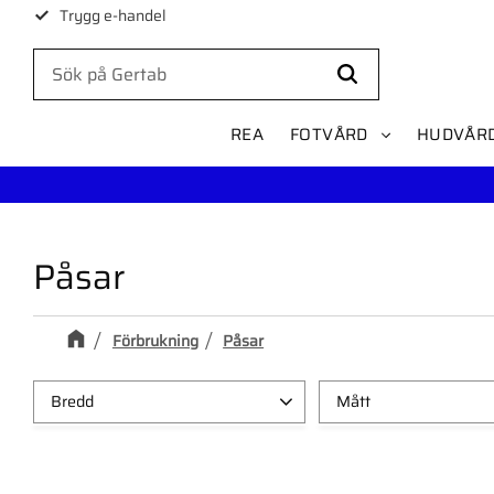
Trygg e-handel
1-3 dagars leverans
REA
FOTVÅRD
HUDVÅR
Påsar
Förbrukning
Påsar
Bredd
Mått
50mm
1
12cm x 18cm
1
75mm
1
8cm x 12cm
1