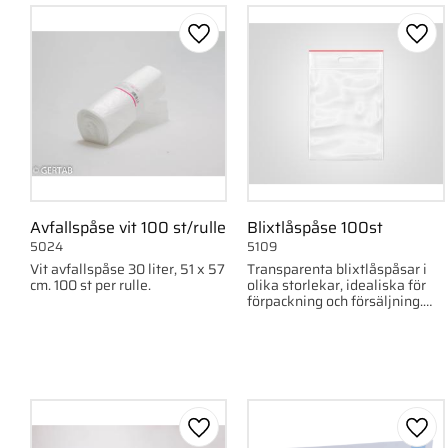
100mm
1
6cm x 8cm
1
150mm
1
10cm x 15cm
1
Lägg till i favoriter
Lägg 
Visa fler
Avfallspåse vit 100 st/rulle
Blixtlåspåse 100st
5024
5109
Vit avfallspåse 30 liter, 51 x 57
Transparenta blixtlåspåsar i
cm. 100 st per rulle.
olika storlekar, idealiska för
förpackning och försäljning.
100 st per förpackning.
Lägg till i favoriter
Lägg 