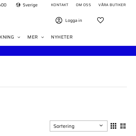
400
Sverige
KONTAKT
OM OSS
VÅRA BUTIKER
Logga in
Favoriter
KNING
MER
NYHETER
Välj sortering
Välj