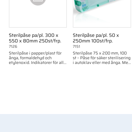
Sterilpåse pa/pl. 300 x
Sterilpåse pa/pl. 50 x
550 x 80mm 250st/frp.
250mm 100st/frp.
7126
7151
Sterilpåse i papper/plast för
Sterilpåse 75 x 200 mm, 100
ånga, formaldehyd och
st – Påse för säker sterilisering
etylenoxid. Indikatorer för alla
i autoklav eller med ånga. Med
tre metoder. 300 x 550 x 80
indikatorer och hög
mm, 250 st/frp.
temperaturtålighet upp till
140°C.