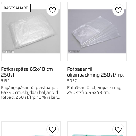
BÄSTSÄLJARE
ll i favoriter
Lägg till i favoriter
Lägg till
Fotkarspåse 65x40 cm
Fotpåsar till
250st
oljeinpackning 250st/frp.
5134
5057
Engångspåsar för plastbaljor,
Fotpåsar för oljeinpackning,
65x40 cm, skyddar baljan vid
250 st/frp. 45x48 cm.
fotbad. 250 st/frp. 10 % rabatt
vid köp av 4 förpackningar av
fotkarspåsar.
ll i favoriter
Lägg till i favoriter
Lägg till