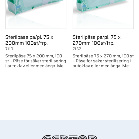
Sterilpåse pa/pl. 75 x
Sterilpåse pa/pl. 75 x
200mm 100st/frp.
270mm 100st/frp.
7110
7152
Sterilpåse 75 x 200 mm, 100
Sterilpåse 75 x 270 mm, 100 st
st – Påse för säker sterilisering
– Påse för säker sterilisering i
i autoklav eller med ånga. Med
autoklav eller med ånga. Med
indikatorer och hög
indikatorer och hög
temperaturtålighet upp till
temperaturtålighet upp till
140°C.
140°C.