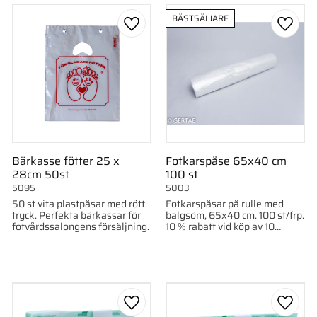
BÄSTSÄLJARE
till i favoriter
Lägg till i favoriter
Lägg ti
Bärkasse fötter 25 x
Fotkarspåse 65x40 cm
28cm 50st
100 st
5095
5003
50 st vita plastpåsar med rött
Fotkarspåsar på rulle med
tryck. Perfekta bärkassar för
bälgsöm, 65x40 cm. 100 st/frp.
fotvårdssalongens försäljning.
10 % rabatt vid köp av 10
rullar/kartong.
till i favoriter
Lägg till i favoriter
Lägg ti