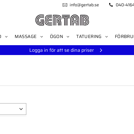
info@gertab.se
040-416
D
MASSAGE
ÖGON
TATUERING
FÖRBRU
Logga in för att se dina priser