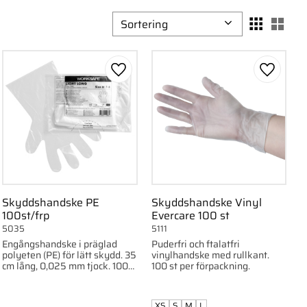
Välj sortering
Välj
ll i favoriter
Lägg till i favoriter
Lägg till
Skyddshandske PE
Skyddshandske Vinyl
100st/frp
Evercare 100 st
5035
5111
Engångshandske i präglad
Puderfri och ftalatfri
polyeten (PE) för lätt skydd. 35
vinylhandske med rullkant.
cm lång, 0,025 mm tjock. 100
100 st per förpackning.
st/frp.
XS
S
M
L