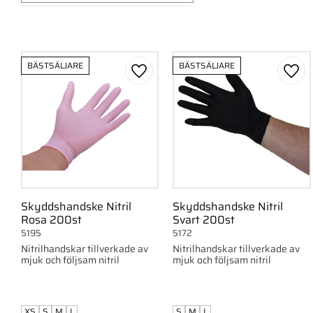
XS
2
S
4
M
4
BÄSTSÄLJARE
BÄSTSÄLJARE
L
4
Lägg till i favoriter
Lägg 
Skyddshandske Nitril
Skyddshandske Nitril
Rosa 200st
Svart 200st
5195
5172
Nitrilhandskar tillverkade av
Nitrilhandskar tillverkade av
mjuk och följsam nitril
mjuk och följsam nitril
XS
S
M
L
S
M
L