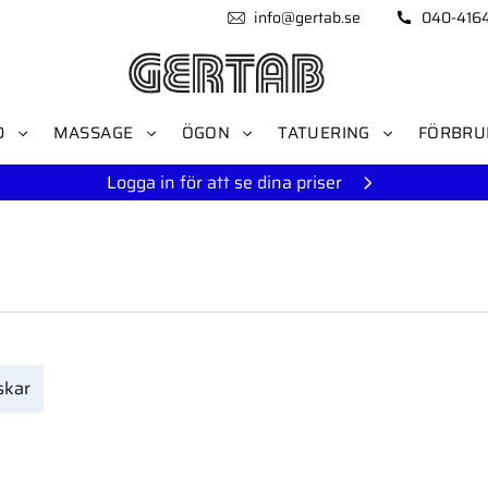
info@gertab.se
040-416
D
MASSAGE
ÖGON
TATUERING
FÖRBRU
Logga in för att se dina priser
skar