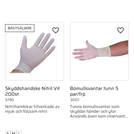
BÄSTSÄLJARE
till i favoriter
Lägg till i favoriter
Lägg ti
Skyddshandske Nitril Vit
Bomullsvantar tunn 5
200st
par/frp
5190
3001
Nitrilhandskar tillverkade av
Tunna bomullsvantar som
mjuk och följsam nitril
skyddar händer och ytor.
Används även som innervante.
Engångsbruk. 5 par.
S
M
L