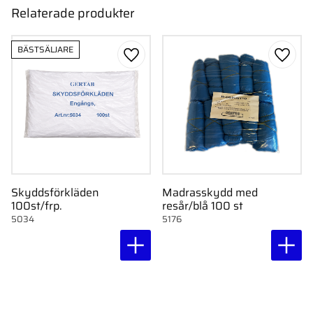
Relaterade produkter
BÄSTSÄLJARE
Lägg till i favoriter
Lägg ti
Skyddsförkläden
Madrasskydd med
100st/frp.
resår/blå 100 st
5034
5176