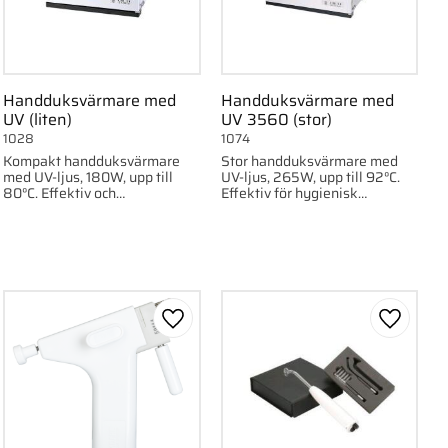
Handduksvärmare med
Handduksvärmare med
UV (liten)
UV 3560 (stor)
1028
1074
Kompakt handduksvärmare
Stor handduksvärmare med
med UV-ljus, 180W, upp till
UV-ljus, 265W, upp till 92°C.
80°C. Effektiv och
Effektiv för hygienisk
platsbesparande för hygienisk
uppvärmning av handdukar.
uppvärmning av handdukar.
ll i favoriter
Lägg till i favoriter
Lägg till