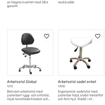
av högsta kvalitet med 3års
nackkudde
garanti.
Lägg till i favoriter
Lägg 
Arbetsstol Global
Arbetsstol sadel enkel
1215
1306
Bekväm arbetsstol med
Ergonomisk sadelstol med
justerbart rygg- och sittstöd,
justerbar höjd, stabil metallfot
mjuk konstläderklädsel och
och fem hjul. Klädd i vit
kromat hjulstativ. Lätt att
konstläder.