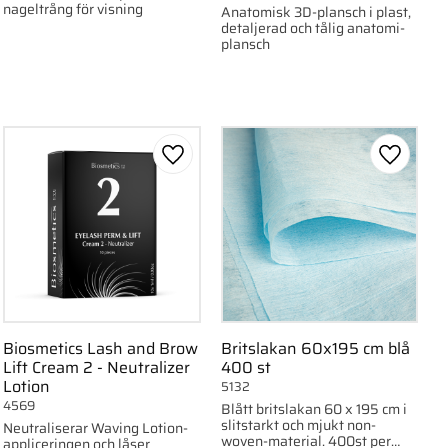
nageltrång för visning
Anatomisk 3D-plansch i plast,
detaljerad och tålig anatomi-
plansch
ll i favoriter
Lägg till i favoriter
Lägg till
Biosmetics Lash and Brow
Britslakan 60x195 cm blå
Lift Cream 2 - Neutralizer
400 st
Lotion
5132
4569
Blått britslakan 60 x 195 cm i
slitstarkt och mjukt non-
Neutraliserar Waving Lotion-
woven-material. 400st per
appliceringen och låser