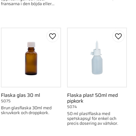
förpackning.
fransarna i den böjda eller
lyfta formen i 6 till 8 veckor.
ll i favoriter
Lägg till i favoriter
Lägg till
Flaska glas 30 ml
Flaska plast 50ml med
pipkork
5075
5074
Brun glasflaska 30ml med
skruvkork och droppkork.
50 ml plastflaska med
spetskapsyl för enkel och
precis dosering av vätskor.