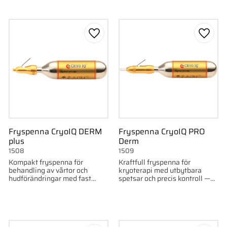
till i favoriter
Lägg till i favoriter
Lägg ti
Fryspenna CryoIQ DERM
Fryspenna CryoIQ PRO
plus
Derm
1508
1509
Kompakt fryspenna för
Kraftfull fryspenna för
behandling av vårtor och
kryoterapi med utbytbara
hudförändringar med fast
spetsar och precis kontroll —
spets och hög kylkraft.
idealisk för klinisk
användning.