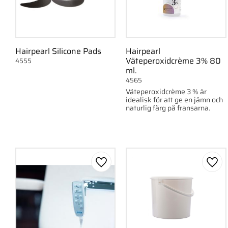
Hairpearl Silicone Pads
Hairpearl
Väteperoxidcrème 3% 80
4555
ml.
4565
Väteperoxidcrème 3 % är
idealisk för att ge en jämn och
naturlig färg på fransarna.
Lägg till i favoriter
Lägg 