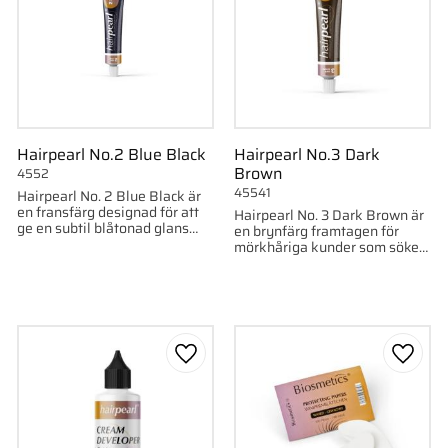
Hairpearl No.2 Blue Black
Hairpearl No.3 Dark
Brown
4552
45541
Hairpearl No. 2 Blue Black är
en fransfärg designad för att
Hairpearl No. 3 Dark Brown är
ge en subtil blåtonad glans
en brynfärg framtagen för
som förstärker det svarta och
mörkhåriga kunder som söker
skapar en intensiv, dramatisk
en naturlig och intensiv
lo
färgton.
till i favoriter
Lägg till i favoriter
Lägg ti