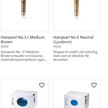
Hairpearl No.3,1 Medium
Hairpearl No.5 Neutral
Brown
(Ljusbrun)
4554
4542
Hairpearl No. 3.1 Medium
Skapar en subtil och naturlig
Brown erbjuder en klassisk,
look som är idealisk för
chokladinspirerad brun nyans
brunetter
som passar brunetter som vill
framhäva sina bryn på ett
naturligt oc
ll i favoriter
Lägg till i favoriter
Lägg till