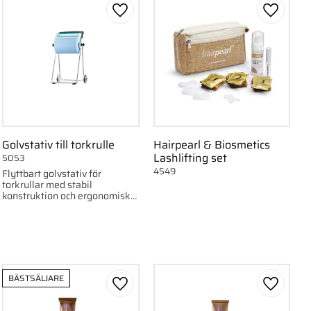
ll i favoriter
Lägg till i favoriter
Lägg till
Golvstativ till torkrulle
Hairpearl & Biosmetics
Lashlifting set
5053
4549
Flyttbart golvstativ för
torkrullar med stabil
konstruktion och ergonomisk
design. Enkel påfyllning och
avrivning.
BÄSTSÄLJARE
ll i favoriter
Lägg till i favoriter
Lägg till