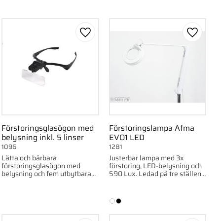
ll i favoriter
Lägg till i favoriter
Lägg till
Förstoringsglasögon med
Förstoringslampa Afma
belysning inkl. 5 linser
EVO1 LED
1096
1281
Lätta och bärbara
Justerbar lampa med 3x
förstoringsglasögon med
förstoring, LED-belysning och
belysning och fem utbytbara
590 Lux. Ledad på tre ställen
linser för olika förstoringar,
för flexibel användning. Finns i
perfekta för läsning,
vit eller svart.
reparation och andra detalj