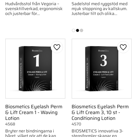
Hudvårdsstol från Vegoria –
Sadelstol med ryggstöd med
svensktillverkad, ergonomisk
mjuk stoppning av kallskum.
och justerbar för
Justerbar tilt och olika
professionella behandlingar.
sitthöjder för ergonomisk
komfort.
till i favoriter
Lägg till i favoriter
Lägg ti
Biosmetics Eyelash Perm
Biosmetics Eyelash Perm
& Lift Cream 1 - Waving
& Lift Cream 3, 10 st -
Lotion
Conditioning Lotion
4568
4570
Bryter ner bindningarna i
BIOSMETICS innovativa 3-
håret, vilket gör att de kan
stegsformler skapar en