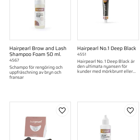
Hairpearl Brow and Lash
Hairpearl No.1 Deep Black
Shampoo Foam 50 ml.
4551
4567
Hairpearl No. 1 Deep Black är
den ultimata nyansen för
Schampo för rengöring och
kunder med mörkbrunt eller
uppfräschning av bryn och
svart hår som söker en ren och
fransar
naturligt djup svart färg.
Lägg till i favoriter
Lägg 