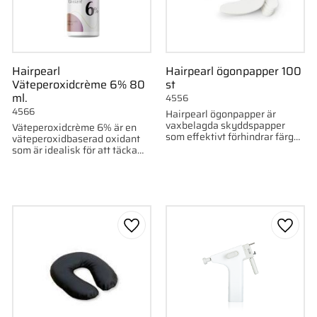
Hairpearl
Hairpearl ögonpapper 100
Väteperoxidcrème 6% 80
st
ml.
4556
4566
Hairpearl ögonpapper är
vaxbelagda skyddspapper
Väteperoxidcrème 6% är en
som effektivt förhindrar färg
väteperoxidbaserad oxidant
från att färga huden under
som är idealisk för att täcka
färgningsprocessen.
grått hår och för att använda
på ögonbryn
till i favoriter
Lägg till i favoriter
Lägg ti