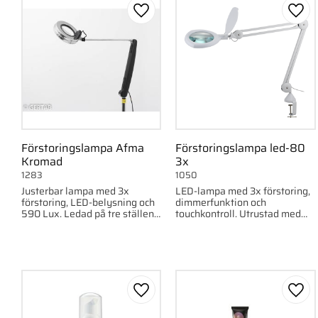
Lägg till i favoriter
Lägg 
Förstoringslampa Afma
Förstoringslampa led-80
Kromad
3x
1283
1050
Justerbar lampa med 3x
LED-lampa med 3x förstoring,
förstoring, LED-belysning och
dimmerfunktion och
590 Lux. Ledad på tre ställen
touchkontroll. Utrustad med
för flexibel användning.
linslock och bordsfäste. 60
Kromat huvud.
LED, 150 mm lins.
Lägg till i favoriter
Lägg 