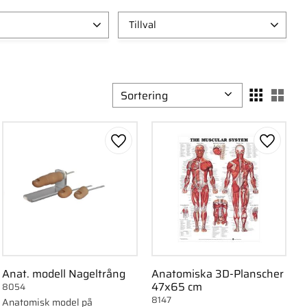
Tillval
Med handkontroll
2
Med handkontroll och
fotpedal
2
Välj sortering
Välj
Med handkontroll och hjul
2
Med handkontroll, fotpedal
ll i favoriter
Lägg till i favoriter
Lägg till
och hjul
2
Anat. modell Nageltrång
Anatomiska 3D-Planscher
47x65 cm
8054
8147
Anatomisk model på