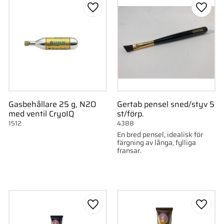
till i favoriter
Lägg till i favoriter
Lägg ti
Gasbehållare 25 g, N2O
Gertab pensel sned/styv 5
med ventil CryoIQ
st/förp.
1512
4388
En bred pensel, idealisk för
färgning av långa, fylliga
fransar.
till i favoriter
Lägg till i favoriter
Lägg ti