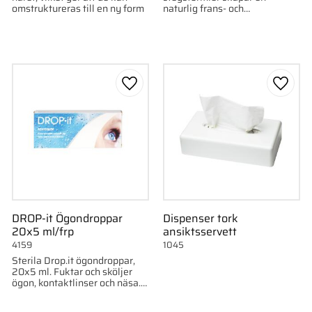
omstruktureras till en ny form
naturlig frans- och
ögonbrynslyft på nästan
rekordtid.
till i favoriter
Lägg till i favoriter
Lägg ti
DROP-it Ögondroppar
Dispenser tork
20x5 ml/frp
ansiktsservett
4159
1045
Sterila Drop.it ögondroppar,
20x5 ml. Fuktar och sköljer
ögon, kontaktlinser och näsa.
Fri från konserveringsmedel.
Koksaltlösning.