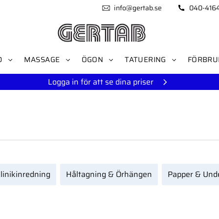
info@gertab.se
040-416
D
MASSAGE
ÖGON
TATUERING
FÖRBRU
Logga in för att se dina priser
linikinredning
Håltagning & Örhängen
Papper & Und