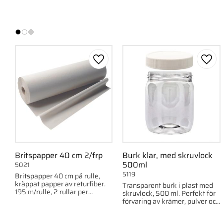
rengöra och anpassa.
Lägg till i favoriter
Lägg 
Britspapper 40 cm 2/frp
Burk klar, med skruvlock
500ml
5021
5119
Britspapper 40 cm på rulle,
kräppat papper av returfiber.
Transparent burk i plast med
195 m/rulle, 2 rullar per
skruvlock, 500 ml. Perfekt för
förpackning.
förvaring av krämer, pulver och
andra produkter.