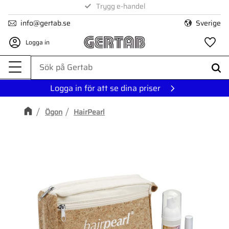
1-3 dagars leverans
Trygg e-handel
Meny
info@gertab.se
Sverige
Logga in
Fa
Logga in för att se dina priser
Ögon
HairPearl