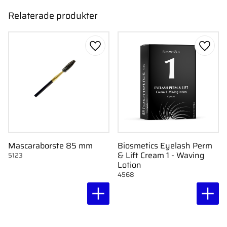
Relaterade produkter
Lägg till i favoriter
Lägg ti
Mascaraborste 85 mm
Biosmetics Eyelash Perm
& Lift Cream 1 - Waving
5123
Lotion
4568