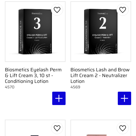
Lägg till i favoriter
Lägg ti
Biosmetics Eyelash Perm
Biosmetics Lash and Brow
& Lift Cream 3, 10 st -
Lift Cream 2 - Neutralizer
Conditioning Lotion
Lotion
4570
4569
Lägg till i favoriter
Lägg ti