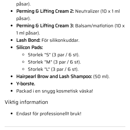
påsar).
Perming & Lifting Cream 2:
Neutralizer (10 x 1 ml
påsar).
Perming & Lifting Cream 3:
Balsam/matlotion (10 x
1 ml påsar).
Lash Bond:
För silikonkuddar.
Silicon Pads:
Storlek "S" (3 par / 6 st).
Storlek "M" (3 par / 6 st).
Storlek "L" (3 par / 6 st).
Hairpearl Brow and Lash Shampoo:
(50 ml).
Y-borste.
Packad i en snygg kosmetisk väska!
Viktig information
Endast för professionellt bruk!