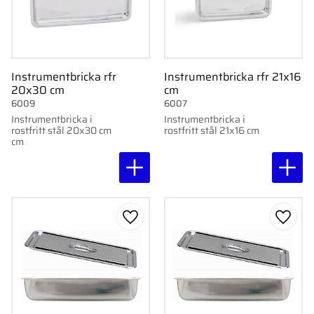
Instrumentbricka rfr
Instrumentbricka rfr 21x16
20x30 cm
cm
6009
6007
Instrumentbricka i
Instrumentbricka i
rostfritt stål 20x30 cm
rostfritt stål 21x16 cm
cm
Lägg till i favoriter
Lägg ti