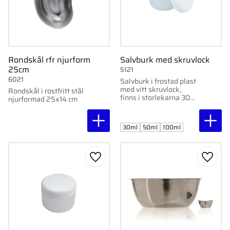
Rondskål rfr njurform
Salvburk med skruvlock
25cm
5121
6021
Salvburk i frostad plast
med vitt skruvlock,
Rondskål i rostfritt stål
finns i storlekarna 30
njurformad 25x14 cm
ml, 50 ml och 100 ml.
30ml
50ml
100ml
Lägg till i favoriter
Lägg ti