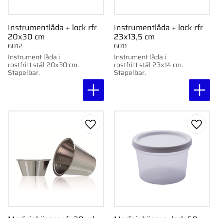
Instrumentlåda + lock rfr
Instrumentlåda + lock rfr
20x30 cm
23x13,5 cm
6012
6011
Instrument låda i
Instrument låda i
rostfritt stål 20x30 cm.
rostfritt stål 23x14 cm.
Stapelbar.
Stapelbar.
Lägg till i favoriter
Lägg ti