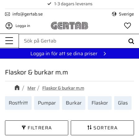
1-3 dagars leverans
Meny
info@gertab.se
Sverige
Logga in
Fa
Logga in för att se dina priser
Flaskor & burkar m.m
Mer
Flaskor & burkar m.m
Rostfritt
Pumpar
Burkar
Flaskor
Glas
FILTRERA
SORTERA