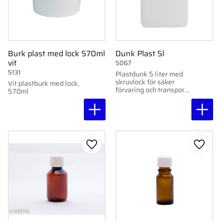
Burk plast med lock 570ml
Dunk Plast 5l
vit
5067
5131
Plastdunk 5 liter med
skruvlock för säker
Vit plastburk med lock,
förvaring och transport
570ml
av vätskor.
Lägg till i favoriter
Lägg ti