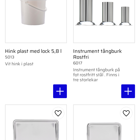
Hink plast med lock 5,8 l
Instrument tångburk
Rostfri
5013
6017
Vit hink i plast
Instrument tångburk på
fot rostfritt stål . Finns i
tre storlekar
Lägg till i favoriter
Lägg ti