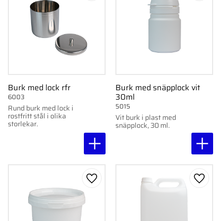
Burk med lock rfr
Burk med snäpplock vit
30ml
6003
5015
Rund burk med lock i
rostfritt stål i olika
Vit burk i plast med
storlekar.
snäpplock, 30 ml.
Lägg till i favoriter
Lägg ti