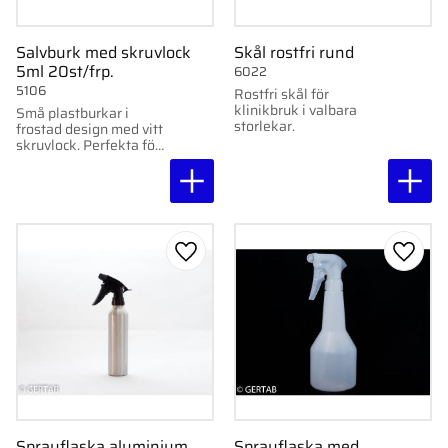
Salvburk med skruvlock
Skål rostfri rund
5ml 20st/frp.
6022
5106
Rostfri skål för
klinikbruk i valbara
Små plastburkar i
storlekar.
frostad design med vitt
skruvlock. Perfekta för
salvor och prover. 20 st
per förpackning.
Lägg till i favoriter
Lägg ti
Sprayflaska aluminium
Sprayflaska med