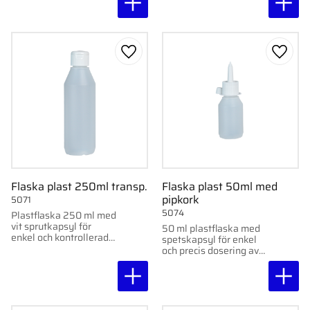
Lägg till i favoriter
Lägg ti
Flaska plast 250ml transp.
Flaska plast 50ml med
pipkork
5071
5074
Plastflaska 250 ml med
vit sprutkapsyl för
50 ml plastflaska med
enkel och kontrollerad
spetskapsyl för enkel
dosering.
och precis dosering av
vätskor.