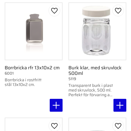
Lägg till i favoriter
Lägg ti
Borrbricka rfr 13x10x2 cm
Burk klar, med skruvlock
500ml
6001
5119
Borrbricka i rostfritt
stål 13x10x2 cm.
Transparent burk i plast
med skruvlock, 500 ml.
Perfekt för förvaring av
krämer, pulver och
andra produkter.
Lägg till i favoriter
Lägg ti