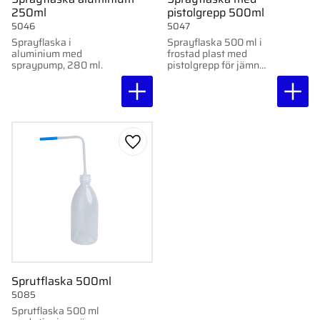
250ml
pistolgrepp 500ml
5046
5047
Sprayflaska i
Sprayflaska 500 ml i
aluminium med
frostad plast med
spraypump, 280 ml.
pistolgrepp för jämn
och kontrollerad
spridning av vätskor.
Lägg till i favoriter
Sprutflaska 500ml
5085
Sprutflaska 500 ml