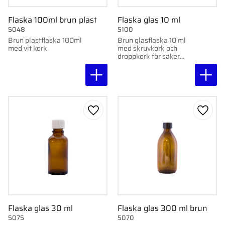
Flaska 100ml brun plast
Flaska glas 10 ml
5048
5100
Brun plastflaska 100ml
Brun glasflaska 10 ml
med vit kork.
med skruvkork och
droppkork för säker
förvaring och exakt
dosering.
Lägg till i favoriter
Lägg ti
Flaska glas 30 ml
Flaska glas 300 ml brun
5075
5070