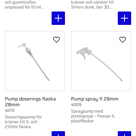
och gummisifon,
krämer och vätskor till
anpassad för 10 ml
5liters dunk, Ger 30
flaskor.
ml/tryck
Lägg till i favoriter
Lägg ti
Pump doserings flaska
Pump spray 1l 28mm
28mm
4009
4072
Spraypump med
pistolgrepp – Passar 1L
Doseringspump för
plastflaskor
krämer till 1L​ och
250ml flaska.