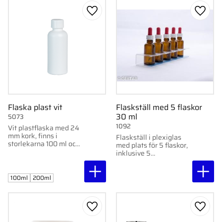
Lägg till i favoriter
Lägg ti
Flaska plast vit
Flaskställ med 5 flaskor
30 ml
5073
1092
Vit plastflaska med 24
mm kork, finns i
Flaskställ i plexiglas
storlekarna 100 ml och
med plats för 5 flaskor,
200 ml.
inklusive 5
pipettflaskor á 30 ml.
100ml
200ml
Lägg till i favoriter
Lägg ti