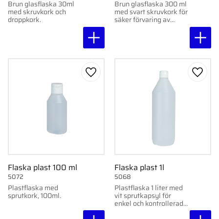
Brun glasflaska 30ml
Brun glasflaska 300 ml
med skruvkork och
med svart skruvkork för
droppkork.
säker förvaring av
vätskor.
Lägg till i favoriter
Lägg ti
Flaska plast 100 ml
Flaska plast 1l
5072
5068
Plastflaska med
Plastflaska 1 liter med
sprutkork, 100ml.
vit sprutkapsyl för
enkel och kontrollerad
dosering.