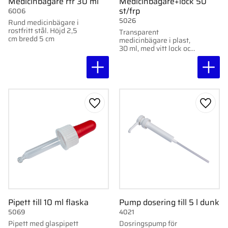
Medicinbägare rfr 30 ml
Medicinbägare+lock 50
st/frp
6006
5026
Rund medicinbägare i
rostfritt stål. Höjd 2,5
Transparent
cm bredd 5 cm
medicinbägare i plast,
30 ml, med vitt lock och
5 ml-gradering. 50
st/frp.
Lägg till i favoriter
Lägg ti
Pipett till 10 ml flaska
Pump dosering till 5 l dunk
5069
4021
Pipett med glaspipett
Dosringspump för