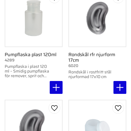
Lägg till i favoriter
Lägg ti
Pumpflaska plast 120ml
Rondskål rfr njurform
17cm
4289
6020
Pumpflaska i plast 120
ml – Smidig pumpflaska
Rondskål i rostfritt stål
för remover, sprit och
njurformad 17x10 cm
andra vätskor.
Lägg till i favoriter
Lägg ti