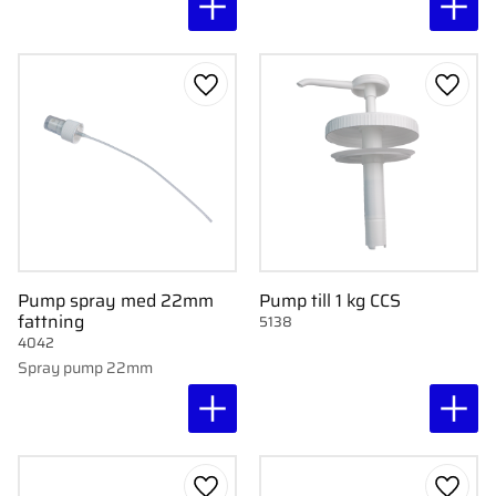
Lägg till i favoriter
Lägg ti
Pump spray med 22mm
Pump till 1 kg CCS
fattning
5138
4042
Spray pump 22mm