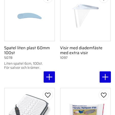
Lägg till i favoriter
Lägg ti
Spatel liten plast 60mm
Visir med diademfäste
100st
med extra visir
5078
1097
Liten spatel 6cm, 100st.
För salvor och krämer.
Lägg till i favoriter
Lägg ti