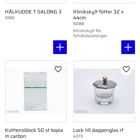
HÅLKUDDE T SALONG 3
Klinikskylt fötter 32 x
44cm
1060
5088
Klinikskylt för
fotvårdssalonger.
Lägg till i favoriter
Lägg ti
Kvittensblock 50 st kopia
Lock till dappenglas rf
m carbon
4373