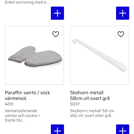
Enkel avrivning med en
hand. Transparenta
paneler för kontroll av
pappersnivå. Passar
artikel 5098.
Lägg till i favoriter
Lägg ti
Paraffin vante / sock
Skohorn metall
värmeisol.
58cm,vit,svart.grå
4231
5037
Värmeisolerande
Skohorn i metall 58 cm.
vantar och sockor i
Välj vit, svart eller grå.
frotté för
paraffinbehandling. Välj
modell: vante eller