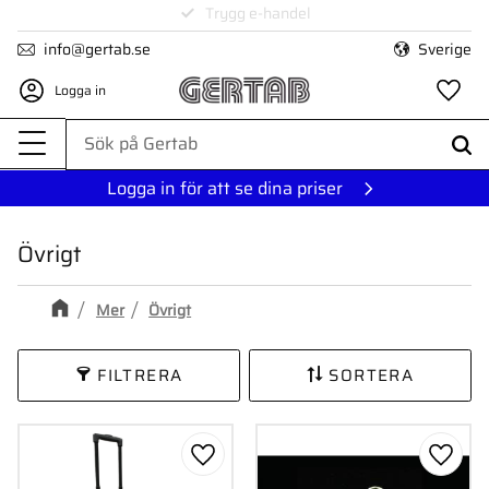
1-3 dagars leverans
Meny
info@gertab.se
Sverige
Logga in
Fa
Logga in för att se dina priser
Övrigt
Mer
Övrigt
FILTRERA
SORTERA
Lägg till i favoriter
Lägg ti