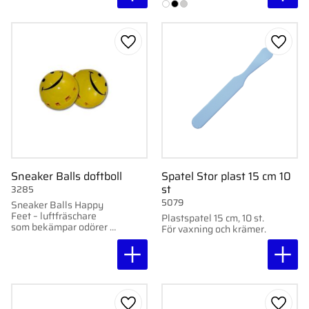
socka.
Lägg till i favoriter
Lägg ti
Sneaker Balls doftboll
Spatel Stor plast 15 cm 10
st
3285
5079
Sneaker Balls Happy
Feet – luftfräschare
Plastspatel 15 cm, 10 st.
som bekämpar odörer i
För vaxning och krämer.
skor, väskor och
handskar. Säljs i 2-
pack.