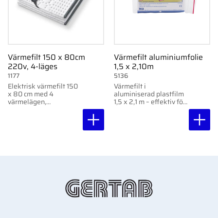
Värmefilt 150 x 80cm
Värmefilt aluminiumfolie
220v, 4-läges
1,5 x 2,10m
1177
5136
Elektrisk värmefilt 150
Värmefilt i
x 80 cm med 4
aluminiserad plastfilm
värmelägen,
1,5 x 2,1 m – effektiv för
antibakteriell yta och
att återstråla
12-timmars
kroppsvärme och ge
avstängningstimer.
värmeisolering.