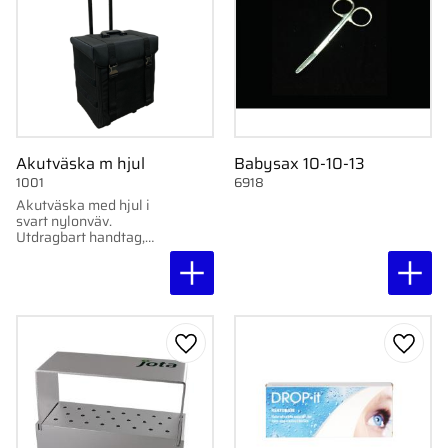
Akutväska m hjul
Babysax 10-10-13
1001
6918
Akutväska med hjul i
svart nylonväv.
Utdragbart handtag,
flera fack och plastlådor
för smidig organisering.
Mått: 400 x 280 x 480
mm.
Lägg till i favoriter
Lägg ti