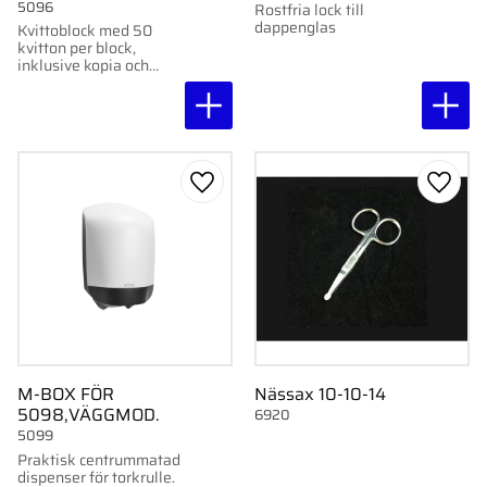
5096
Rostfria lock till
dappenglas
Kvittoblock med 50
kvitton per block,
inklusive kopia och
karbonpapper.
Lägg till i favoriter
Lägg ti
M-BOX FÖR
Nässax 10-10-14
5098,VÄGGMOD.
6920
5099
Praktisk centrummatad
dispenser för torkrulle.