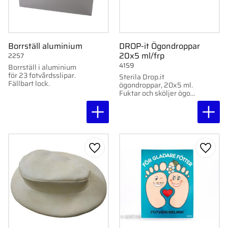
Borrställ aluminium
DROP-it Ögondroppar
20x5 ml/frp
2257
4159
Borrställ i aluminium
för 23 fotvårdsslipar.
Sterila Drop.it
Fällbart lock.
ögondroppar, 20x5 ml.
Fuktar och sköljer ögon,
kontaktlinser och näsa.
Fri från
konserveringsmedel.
Koksaltlösning.
Lägg till i favoriter
Lägg ti