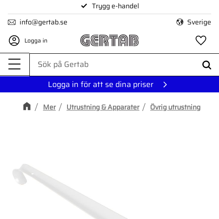
Trygg e-handel
Meny
info@gertab.se
Sverige
Logga in
Fa
Logga in för att se dina priser
Mer
Utrustning & Apparater
Övrig utrustning