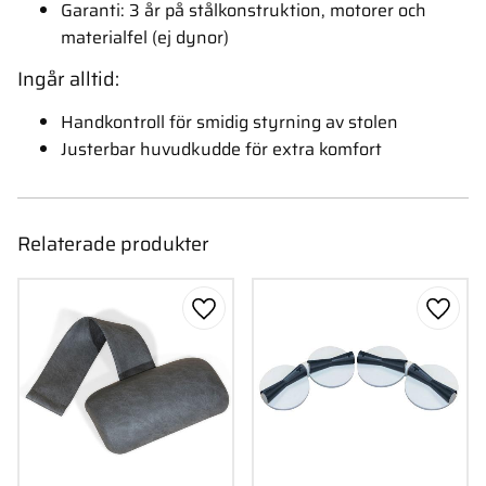
Garanti: 3 år på stålkonstruktion, motorer och
materialfel (ej dynor)
Ingår alltid:
Handkontroll för smidig styrning av stolen
Justerbar huvudkudde för extra komfort
Relaterade produkter
Lägg till i favoriter
Lägg ti