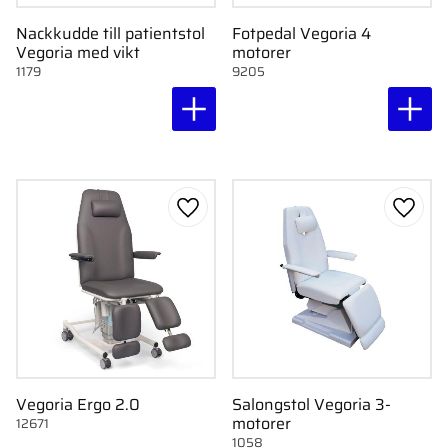
Nackkudde till patientstol
Fotpedal Vegoria 4
Vegoria med vikt
motorer
1179
9205
Lägg till i favoriter
Lägg ti
Vegoria Ergo 2.0
Salongstol Vegoria 3-
motorer
12671
1058