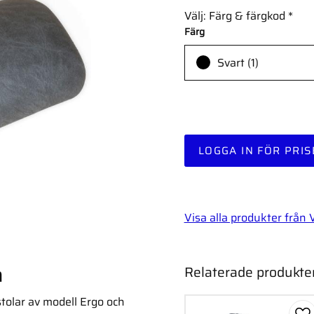
Välj: Färg & färgkod
*
Färg
Svart (1)
LOGGA IN FÖR PRIS
Visa alla produkter från 
a
Relaterade produkte
tolar av modell Ergo och