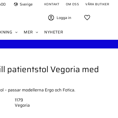
400
Sverige
KONTAKT
OM OSS
VÅRA BUTIKER
Logga in
Favoriter
KNING
MER
NYHETER
ll patientstol Vegoria med
ol – passar modellerna Ergo och Fotica.
1179
Vegoria