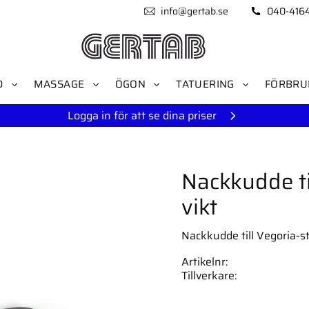
info@gertab.se
040-416
D
MASSAGE
ÖGON
TATUERING
FÖRBRU
Logga in för att se dina priser
Nackkudde ti
vikt
Nackkudde till Vegoria-st
Artikelnr
Tillverkare