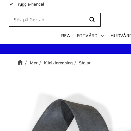
Trygg e-handel
REA
FOTVÅRD
HUDVÅR
Mer
Klinikinredning
Stolar