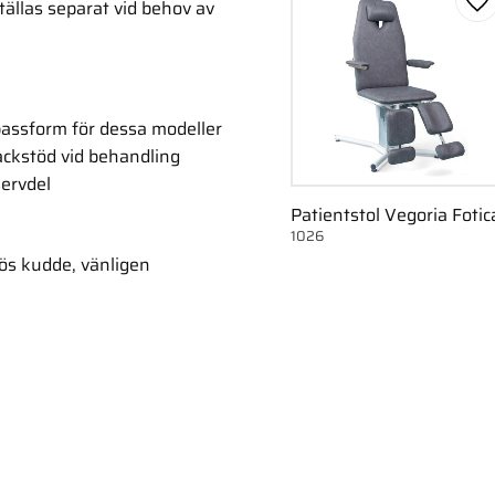
ällas separat vid behov av
Lä
passform för dessa modeller
nackstöd vid behandling
servdel
Patientstol Vegoria Fotic
1026
lös kudde, vänligen