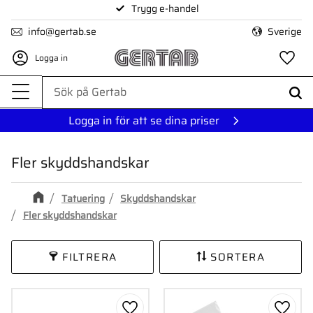
Trygg e-handel
Meny
info@gertab.se
Sverige
Logga in
Fa
Logga in för att se dina priser
Fler skyddshandskar
Tatuering
Skyddshandskar
Fler skyddshandskar
FILTRERA
SORTERA