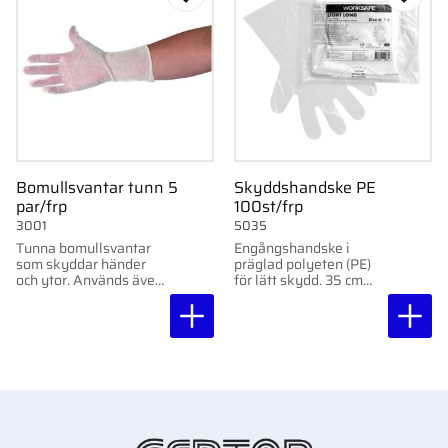
Lägg till i favoriter
Lägg ti
Bomullsvantar tunn 5
Skyddshandske PE
par/frp
100st/frp
3001
5035
Tunna bomullsvantar
Engångshandske i
som skyddar händer
präglad polyeten (PE)
och ytor. Används även
för lätt skydd. 35 cm
som innervante.
lång, 0,025 mm tjock.
Engångsbruk. 5 par.
100 st/frp.