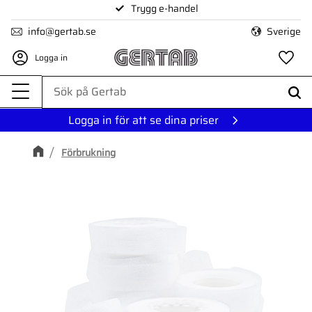
Trygg e-handel
Meny
info@gertab.se
Sverige
Logga in
Fa
Logga in för att se dina priser
Förbrukning