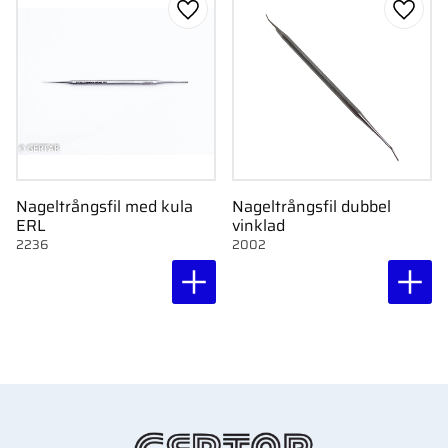
Lägg till i favoriter
Lägg ti
Nageltrångsfil med kula
Nageltrångsfil dubbel
ERL
vinklad
2236
2002