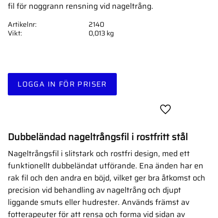
fil för noggrann rensning vid nageltrång.
Artikelnr
2140
Vikt
0,013 kg
LOGGA IN FÖR PRISER
Lägg till i favor
Dubbeländad nageltrångsfil i rostfritt stål
Nageltrångsfil i slitstark och rostfri design, med ett
funktionellt dubbeländat utförande. Ena änden har en
rak fil och den andra en böjd, vilket ger bra åtkomst och
precision vid behandling av nageltrång och djupt
liggande smuts eller hudrester. Används främst av
fotterapeuter för att rensa och forma vid sidan av