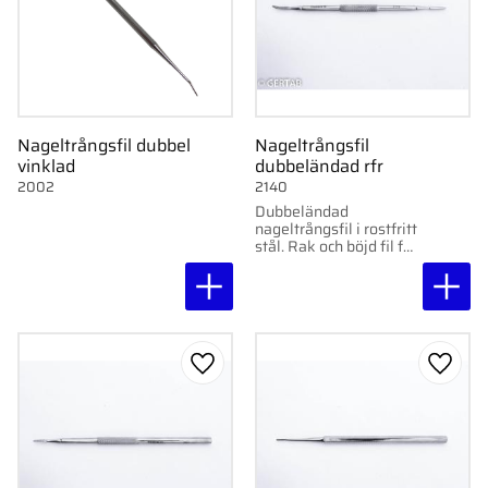
Nageltrångsfil dubbel
Nageltrångsfil
vinklad
dubbeländad rfr
2002
2140
Dubbeländad
nageltrångsfil i rostfritt
stål. Rak och böjd fil för
noggrann rensning vid
nageltrång.
Lägg till i favoriter
Lägg ti