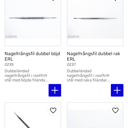
Lägg till i favoriter
Lägg ti
Nageltrångsfil dubbel böjd
Nageltrångsfil dubbel rak
ERL
ERL
2235
2237
Dubbeländad
Dubbeländad
nageltrångsfil i rostfritt
nageltrångsfil i rostfritt
stål med böjda filändar.
stål med raka filändar.
Smidig och praktisk för
Smidig och exakt för
professionell
professionell
användning.
användning.
Lägg till i favoriter
Lägg ti