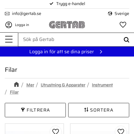
Trygg e-handel
Meny
info@gertab.se
Sverige
Logga in
Fa
Logga in för att se dina priser
Filar
Mer
Utrustning & Apparater
Instrument
Filar
FILTRERA
SORTERA