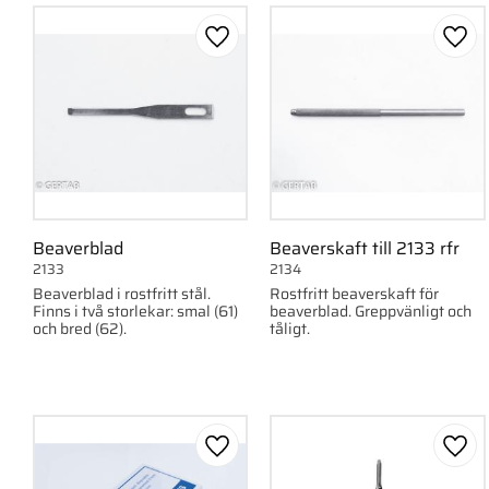
15
1
20
1
Lägg till i favoriter
Lägg 
Visa fler
Beaverblad
Beaverskaft till 2133 rfr
2133
2134
Beaverblad i rostfritt stål.
Rostfritt beaverskaft för
Finns i två storlekar: smal (61)
beaverblad. Greppvänligt och
och bred (62).
tåligt.
Lägg till i favoriter
Lägg 