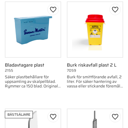
till i favoriter
Lägg till i favoriter
Lägg ti
Bladavtagare plast
Burk riskavfall plast 2 L
2155
7059
Säker plastbehållare för
Burk för smittförande avfall, 2
uppsamling av skalpellblad.
liter. För säker hantering av
Rymmer ca 150 blad. Original
vassa eller stickande föremål i
Swann-Morton.
klinisk miljö.
BÄSTSÄLJARE
till i favoriter
Lägg till i favoriter
Lägg ti