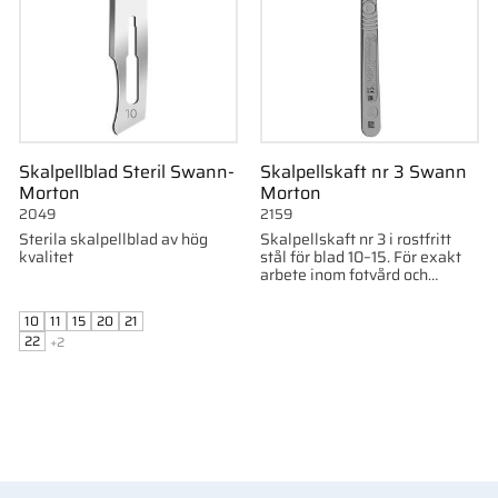
Skalpellblad Steril Swann-
Skalpellskaft nr 3 Swann
Morton
Morton
2049
2159
Sterila skalpellblad av hög
Skalpellskaft nr 3 i rostfritt
kvalitet
stål för blad 10–15. För exakt
arbete inom fotvård och
hudbehandling.
10
11
15
20
21
22
+2