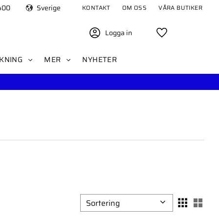
400
Sverige
KONTAKT
OM OSS
VÅRA BUTIKER
Logga in
Favoriter
KNING
MER
NYHETER
Välj sortering
Välj