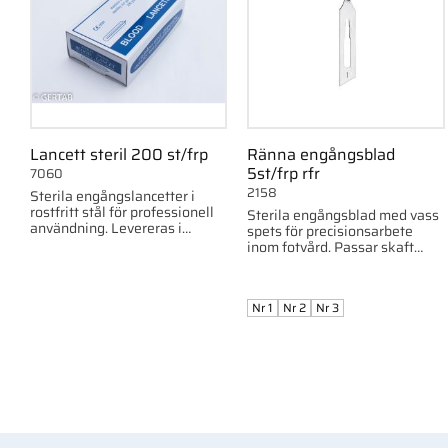
Lancett steril 200 st/frp
Ränna engångsblad
5st/frp rfr
7060
2158
Sterila engångslancetter i
rostfritt stål för professionell
Sterila engångsblad med vass
användning. Levereras i
spets för precisionsarbete
förpackning med 200 st.
inom fotvård. Passar skaft
2159 (nr 3).
Nr 1
Nr 2
Nr 3