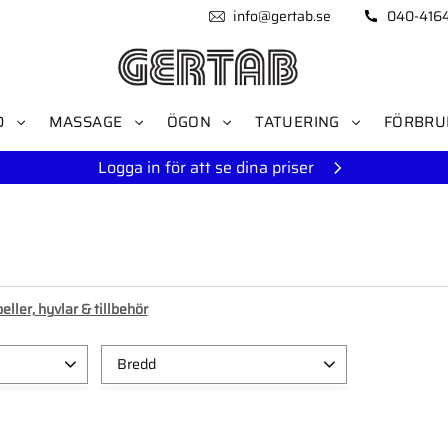
info@gertab.se
040-416
D
MASSAGE
ÖGON
TATUERING
FÖRBRU
Logga in för att se dina priser
eller, hyvlar & tillbehör
Bredd
61 smal
1
62 bred
1