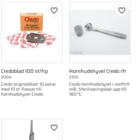
ll i favoriter
Lägg till i favoriter
Lägg till
Credoblad 100 st/frp
Hornhudshyvel Credo rfr
2004
2105
Credo originalblad. 10 askar
Credo hornhudshyvel i rostfritt
med 10 st. Passar till
stål. Steriliseringsbar upp till
hornhudshyvel Credo
180 °C.
ll i favoriter
Lägg till i favoriter