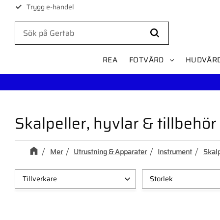
Trygg e-handel
REA
FOTVÅRD
HUDVÅR
Skalpeller, hyvlar & tillbehör
Mer
Utrustning & Apparater
Instrument
Skalp
Tillverkare
Storlek
Credo Solingen
2
10
1
11
1