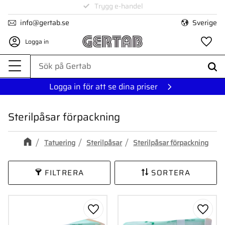
1-3 dagars leverans
Trygg e-handel
Meny
info@gertab.se
Sverige
Logga in
Fa
Logga in för att se dina priser
Sterilpåsar förpackning
Tatuering
Sterilpåsar
Sterilpåsar förpackning
FILTRERA
SORTERA
Lägg till i favoriter
Lägg ti