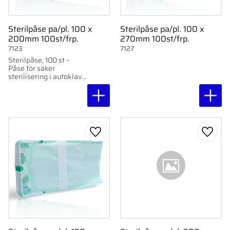
Sterilpåse pa/pl. 100 x
Sterilpåse pa/pl. 100 x
200mm 100st/frp.
270mm 100st/frp.
7123
7127
Sterilpåse, 100 st –
Påse för säker
sterilisering i autoklav
eller med ånga. Med
indikatorer och hög
temperaturtålighet upp
till 140°C.
Lägg till i favoriter
Lägg ti