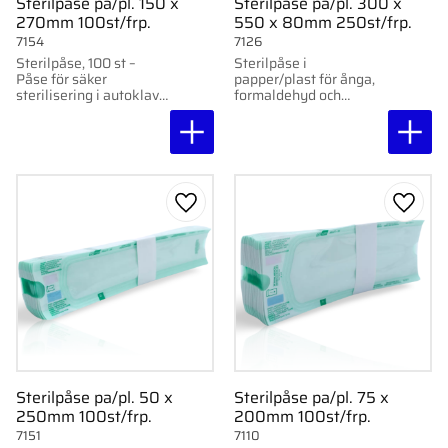
Sterilpåse pa/pl. 150 x
Sterilpåse pa/pl. 300 x
270mm 100st/frp.
550 x 80mm 250st/frp.
7154
7126
Sterilpåse, 100 st –
Sterilpåse i
Påse för säker
papper/plast för ånga,
sterilisering i autoklav
formaldehyd och
eller med ånga. Med
etylenoxid. Indikatorer
indikatorer och hög
för alla tre metoder.
temperaturtålighet upp
300 x 550 x 80 mm,
till 140°C.
250 st/frp.
Lägg till i favoriter
Lägg ti
Sterilpåse pa/pl. 50 x
Sterilpåse pa/pl. 75 x
250mm 100st/frp.
200mm 100st/frp.
7151
7110