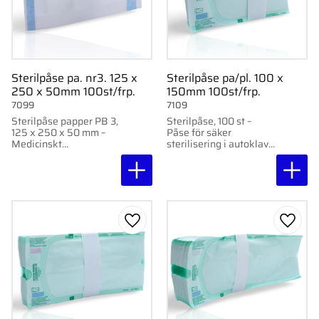
Sterilpåse pa. nr3. 125 x
Sterilpåse pa/pl. 100 x
250 x 50mm 100st/frp.
150mm 100st/frp.
7099
7109
Sterilpåse papper PB 3,
Sterilpåse, 100 st –
125 x 250 x 50 mm –
Påse för säker
Medicinskt
sterilisering i autoklav
sterilpapperspåse med
eller med ånga. Med
värmeförsegling för
indikatorer och hög
sterilisering. 100
temperaturtålighet upp
st/förpackning.
till 140°C.
Lägg till i favoriter
Lägg ti