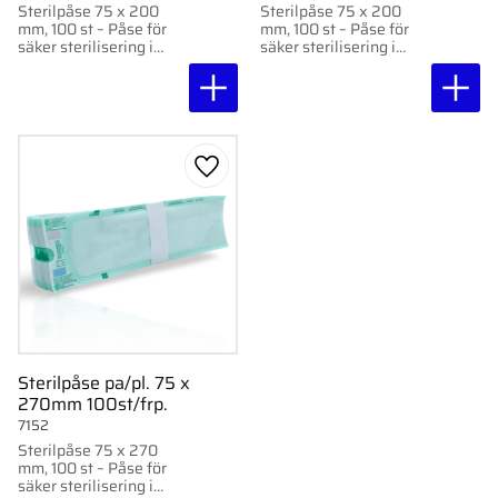
Sterilpåse 75 x 200
Sterilpåse 75 x 200
mm, 100 st – Påse för
mm, 100 st – Påse för
säker sterilisering i
säker sterilisering i
autoklav eller med
autoklav eller med
ånga. Med indikatorer
ånga. Med indikatorer
och hög
och hög
temperaturtålighet upp
temperaturtålighet upp
till 140°C.
till 140°C.
Lägg till i favoriter
Sterilpåse pa/pl. 75 x
270mm 100st/frp.
7152
Sterilpåse 75 x 270
mm, 100 st – Påse för
säker sterilisering i