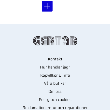
autoklav eller med
ånga. Med indikatorer
och hög
temperaturtålighet upp
till 140°C.
Kontakt
Hur handlar jag?
Köpvillkor & Info
Våra butiker
Om oss
Policy och cookies
Reklamation, retur och reparationer