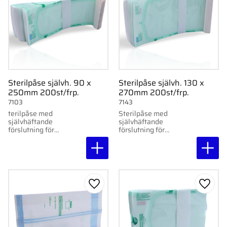
Sterilpåse självh. 90 x
Sterilpåse självh. 130 x
250mm 200st/frp.
270mm 200st/frp.
7103
7143
terilpåse med
Sterilpåse med
självhäftande
självhäftande
förslutning för
förslutning för
autoklav, formaldehyd
ånga/autoklav,
och etylenoxid.
formaldehyd och
Laminerad plastfilm
etylenoxid. Laminerad
och medicinskt papper.
plastfilm och
200 st/förp.
medicinskt papper. 200
st/förp.
Lägg till i favoriter
Lägg ti