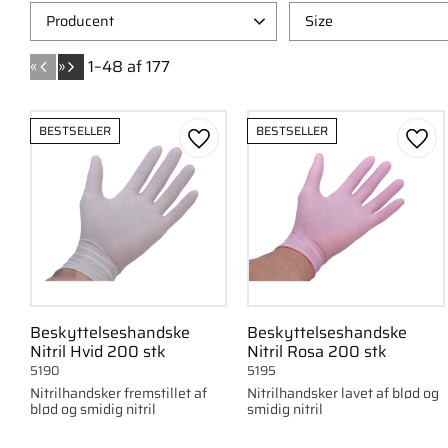
Producent
Size
Gertab
1
10 x 5g
1
«
»
1–
48
af
177
50 x 5g
1
XS
2
BESTSELLER
BESTSELLER
S
4
Gem som favorit
Gem 
Vis flere
Beskyttelseshandske
Beskyttelseshandske
Nitril Hvid 200 stk
Nitril Rosa 200 stk
5190
5195
Nitrilhandsker fremstillet af
Nitrilhandsker lavet af blød og
blød og smidig nitril
smidig nitril