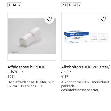
S
M
L
XS
S
M
L
Gem som favorit
Gem 
Affaldspose hvid 100
Alkoholtørre 100 kuverter/
stk/rulle
æske
5024
4127
Hvid affaldspose 30 liter, 51 x
Alkoholtørre 70% – Individuelt
57 cm. 100 stk pr. rulle.
pakkede
desinfektionsservietter,
60x30mm, 100 stk. per
pakning.