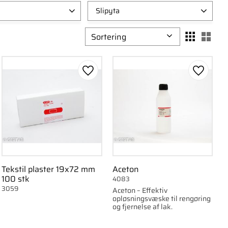
Slipyta
1
Fin
1
Vælg sorteringsmetode
Vælg
1
Grov
1
m
1
m
1
om favorit
Gem som favorit
Gem som
Tekstil plaster 19x72 mm
Aceton
100 stk
4083
3059
Aceton – Effektiv
opløsningsvæske til rengøring
og fjernelse af lak.