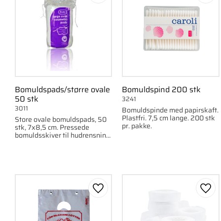
Bomuldspads/større ovale
Bomuldspind 200 stk
50 stk
3241
3011
Bomuldspinde med papirskaft.
Plastfri. 7,5 cm lange. 200 stk
Store ovale bomuldspads, 50
pr. pakke.
stk, 7x8,5 cm. Pressede
bomuldsskiver til hudrensning
og øjendækning. Fluffer ikke.
Gem som favorit
Gem 