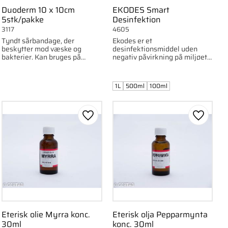
Duoderm 10 x 10cm
EKODES Smart
5stk/pakke
Desinfektion
3117
4605
Tyndt sårbandage, der
Ekodes er et
beskytter mod væske og
desinfektionsmiddel uden
bakterier. Kan bruges på
negativ påvirkning på miljøet
overfladiske sår og vabler.
eller mennesket. Findes i
10x10 cm, 5 stk.
100ml, 500ml og 1L emballage.
1L
500ml
100ml
om favorit
Gem som favorit
Gem som
Eterisk olie Myrra konc.
Eterisk olja Pepparmynta
30ml
konc. 30ml