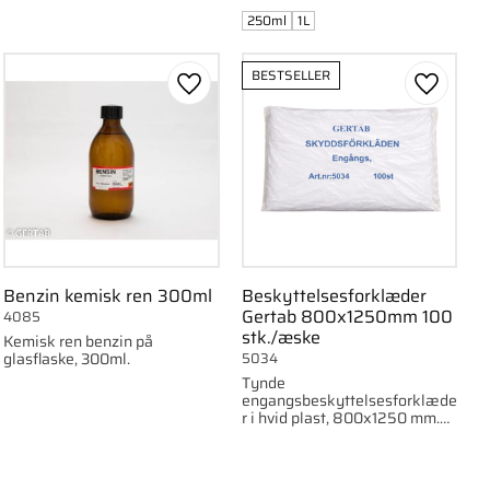
250ml
1L
BESTSELLER
om favorit
Gem som favorit
Gem som
Benzin kemisk ren 300ml
Beskyttelsesforklæder
Gertab 800x1250mm 100
4085
stk./æske
Kemisk ren benzin på
glasflaske, 300ml.
5034
Tynde
engangsbeskyttelsesforklæde
r i hvid plast, 800x1250 mm.
100 stk./æske.