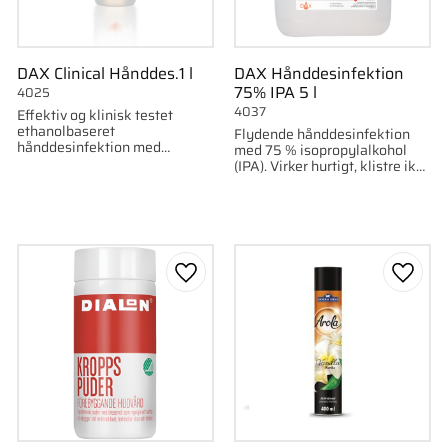
DAX Clinical Hånddes.1 l
DAX Hånddesinfektion
75% IPA 5 l
4025
4037
Effektiv og klinisk testet
ethanolbaseret
Flydende hånddesinfektion
hånddesinfektion med
med 75 % isopropylalkohol
fugtgiver. Virker hurtigt og
(IPA). Virker hurtigt, klistre ikke
beskytter mod bakterier,
og er effektiv mod bakterier og
svamp og virus.
indkapslede vira.
som favorit
Gem som favorit
Gem s