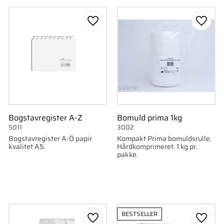
som favorit
Gem som favorit
Gem s
Bogstavregister A-Z
Bomuld prima 1kg
5011
3002
Bogstavregister A-Ö papir
Kompakt Prima bomuldsrulle.
kvalitet A5.
Hårdkomprimeret. 1 kg pr.
pakke.
BESTSELLER
som favorit
Gem som favorit
Gem s