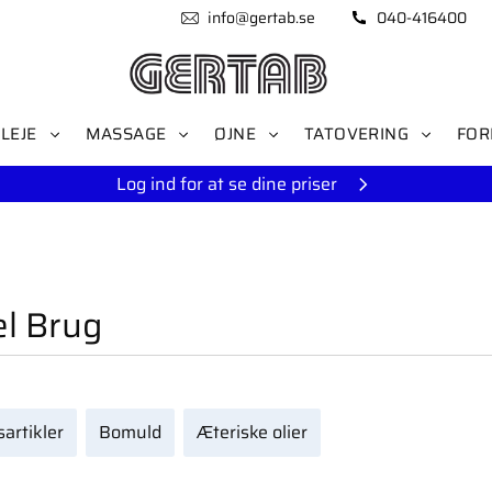
info@gertab.se
040-416400
LEJE
MASSAGE
ØJNE
TATOVERING
FOR
Log ind for at se dine priser
el Brug
artikler
Bomuld
Æteriske olier