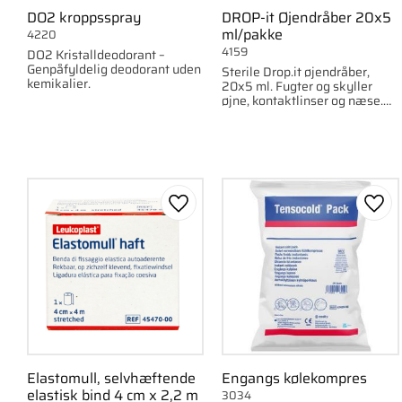
DO2 kroppsspray
DROP-it Øjendråber 20x5
ml/pakke
4220
4159
DO2 Kristalldeodorant –
Genpåfyldelig deodorant uden
Sterile Drop.it øjendråber,
kemikalier.
20x5 ml. Fugter og skyller
øjne, kontaktlinser og næse.
Fri for konserveringsmidler.
Gem som favorit
Gem 
Elastomull, selvhæftende
Engangs kølekompres
elastisk bind 4 cm x 2,2 m
3034