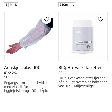
S
M
L
250ml
1L
som favorit
Gem som favorit
Gem s
Armskjold plast 100
BIOpH + Vasketabletter
stk/pk.
4465
5092
BIOpH Vasketabletter fjerner
dårlig lugt, svamp og bakterier
Engangs armskjold i hvid plast
ved 30°C. Miljøvenlige,
med elastik for sikker og
parfume-fri og skånsomme
hygiejnisk brug. 100 stk/pk.
mod følsom hud. 60 tabletter.