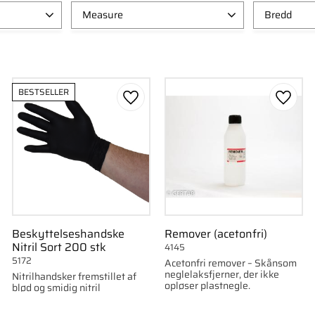
Measure
Bredd
4cm x 6cm
1
50mm
7cm x 9cm
1
75mm
12cm x 18cm
1
100m
BESTSELLER
8cm x 12cm
1
150m
som favorit
Gem som favorit
Gem s
Vis flere
Vis flere
Beskyttelseshandske
Remover (acetonfri)
Nitril Sort 200 stk
4145
5172
Acetonfri remover – Skånsom
neglelaksfjerner, der ikke
Nitrilhandsker fremstillet af
opløser plastnegle.
blød og smidig nitril