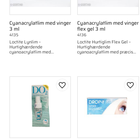
Cyanacrylatlim med vinger
Cyanacrylatlim med vinger
3 ml
flex gel 3 ml
4135
4136
Loctite Lynlim –
Loctite Hurtiglim Flex Gel –
Hurtighærdende
Hurtighærdende
cyanoacrylatlim med
cyanoacrylatlim med præcis
klemvinger for nem påføring.
påføring.
Gem som favorit
Gem 