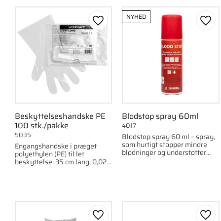
NYHED
Gem som favorit
Gem 
Beskyttelseshandske PE
Blodstop spray 60ml
100 stk./pakke
4017
5035
Blodstop spray 60 ml – spray,
som hurtigt stopper mindre
Engangshandske i præget
blødninger og understøtter
polyethylen (PE) til let
naturlig heling.
beskyttelse. 35 cm lang, 0,025
mm tyk. 100 stk./pakke.
Gem som favorit
Gem 