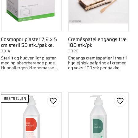
Cosmopor plaster 7,2 x 5
Creméspatel engangs træ
cm steril 50 stk./pakke.
100 stk/pk.
3014
3028
Sterilt og hudvenligt plaster
Engangs creméspatler i træ til
med højabsorberende pude.
hygiejnisk påføring af cremer
Hypoallergen klæbemasse.
og voks. 100 stk per pakke.
Pakke med 50 stk., størrelse
7,2 cm x 5 cm.
BESTSELLER
om favorit
Gem som favorit
Gem som