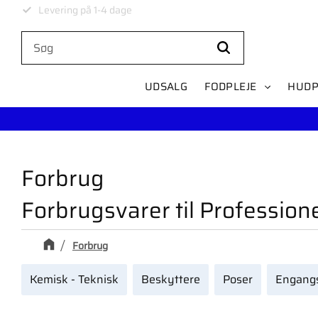
Levering på 1-4 dage
UDSALG
FODPLEJE
HUDP
Forbrug
Forbrugsvarer til Profession
Forbrug
Kemisk - Teknisk
Beskyttere
Poser
Engangs