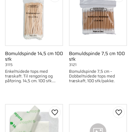
Bomuldspinde 14,5 cm 100
Bomuldspinde 7,5 cm 100
stk
stk
3115
3121
Enkeltsidede tops med
Bomuldspinde 7,5 cm –
træskaft. Til rengøring og
Dobbeltsidede tops med
påføring. 14,5 cm. 100 stk.
træskaft, 100 stk/pakke.
Velegnet til
præcisionsarbejde.
som favorit
Gem som favorit
Gem s