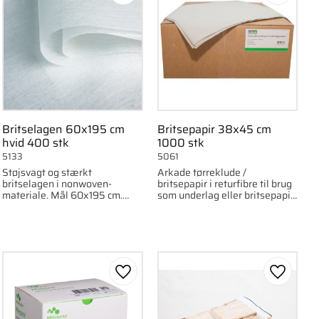
Britselagen 60x195 cm
Britsepapir 38x45 cm
hvid 400 stk
1000 stk
5133
5061
Støjsvagt og stærkt
Arkade tørreklude /
britselagen i nonwoven-
britsepapir i returfibre til brug
materiale. Mål 60x195 cm.
som underlag eller britsepapir.
Leveres i karton med 400 stk.
38 g/m², 38x45 cm, 1000 stk.
om favorit
Gem som favorit
Gem som