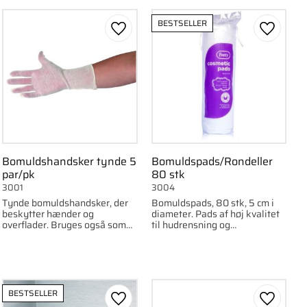
BESTSELLER
om favorit
Gem som favorit
Gem som
Bomuldshandsker tynde 5
Bomuldspads/Rondeller
par/pk
80 stk
3001
3004
Tynde bomuldshandsker, der
Bomuldspads, 80 stk, 5 cm i
beskytter hænder og
diameter. Pads af høj kvalitet
overflader. Bruges også som
til hudrensning og
inderhandske. Engangsbrug. 5
øjendækning. Filtrer ikke.
par.
BESTSELLER
om favorit
Gem som favorit
Gem som