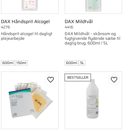
DAX Håndsprit Alcogel
DAX Mildtvål
4276
4416
Håndsprit alcogel til dagligt
DAX Mildtvål – skånsom og
plejearbejde
fugtgivende flydende sæbe til
daglig brug. 600ml / 5L
600ml
150ml
600ml
5L
BESTSELLER
om favorit
Gem som favorit
Gem som