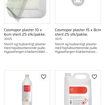
Cosmopor plaster 10 x
Cosmopor plaster 15 x 8cm
6cm steril 25 stk/pakke.
steril 25 stk/pakke.
3005
3015
Sterilt og hudvenligt plaster
Sterilt og hudvenligt plaster
med højabsorberende pude.
med højtabsorberende pude.
Hypoallergen klæbemiddel.
Hypoallergen klæbemasse.
Pakke med 25 stk, størrelse 10
Pakke med 25 stk, størrelse
cm x 6 cm.
7,2 cm x 5 cm.
som favorit
Gem som favorit
Gem s