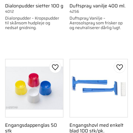
Dialonpudder sietter 100 g
Duftspray vanilje 400 ml.
4012
4256
Dialonpudder – Kropspudder
Duftspray Vanilje –
til skånsom hudpleje og
Aerosolspray som frisker op
nedsat gnidning.
og neutraliserer dårlig lugt.
som favorit
Gem som favorit
Gem s
Engangsdappenglas 50
Engangshøvl med enkelt
stk
blad 100 stk/pk.