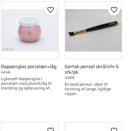
om favorit
Gem som favorit
Gem som
Dappenglas porcelæn+låg
Gertab pensel skrå/stiv 5
stk/pk.
4246
4388
Lyserødt dappenglas i
porcelæn med plastiklåg til
En bred pensel, ideel til
blanding og opbevaring af
farvning af lange, fyldige
væsker.
vipper.