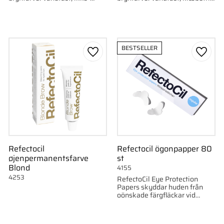
klæbende og langtidsholdbar
og langvarig farve, der holder i
farve, der holder i op til seks
op til seks uger.
uger.
BESTSELLER
som favorit
Gem som favorit
Gem s
Refectocil
Refectocil ögonpapper 80
øjenpermanentsfarve
st
Blond
4155
4253
RefectoCil Eye Protection
Papers skyddar huden från
oönskade färgfläckar vid
fransfärgning.