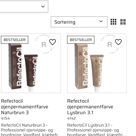
1
Vælg sorteringsmetode
Vælg
um
1
1
BESTSELLER
BESTSELLER
om favorit
Gem som favorit
Gem som
Refectocil
Refectocil
øjenpermamentfarve
øjenpermanentfarve
Naturbrun 3
Lysbrun 3.1
4154
4142
RefectoCil Naturbrun 3 –
RefectoCil Lysbrun 3.1 –
Professionel øjenvippe- og
Professionel øjenvippe- og
brynføring. Vandfast, klæbefri
brynfarve. Vandfast, klærefri