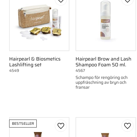
Gem som favorit
Gem 
Hairpearl & Biosmetics
Hairpearl Brow and Lash
Lashlifting set
Shampoo Foam 50 ml.
4549
4567
Schampo för rengöring och
uppfräschning av bryn och
fransar
BESTSELLER
Gem som favorit
Gem 