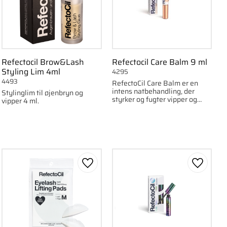
Refectocil Brow&Lash
Refectocil Care Balm 9 ml
Styling Lim 4ml
4295
4493
RefectoCil Care Balm er en
intens natbehandling, der
Stylinglim til øjenbryn og
styrker og fugter vipper og
vipper 4 ml.
øjenbryn.
om favorit
Gem som favorit
Gem som