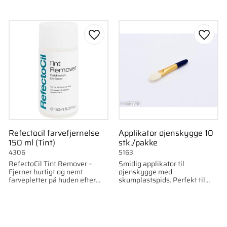
som favorit
Gem som favorit
Gem s
Refectocil farvefjernelse
Applikator øjenskygge 10
150 ml (Tint)
stk./pakke
4306
5163
RefectoCil Tint Remover –
Smidig applikator til
Fjerner hurtigt og nemt
øjenskygge med
farvepletter på huden efter
skumplastspids. Perfekt til
farvning.
jævn påføring og udtoning. 40
mm lang, leveres i 10-pak.