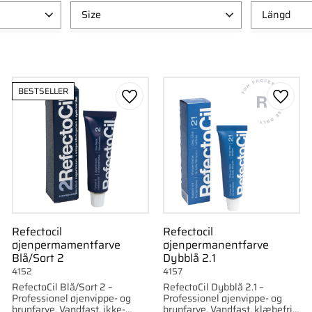
Size
Längd
M
1
Korte
45)
1
L
1
Medi
1K146)
1
Large
1
Lange
BESTSELLER
K147)
1
Medium
1
som favorit
Gem som favorit
Gem s
Vis flere
Refectocil
Refectocil
øjenpermamentfarve
øjenpermanentfarve
Blå/Sort 2
Dybblå 2.1
4152
4157
RefectoCil Blå/Sort 2 –
RefectoCil Dybblå 2.1 –
Professionel øjenvippe- og
Professionel øjenvippe- og
brynfarve. Vandfast, ikke-
brynfarve. Vandfast, klæbefri