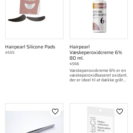
Hairpearl Silicone Pads
Hairpearl
Væskeperoxidcreme 6%
4555
80 ml.
4566
Væskeperoxidcreme 6% er en
væskeperoxidbaseret oxidant,
der er ideel til at dække gråt
hår og til brug på øjenbryn
som favorit
Gem som favorit
Gem s