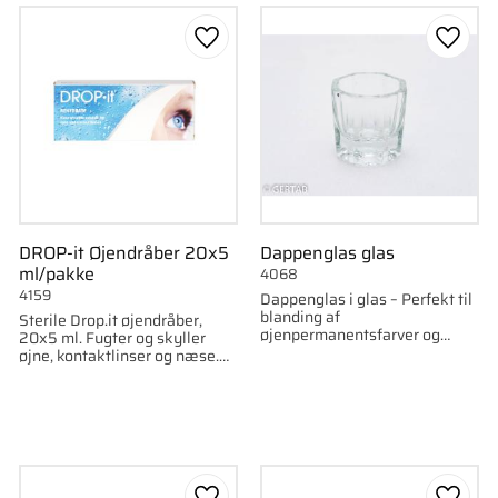
som favorit
Gem som favorit
Gem s
DROP-it Øjendråber 20x5
Dappenglas glas
ml/pakke
4068
4159
Dappenglas i glas – Perfekt til
blanding af
Sterile Drop.it øjendråber,
øjenpermanentsfarver og
20x5 ml. Fugter og skyller
salonprodukter.
øjne, kontaktlinser og næse.
Fri for konserveringsmidler.