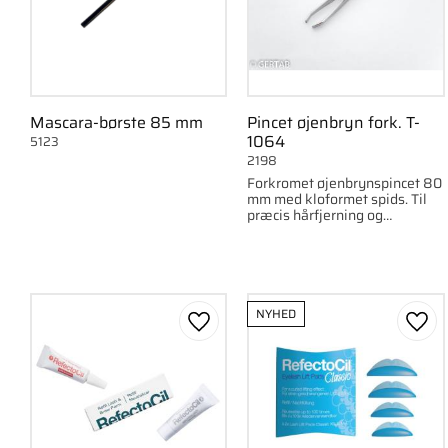
Mascara-børste 85 mm
Pincet øjenbryn fork. T-
1064
5123
2198
Forkromet øjenbrynspincet 80
mm med kloformet spids. Til
præcis hårfjerning og
detaljeret arbejde.
NYHED
Gem som favorit
Gem 