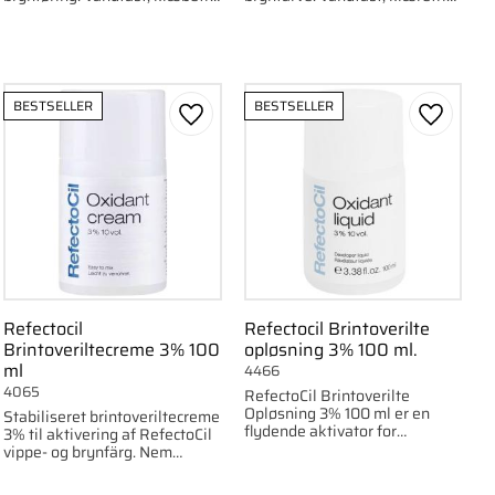
og langvarig farve, der holder i
og langtidsholdbar farve, som
op til seks uger.
holder op til seks uger.
BESTSELLER
BESTSELLER
om favorit
Gem som favorit
Gem som
Refectocil
Refectocil Brintoverilte
Brintoveriltecreme 3% 100
opløsning 3% 100 ml.
ml
4466
4065
RefectoCil Brintoverilte
Opløsning 3% 100 ml er en
Stabiliseret brintoveriltecreme
flydende aktivator for
3% til aktivering af RefectoCil
ensartede og langvarige
vippe- og brynfärg. Nem
resultater ved farvning af
påføring, langvarigt resultat.
øjenbryn og øjenvipper.