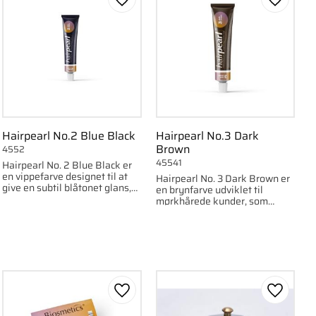
om favorit
Gem som favorit
Gem som
Hairpearl No.2 Blue Black
Hairpearl No.3 Dark
Brown
4552
45541
Hairpearl No. 2 Blue Black er
en vippefarve designet til at
Hairpearl No. 3 Dark Brown er
give en subtil blåtonet glans,
en brynfarve udviklet til
der forstærker det sorte og
mørkhårede kunder, som
skaber et intenst, dramatisk
søger en naturlig og intens
look
farvetone.
om favorit
Gem som favorit
Gem som