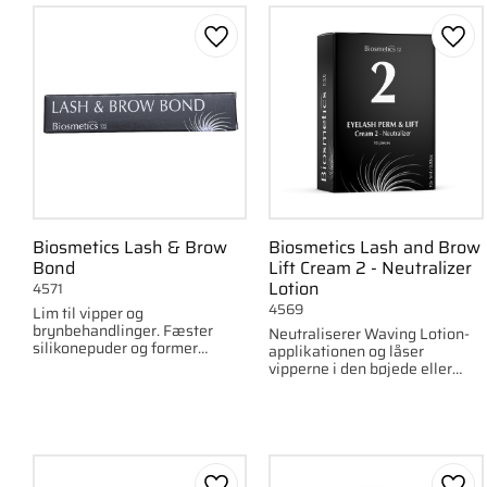
Gem som favorit
Gem 
Biosmetics Lash & Brow
Biosmetics Lash and Brow
Bond
Lift Cream 2 - Neutralizer
Lotion
4571
4569
Lim til vipper og
brynbehandlinger. Fæster
Neutraliserer Waving Lotion-
silikonepuder og former
applikationen og låser
brynene inden permanent.
vipperne i den bøjede eller
løftede form i 6 til 8 uger.