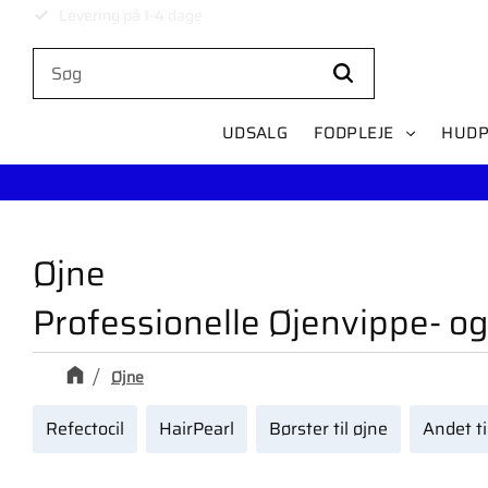
Levering på 1-4 dage
UDSALG
FODPLEJE
HUDP
Øjne
Professionelle Øjenvippe- og
Øjne
Refectocil
HairPearl
Børster til øjne
Andet ti