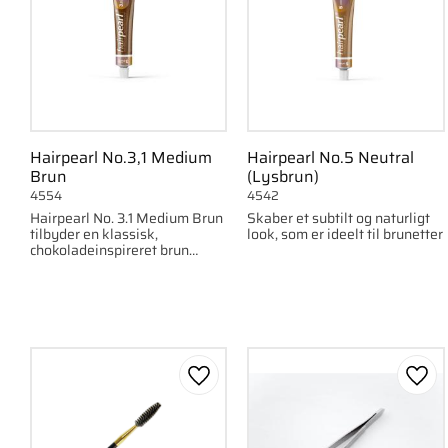
Hairpearl No.3,1 Medium
Hairpearl No.5 Neutral
Brun
(Lysbrun)
4554
4542
Hairpearl No. 3.1 Medium Brun
Skaber et subtilt og naturligt
tilbyder en klassisk,
look, som er ideelt til brunetter
chokoladeinspireret brun
nuance, som passer til
brunetter, der ønsker at
fremhæve deres bryn på en
naturlig o
Gem som favorit
Gem 