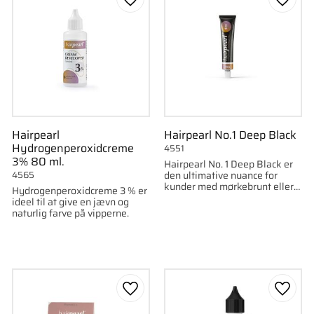
som favorit
Gem som favorit
Gem s
Hairpearl
Hairpearl No.1 Deep Black
Hydrogenperoxidcreme
4551
3% 80 ml.
Hairpearl No. 1 Deep Black er
den ultimative nuance for
4565
kunder med mørkebrunt eller
Hydrogenperoxidcreme 3 % er
sort hår, der søger en ren og
ideel til at give en jævn og
naturligt dyb sort farve.
naturlig farve på vipperne.
som favorit
Gem som favorit
Gem s