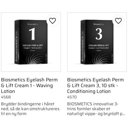
om favorit
Gem som favorit
Gem som
Biosmetics Eyelash Perm
Biosmetics Eyelash Perm
& Lift Cream 1 - Waving
& Lift Cream 3, 10 stk -
Lotion
Conditioning Lotion
4568
4570
Brydder bindingerne i håret
BIOSMETICS innovative 3-
ned, så de kan omstruktureres
trins formler skaber et
til en ny form
naturligt vippe- og brynløft på
næsten rekordtid.