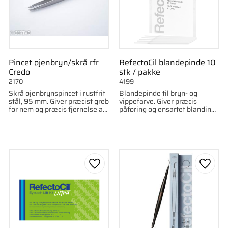
Pincet øjenbryn/skrå rfr
RefectoCil blandepinde 10
Credo
stk / pakke
2170
4199
Skrå øjenbrynspincet i rustfrit
Blandepinde til bryn- og
stål, 95 mm. Giver præcist greb
vippefarve. Giver præcis
for nem og præcis fjernelse af
påføring og ensartet blanding.
hår i øjenbrynene. Fremstillet
10 stk pr. pakke.
af Credo.
som favorit
Gem som favorit
Gem s