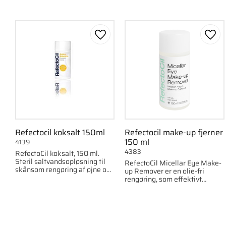
Gem som favorit
Gem 
Refectocil koksalt 150ml
Refectocil make-up fjerner
150 ml
4139
4383
RefectoCil koksalt, 150 ml.
Steril saltvandsopløsning til
RefectoCil Micellar Eye Make-
skånsom rengøring af øjne og
up Remover er en olie-fri
hud før og efter behandling.
rengøring, som effektivt
fjerner øjenmakeup uden
gnubning, samtidig med at den
styrker vipperne