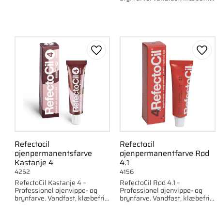
farve, der holder op til seks
og langtidsholdbar farve, der
uger.
holder op til seks uger.
Gem som favorit
Gem 
Refectocil
Refectocil
øjenpermanentsfarve
øjenpermanentfarve Rød
Kastanje 4
4.1
4252
4156
RefectoCil Kastanje 4 –
RefectoCil Rød 4.1 –
Professionel øjenvippe- og
Professionel øjenvippe- og
brynfarve. Vandfast, klæbefri
brynfarve. Vandfast, klæbefri
og langtidsholdbar farve, der
og langtidsholdbar farve, der
holder i op til seks uger.
holder i op til seks uger.