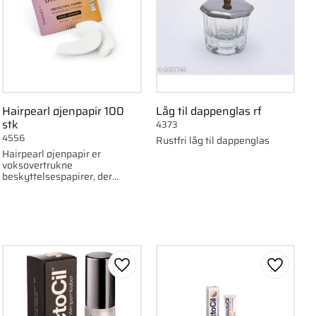
Hairpearl øjenpapir 100
Låg til dappenglas rf
stk
4373
4556
Rustfri låg til dappenglas
Hairpearl øjenpapir er
voksovertrukne
beskyttelsespapirer, der
effektivt forhindrer farve i at
farve huden under
farvningsprocessen.
om favorit
Gem som favorit
Gem som