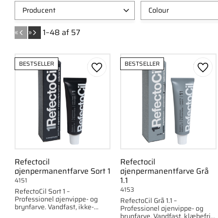
Producent
Colour
Credo Solingen
1
Grøn
1
«
»
1–
48
af
57
HairPearl
9
Green Oil (1K1
Refectocil
26
Dark Orange (
BESTSELLER
BESTSELLER
Rubis
2
Smoky Blue (1
Gem som favorit
Gem 
Vis flere
Refectocil
Refectocil
øjenpermanentfarve Sort 1
øjenpermanentfarve Grå
1.1
4151
4153
RefectoCil Sort 1 –
Professionel øjenvippe- og
RefectoCil Grå 1.1 –
brynfarve. Vandfast, ikke-
Professionel øjenvippe- og
klistrende og langtidsholdbar
brynfarve. Vandfast, klæbefri