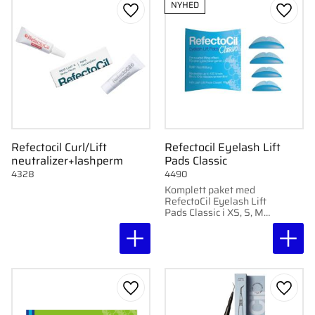
NYHED
Gem som favorit
Gem s
Refectocil Curl/Lift
Refectocil Eyelash Lift
neutralizer+lashperm
Pads Classic
4328
4490
Komplett paket med
RefectoCil Eyelash Lift
Pads Classic i XS, S, M
och L för professionellt
franslyft.
Gem som favorit
Gem s