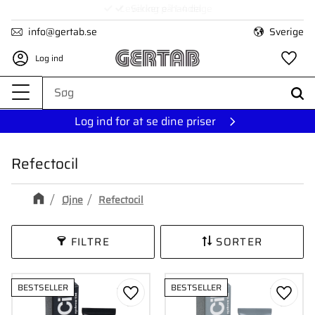
Levering på 1-4 dage
Menu
info@gertab.se
Sverige
Log ind
Fa
Log ind for at se dine priser
Refectocil
Øjne
Refectocil
FILTRE
SORTER
BESTSELLER
BESTSELLER
Gem som favorit
Gem s