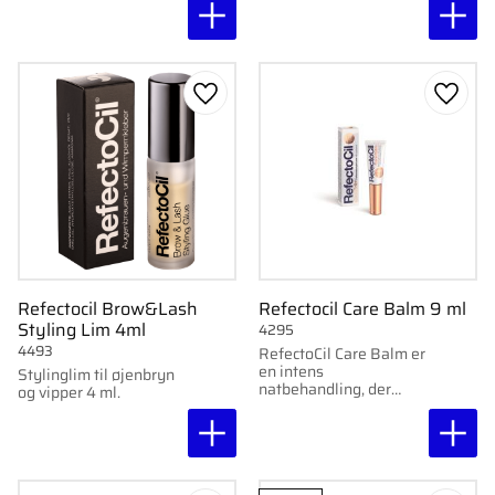
efter farvning.
stk pr. pakke.
Gem som favorit
Gem s
Refectocil Brow&Lash
Refectocil Care Balm 9 ml
Styling Lim 4ml
4295
4493
RefectoCil Care Balm er
en intens
Stylinglim til øjenbryn
natbehandling, der
og vipper 4 ml.
styrker og fugter vipper
og øjenbryn.