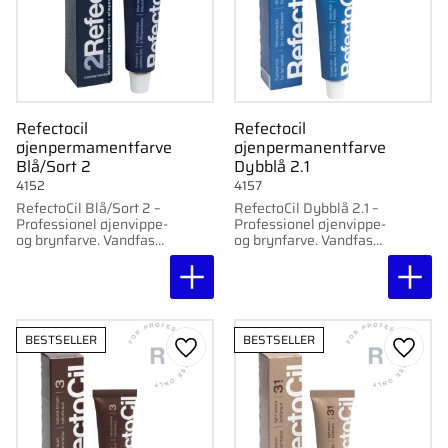
Refectocil
Refectocil
øjenpermamentfarve
øjenpermanentfarve
Blå/Sort 2
Dybblå 2.1
4152
4157
RefectoCil Blå/Sort 2 –
RefectoCil Dybblå 2.1 –
Professionel øjenvippe-
Professionel øjenvippe-
og brynfarve. Vandfast,
og brynfarve. Vandfast,
ikke-klæbende og
klæbefri og langvarig
langtidsholdbar farve,
farve, der holder i op til
der holder i op til seks
seks uger.
uger.
BESTSELLER
BESTSELLER
Gem som favorit
Gem s