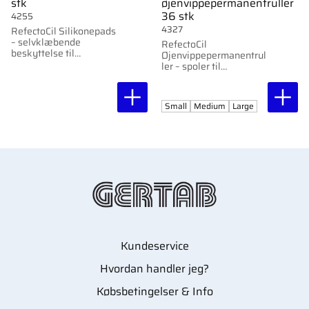
stk
øjenvippepermanentruller
36 stk
4255
4327
RefectoCil Silikonepads
– selvklæbende
RefectoCil
beskyttelse til
Øjenvippepermanentrul
vipperfarvning,
ler – spoler til
genanvendelige op til
professionel
100 gange.
vippepermanent, findes
i S, M og L.
Small
Medium
Large
Kundeservice
Hvordan handler jeg?
Købsbetingelser & Info