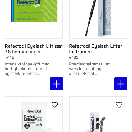
Refectocil Eyelash Lift sæt
Refectocil Eyelash Lifter
36 behandlinger
Instrument
4449
4495
Intensivt vippe-løft med
Præcisionsfremstillet
hurtigtvirkende formel
værktøj til løft og
og selvklæbende
adskillelse af
puder. Holder i op til 6
øjenvipper ved
uger.
vippebehandlinger.
Nem at rengøre.
Gem som favorit
Gem s