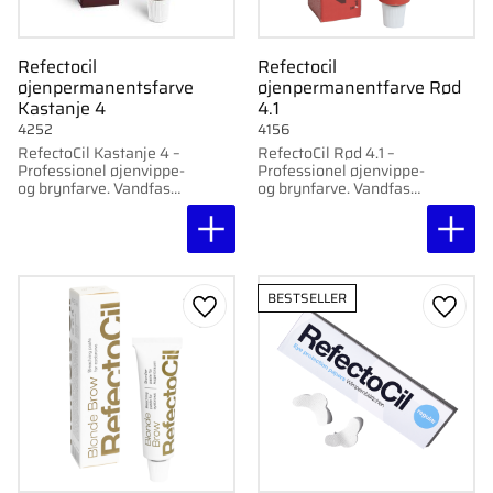
Refectocil
Refectocil
øjenpermanentsfarve
øjenpermanentfarve Rød
Kastanje 4
4.1
4252
4156
RefectoCil Kastanje 4 –
RefectoCil Rød 4.1 –
Professionel øjenvippe-
Professionel øjenvippe-
og brynfarve. Vandfast,
og brynfarve. Vandfast,
klæbefri og
klæbefri og
langtidsholdbar farve,
langtidsholdbar farve,
der holder i op til seks
der holder i op til seks
uger.
uger.
BESTSELLER
Gem som favorit
Gem s