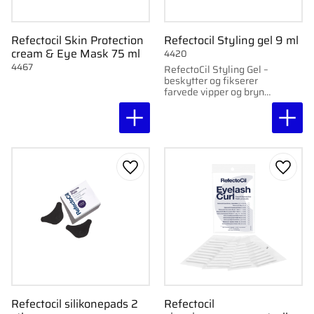
Refectocil Skin Protection
Refectocil Styling gel 9 ml
cream & Eye Mask 75 ml
4420
4467
RefectoCil Styling Gel –
beskytter og fikserer
farvede vipper og bryn,
giver glans og fugt.
Gem som favorit
Gem s
Refectocil silikonepads 2
Refectocil