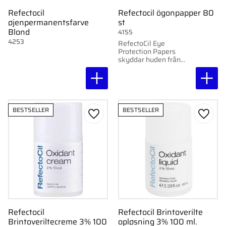
Refectocil
Refectocil ögonpapper 80
øjenpermanentsfarve
st
Blond
4155
4253
RefectoCil Eye
Protection Papers
skyddar huden från
oönskade färgfläckar
vid fransfärgning.
BESTSELLER
BESTSELLER
Gem som favorit
Gem s
Refectocil
Refectocil Brintoverilte
Brintoveriltecreme 3% 100
opløsning 3% 100 ml.