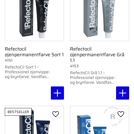
Refectocil
Refectocil
øjenpermanentfarve Sort 1
øjenpermanentfarve Grå
1.1
4151
4153
RefectoCil Sort 1 –
Professionel øjenvippe-
RefectoCil Grå 1.1 –
og brynfarve. Vandfast,
Professionel øjenvippe-
ikke-klistrende og
og brynfarve. Vandfast,
langtidsholdbar farve,
klæbefri og
der holder op til seks
langtidsholdbar farve,
uger.
der holder op til seks
uger.
BESTSELLER
Gem som favorit
Gem s