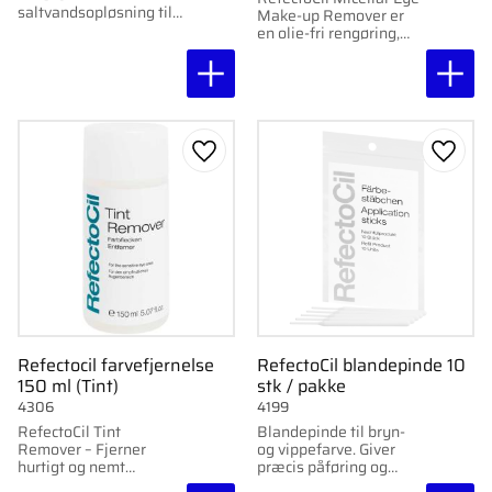
saltvandsopløsning til
Make-up Remover er
skånsom rengøring af
en olie-fri rengøring,
øjne og hud før og efter
som effektivt fjerner
behandling.
øjenmakeup uden
gnubning, samtidig
med at den styrker
vipperne
Gem som favorit
Gem s
Refectocil farvefjernelse
RefectoCil blandepinde 10
150 ml (Tint)
stk / pakke
4306
4199
RefectoCil Tint
Blandepinde til bryn-
Remover – Fjerner
og vippefarve. Giver
hurtigt og nemt
præcis påføring og
farvepletter på huden
ensartet blanding. 10