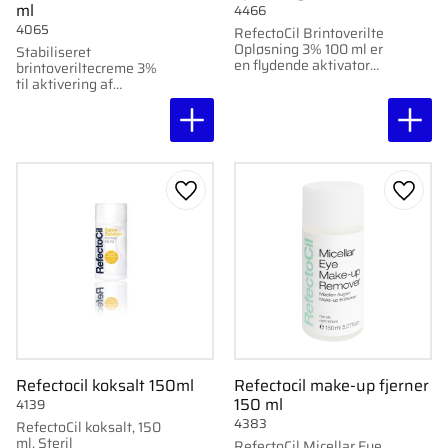
ml
4466
4065
RefectoCil Brintoverilte
Opløsning 3% 100 ml er
Stabiliseret
en flydende aktivator
brintoveriltecreme 3%
for ensartede og
til aktivering af
langvarige resultater
RefectoCil vippe- og
ved farvning af
brynfärg. Nem påføring,
øjenbryn og øjenvipper.
langvarigt resultat.
Gem som favorit
Gem s
Refectocil koksalt 150ml
Refectocil make-up fjerner
150 ml
4139
4383
RefectoCil koksalt, 150
ml. Steril
RefectoCil Micellar Eye