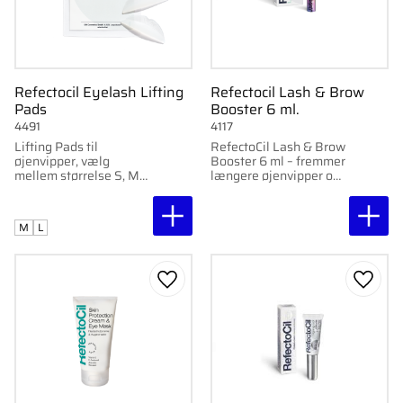
Refectocil Eyelash Lifting
Refectocil Lash & Brow
Pads
Booster 6 ml.
4491
4117
Lifting Pads til
RefectoCil Lash & Brow
øjenvipper, vælg
Booster 6 ml – fremmer
mellem størrelse S, M
længere øjenvipper og
eller L
fyldigere øjenbryn med
naturlige aktive
ingredienser.
M
L
Gem som favorit
Gem s