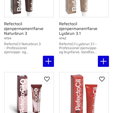
Refectocil
Refectocil
øjenpermamentfarve
øjenpermanentfarve
Naturbrun 3
Lysbrun 3.1
4154
4142
RefectoCil Naturbrun 3
RefectoCil Lysbrun 3.1 –
– Professionel
Professionel øjenvippe-
øjenvippe- og
og brynfarve. Vandfast,
brynføring. Vandfast,
klærefri og
klæbefri og langvarig
langtidsholdbar farve,
farve, der holder i op til
som holder op til seks
seks uger.
uger.
Gem som favorit
Gem s