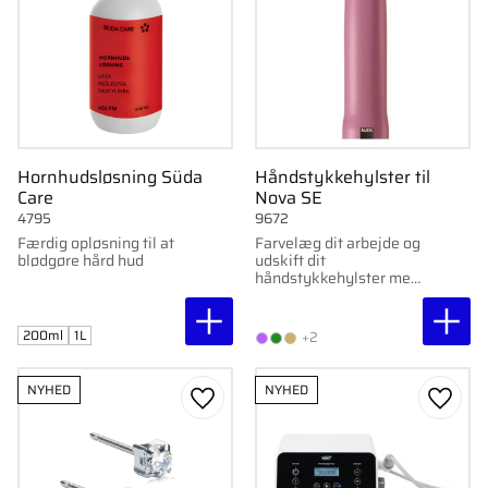
Hornhudsløsning Süda
Håndstykkehylster til
Care
Nova SE
4795
9672
Færdig opløsning til at
Farvelæg dit arbejde og
blødgøre hård hud
udskift dit
håndstykkehylster med
din personlige favorit.
200ml
1L
+2
NYHED
NYHED
Gem som favorit
Gem s