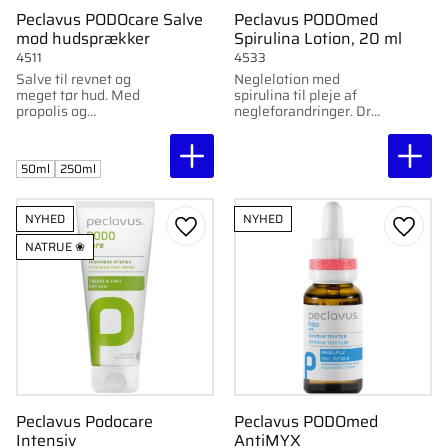
Peclavus PODOcare Salve
Peclavus PODOmed
mod hudsprækker
Spirulina Lotion, 20 ml
4511
4533
Salve til revnet og
Neglelotion med
meget tør hud. Med
spirulina til pleje af
propolis og
negleforandringer. Drøj
karnaubavoks. Blødgør
formel, der understøtter
og understøtter hudens
neglemiljøet og bruges
elasticitet. NATRUE-
forebyggende mod
50ml
250ml
certificeret. 50 eller
negleproblemer.
250 ml.
NYHED
NYHED
Gem som favorit
Gem s
NATRUE ❀
Peclavus Podocare
Peclavus PODOmed
Intensiv
AntiMYX