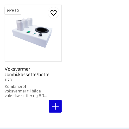
NYHED
Gem som favorit
Voksvarmer
combi.kassette/bøtte
1173
Kombineret
voksvarmer til både
voks-kassetter og 800
ml dåse. To håndtag,
separat
temperaturkontrol.