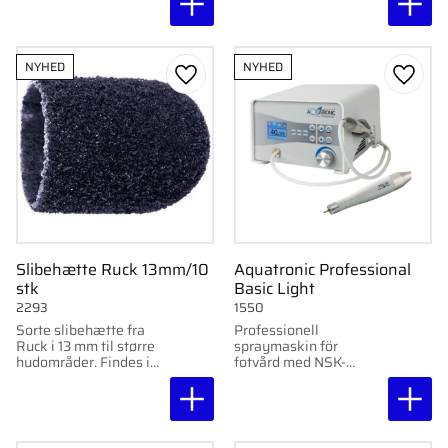
Findes i grov og
supergrov. 10 stk.
NYHED
NYHED
Gem som favorit
Gem s
Slibehætte Ruck 13mm/10
Aquatronic Professional
stk
Basic Light
2293
1550
Sorte slibehætte fra
Professionell
Ruck i 13 mm til større
spraymaskin för
hudområder. Findes i
fotvård med NSK-
grov og supergrov til
handstycke, LED-
effektiv fjernelse af
belysning och justerbar
hård hud. 10 stk.
hastighet 8 000–40
000 rpm.