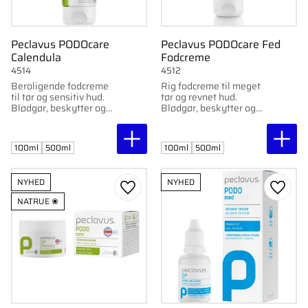
Peclavus PODOcare
Peclavus PODOcare Fed
Calendula
Fodcreme
4514
4512
Beroligende fodcreme
Rig fodcreme til meget
til tør og sensitiv hud.
tør og revnet hud.
Blødgør, beskytter og
Blødgør, beskytter og
passer til irriteret hud.
gør huden smidigere.
NATRUE-certificeret og
Med bivoks, mentol og
vegansk.
kamfer. NATRUE-
100ml
500ml
100ml
500ml
certificeret.
NYHED
NYHED
Gem som favorit
Gem s
NATRUE ❀