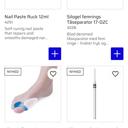
Nail Paste Ruck 12ml
Silogel femrings
Tåseparator 17-02C
4251
3228
Self-curing nail paste
that repairs and
Blød deramed
smooths damaged nails
tåseparator med fem
and pads. Neutral color.
ringe – lindrer tryk og
holder tæerne på plads.
Sælges i par.
NYHED
NYHED
Gem som favorit
Gem s