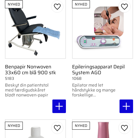
NYHED
NYHED
Gem som favorit
Gem s
Benpapir Nonwoven
Epileringsapparat Depil
33x60 cm blå 900 stk
System AGO
5183
1068
Beskyt din patientstol
Epilator med let
med færdigudskåret
håndstykke og mange
blødt nonwoven-papir
forskellige
justeringsmuligheder.
NYHED
NYHED
Gem som favorit
Gem s