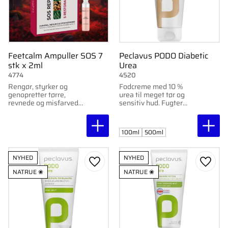
Feetcalm Ampuller SOS 7
Peclavus PODO Diabetic
stk x 2ml
Urea
4774
4520
Rengør, styrker og
Fodcreme med 10 %
genopretter tørre,
urea til meget tør og
revnede og misfarvede
sensitiv hud. Fugter
negle med plejende
intensivt og blødgør
olier.
hård hud. Tilpasset
diabetisk hud.
100ml
500ml
NYHED
NYHED
Gem som favorit
Gem s
NATRUE ❀
NATRUE ❀