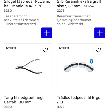
Silogel tåspreder PLUS m.
Slib Keramik ekstra groft
hallux valgus 42-52C
skær, 1,2 mm CM124
3230
2276
Tåseparator og
Keramisk fræser med
beskyttelse i deramed
1,2 mm cylinderformet
– lindrer smerter ved
spids. Slidstærkt
hallux valgus og
slibemiddel til
hjælper med at rette
præcisionsarbejde i
storetåen op. Sælges
trange rum, perfekt til
enkeltvis.
fodpleje.
NYHED
NYHED
Gem som favorit
Gem s
Tang til nedgroet negl
Trådløs fodpedal til Ergo
Gertab 100 mm
2.0
2320
9272