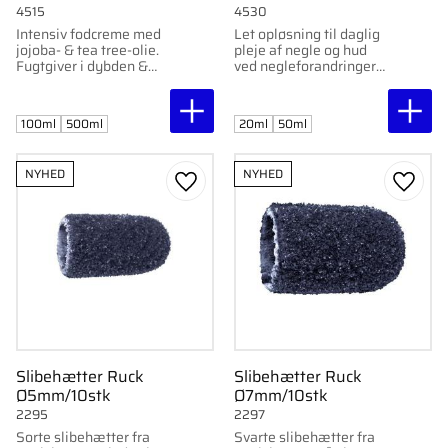
4515
4530
Intensiv fodcreme med
Let opløsning til daglig
jojoba- & tea tree-olie.
pleje af negle og hud
Fugtgiver i dybden &
ved negleforandringer.
passer til tør, belastet
Bidrager til et
hud.
afbalanceret
Hurtigabsorberende
neglemiljø. Fås som
100ml
500ml
20ml
50ml
uden fedtet
pipette og spray.
fornemmelse. NATRUE-
certificeret.
NYHED
NYHED
Gem som favorit
Gem s
Slibehætter Ruck
Slibehætter Ruck
Ø5mm/10stk
Ø7mm/10stk
2295
2297
Sorte slibehætter fra
Svarte slibehætter fra