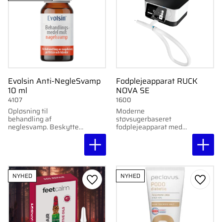
Evolsin Anti-NegleSvamp
Fodplejeapparat RUCK
10 ml
NOVA SE
4107
1600
Opløsning til
Moderne
behandling af
støvsugerbaseret
neglesvamp. Beskytter,
fodplejeapparat med
plejer og styrker
meget lavt støjniveau,
neglen. 20 ml.
touchskærm og mange
smarte funktioner.
NYHED
NYHED
Gem som favorit
Gem s