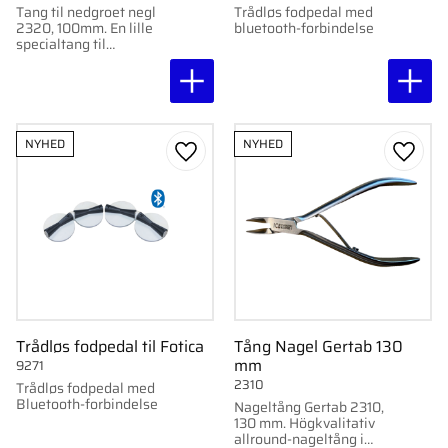
Tang til nedgroet negl
Trådløs fodpedal med
2320, 100mm. En lille
bluetooth-forbindelse
specialtang til
nedgroede negle med
præcisionsslebet
klinger og ergonomisk
design.
NYHED
NYHED
Gem som favorit
Gem s
Trådløs fodpedal til Fotica
Tång Nagel Gertab 130
mm
9271
2310
Trådløs fodpedal med
Bluetooth-forbindelse
Nageltång Gertab 2310,
130 mm. Högkvalitativ
allround-nageltång i