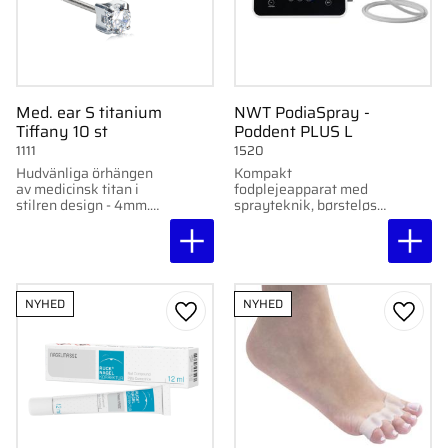
Med. ear S titanium
NWT PodiaSpray -
Tiffany 10 st
Poddent PLUS L
1111
1520
Hudvänliga örhängen
Kompakt
av medicinsk titan i
fodplejeapparat med
stilren design - 4mm.
sprayteknik, børsteløs
10par per förpackning.
mikromotor og Poddent
PLUS L-håndstykke.
Støjsvag, bærbar og
udviklet til professionel
fodpleje.
NYHED
NYHED
Gem som favorit
Gem s