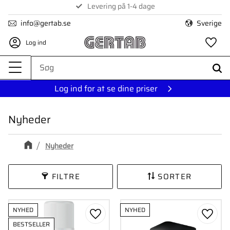
Levering på 1-4 dage
Menu
info@gertab.se
Sverige
Log ind
Fa
Log ind for at se dine priser
Nyheder
Nyheder
FILTRE
SORTER
NYHED
NYHED
Gem som favorit
Gem s
BESTSELLER