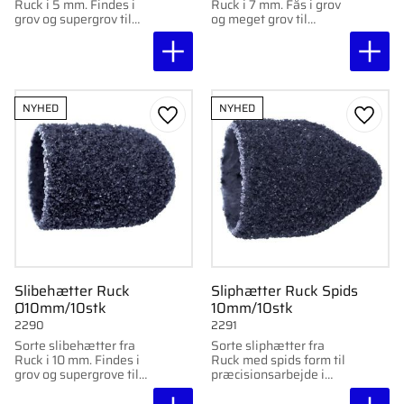
Ruck i 5 mm. Findes i
Ruck i 7 mm. Fås i grov
grov og supergrov til
og meget grov til
effektiv fjernelse af
effektiv slibning af hård
hård hud. 10 stk.
hud. 10 stk.
NYHED
NYHED
Gem som favorit
Gem s
Slibehætter Ruck
Sliphætter Ruck Spids
Ø10mm/10stk
10mm/10stk
2290
2291
Sorte slibehætter fra
Sorte sliphætter fra
Ruck i 10 mm. Findes i
Ruck med spids form til
grov og supergrove til
præcisionsarbejde i
effektiv fjernelse af
smalle og vanskeligt
ligtorne. 10 stk.
tilgængelige områder.