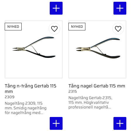
rostfritt stål, populär
modell bland
professionella
användare.
NYHED
NYHED
Gem som favorit
Gem s
Tång n-trång Gertab 115
Tång nagel Gertab 115 mm
mm
2315
2309
Nageltång Gertab 2315,
115 mm. Högkvalitativ
Nageltång 2309, 115
professionell nageltång
mm. Smidig nageltång
i rostfritt stål med
för nageltrång med
precisionsslipade blad.
precisionsslipade blad
och ergonomiskt grepp.