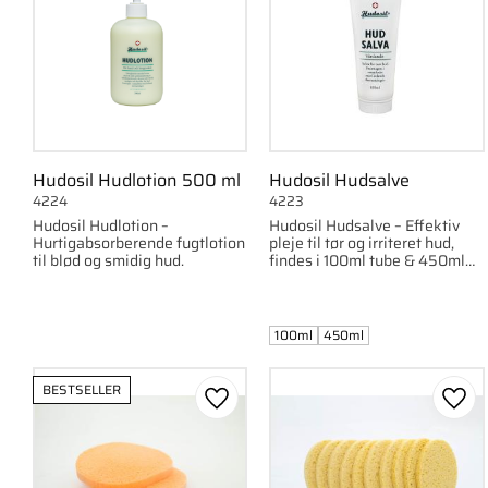
Hudosil Hudlotion 500 ml
Hudosil Hudsalve
4224
4223
Hudosil Hudlotion –
Hudosil Hudsalve – Effektiv
Hurtigabsorberende fugtlotion
pleje til tør og irriteret hud,
til blød og smidig hud.
findes i 100ml tube & 450ml
krukke
100ml
450ml
BESTSELLER
Gem som favorit
Gem 