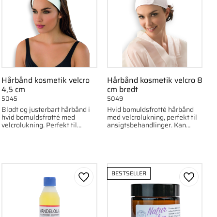
Hårbånd kosmetik velcro
Hårbånd kosmetik velcro 8
4,5 cm
cm bredt
5045
5049
Blødt og justerbart hårbånd i
Hvid bomuldsfrotté hårbånd
hvid bomuldsfrotté med
med velcrolukning, perfekt til
velcrolukning. Perfekt til
ansigtsbehandlinger. Kan
ansigtsbehandlinger.
vaskes ved 30 grader og er
behagelig at bruge.
BESTSELLER
om favorit
Gem som favorit
Gem som