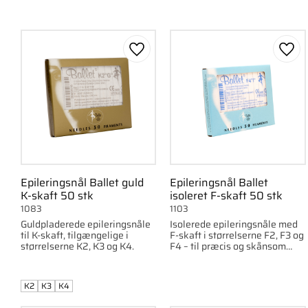
Gem som favorit
Gem 
Epileringsnål Ballet guld
Epileringsnål Ballet
K-skaft 50 stk
isoleret F-skaft 50 stk
1083
1103
Guldpladerede epileringsnåle
Isolerede epileringsnåle med
til K-skaft, tilgængelige i
F-skaft i størrelserne F2, F3 og
størrelserne K2, K3 og K4.
F4 – til præcis og skånsom
epilering.
K2
K3
K4