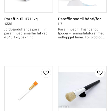
Paraffin til 1171 1kg
Paraffinbad til hånd/fod
4228
1171
Jordbærduftende paraffin til
Paraffinbad til hænder og
paraffinbad, smelter let ved
fødder – termostatstyret med
45 °C. 1 kg/pakning.
indbygget timer. For blød og
behagelig hud.
som favorit
Gem som favorit
Gem s