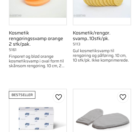
Kosmetik
Kosmetik/rengør.
rengøringssvamp orange
svamp..10stk/pk.
2 stk/pak.
5113
5161
Gul kosmetiksvamp til
rengøring og påføring. 10 cm,
Finporet og blød orange
10 stk/pk. Ikke komprimerede.
kosmetiksvamp i oval form til
skånsom rengøring. 10 cm, 2
stk/pak.
BESTSELLER
Gem som favorit
Gem 