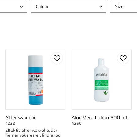
Colour
Size
Grøn
3
5L
2
Sølv
1
1L
2
Green Oil (1K145)
1
500ml
Dark Orange (1K146)
1
450ml
Vis flere
Vis flere
som favorit
Gem som favorit
Gem s
After wax olie
Aloe Vera Lotion 500 ml.
4232
4250
Effektiv after wax-olie, der
fjerner voksrester, lindrer og