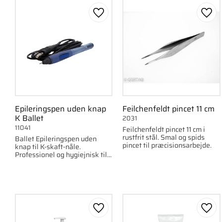
Gem som favorit
Gem 
Epileringspen uden knap
Feilchenfeldt pincet 11 cm
K Ballet
2031
11041
Feilchenfeldt pincet 11 cm i
rustfrit stål. Smal og spids
Ballet Epileringspen uden
pincet til præcisionsarbejde.
knap til K-skaft-nåle.
Professionel og hygiejnisk til
epilering med kompatible
epilatorer.
Gem som favorit
Gem 