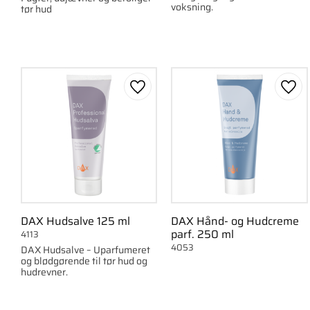
voksning.
tør hud
Gem som favorit
Gem 
DAX Hudsalve 125 ml
DAX Hånd- og Hudcreme
parf. 250 ml
4113
4053
DAX Hudsalve – Uparfumeret
og blødgørende til tør hud og
hudrevner.