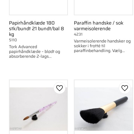
Papirhåndklæde 180
Paraffin handske / sok
stk/bundt 21 bundt/bal 8
varmeisolerende
kg
4231
5110
Varmeisolerende handsker og
sokker i frotté til
Tork Advanced
paraffinbehandling. Vælg
papirhåndklæde – blødt og
model: handske eller sok.
absorberende 2-lags
håndtørrepapir. 180 ark pr.
bundt.
Gem som favorit
Gem 