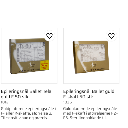
om favorit
Gem som favorit
Gem som
Epileringsnål Ballet Tela
Epileringsnål Ballet guld
guld F 50 stk
F-skaft 50 stk
1012
1036
Guldplaterede epileringsnåle i
Guldpladerede epileringsnåle
F- eller K-skafte, størrelse 3.
med F-skaft i størrelserne F2–
Til sensitiv hud og præcis
F5. Sterilindpakkede til
epilering. 50-pack.
professionel elektrolyse.