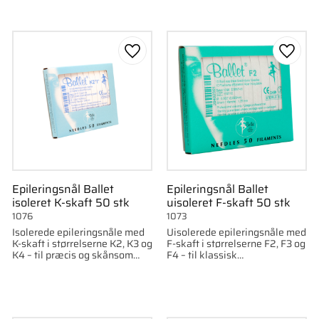
som favorit
Gem som favorit
Gem s
Epileringsnål Ballet
Epileringsnål Ballet
isoleret K-skaft 50 stk
uisoleret F-skaft 50 stk
1076
1073
Isolerede epileringsnåle med
Uisolerede epileringsnåle med
K-skaft i størrelserne K2, K3 og
F-skaft i størrelserne F2, F3 og
K4 – til præcis og skånsom
F4 – til klassisk
epilering.
elektrolysebehandling.