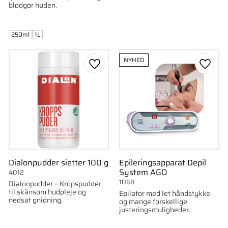
blødgør huden.
250ml
1L
NYHED
som favorit
Gem som favorit
Gem s
Dialonpudder sietter 100 g
Epileringsapparat Depil
System AGO
4012
1068
Dialonpudder – Kropspudder
til skånsom hudpleje og
Epilator med let håndstykke
nedsat gnidning.
og mange forskellige
justeringsmuligheder.