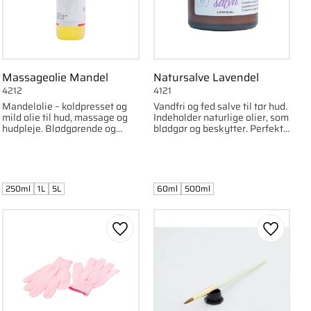
Massageolie Mandel
Natursalve Lavendel
4212
4121
Mandelolie – koldpresset og
Vandfri og fed salve til tør hud.
mild olie til hud, massage og
Indeholder naturlige olier, som
hudpleje. Blødgørende og
blødgør og beskytter. Perfekt
egnet til alle hudtyper.
til tørre hænder, fødder og
tørre læber.
250ml
1L
5L
60ml
500ml
om favorit
Gem som favorit
Gem som