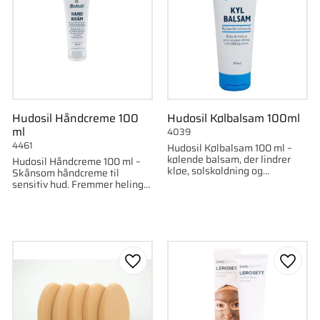
Hudosil Håndcreme 100
Hudosil Kølbalsam 100ml
ml
4039
4461
Hudosil Kølbalsam 100 ml –
kølende balsam, der lindrer
Hudosil Håndcreme 100 ml –
kløe, solskoldning og
Skånsom håndcreme til
insektstik.
sensitiv hud. Fremmer heling
og beskytter mod snavs og
vand.
som favorit
Gem som favorit
Gem s