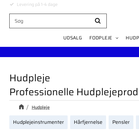
Levering på 1-4 dage
UDSALG
FODPLEJE
HUDP
Hudpleje
Professionelle Hudplejeprodu
Hudpleje
Hudplejeinstrumenter
Hårfjernelse
Pensler