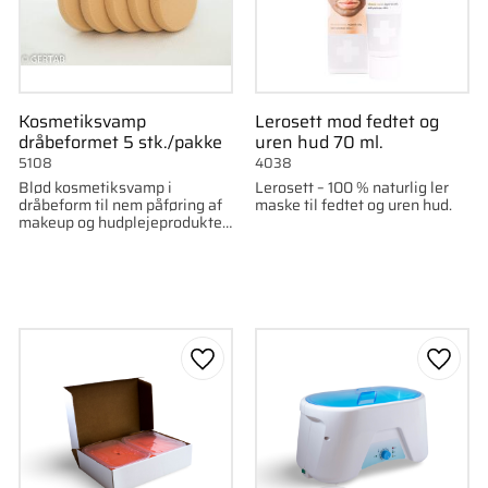
Kosmetiksvamp
Lerosett mod fedtet og
dråbeformet 5 stk./pakke
uren hud 70 ml.
5108
4038
Blød kosmetiksvamp i
Lerosett – 100 % naturlig ler
dråbeform til nem påføring af
maske til fedtet og uren hud.
makeup og hudplejeprodukter.
5 stk./pakke.
som favorit
Gem som favorit
Gem s