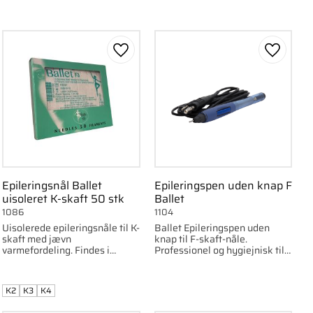
om favorit
Gem som favorit
Gem som
Epileringsnål Ballet
Epileringspen uden knap F
uisoleret K-skaft 50 stk
Ballet
1086
1104
Uisolerede epileringsnåle til K-
Ballet Epileringspen uden
skaft med jævn
knap til F-skaft-nåle.
varmefordeling. Findes i
Professionel og hygiejnisk til
størrelserne K2, K3 og K4.
epilering med kompatible
epilatorer.
K2
K3
K4