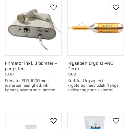
som favorit
Gem som favorit
Gem s
Frimator inkl. 3 børster +
Frysepen CryoIQ PRO
pimpsten
Derm
1030
1509
Frimator ECO-1000 med
Kraftfuld frysepen til
justerbar hastighed. Inkl.
kryoterapi med udskiftelige
børster, svamp og slibesten.
spidser og præcis kontrol —
ideel til klinisk brug.
som favorit
Gem som favorit
Gem s