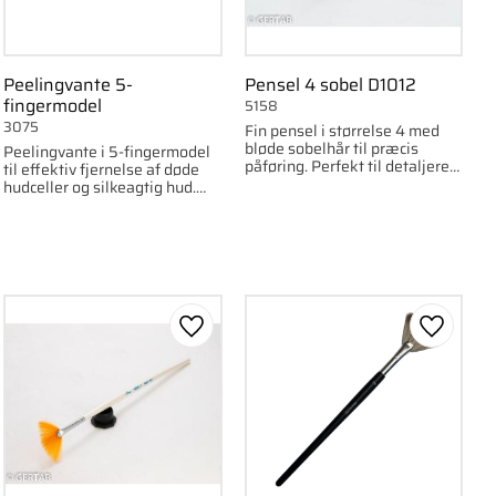
Peelingvante 5-
Pensel 4 sobel D1012
fingermodel
5158
3075
Fin pensel i størrelse 4 med
bløde sobelhår til præcis
Peelingvante i 5-fingermodel
påføring. Perfekt til detaljeret
til effektiv fjernelse af døde
arbejde.
hudceller og silkeagtig hud.
Findes i flere farver.
om favorit
Gem som favorit
Gem som