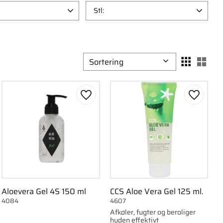
Stl:
F3
4
F2
3
3
F4
3
Vælg sorteringsmetode
Vælg
1
K3
2
Vis flere
om favorit
Gem som favorit
Gem som
Aloevera Gel 4S 150 ml
CCS Aloe Vera Gel 125 ml.
4084
4607
Afkøler, fugter og beroliger
huden effektivt