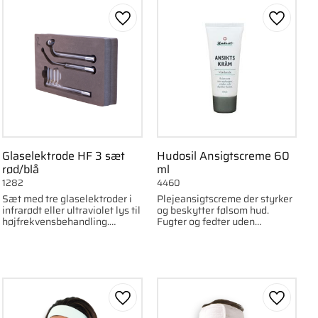
om favorit
Gem som favorit
Gem som
Glaselektrode HF 3 sæt
Hudosil Ansigtscreme 60
rød/blå
ml
1282
4460
Sæt med tre glaselektroder i
Plejeansigtscreme der styrker
infrarødt eller ultraviolet lys til
og beskytter følsom hud.
højfrekvensbehandling.
Fugter og fedter uden
Indeholder kam-, stav- og
parfume, paraffin eller
svampeform. Diameter 11 mm.
vaseline.
om favorit
Gem som favorit
Gem som