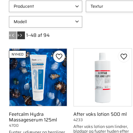
Producent
Textur
Ballet
2
Fet creme
6
Modell
CCS
1
Gel
2
Vanter
1
Feetcalm
1
Lätt creme
5
«
»
1–
48
af
94
Sok
1
Gertab
3
Rub
1
Vis flere
NYHED
Gem som favorit
Gem 
Feetcalm Hydra
After voks lotion 500 ml
Massageserum 125ml
4233
4700
After voks lotion som lindrer,
blødgør og fugter huden efter
Fugter, udjævner og beroliger