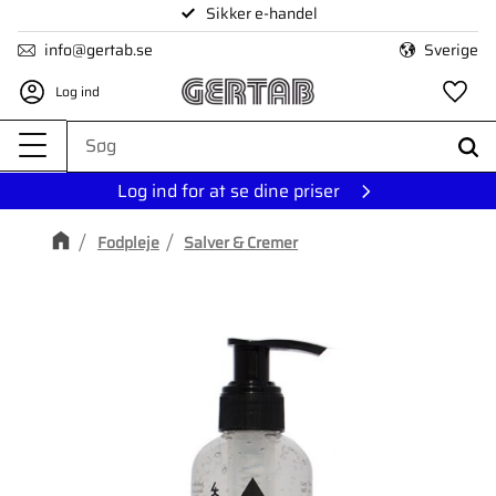
Sikker e-handel
Menu
info@gertab.se
Sverige
Log ind
Fa
Log ind for at se dine priser
Fodpleje
Salver & Cremer