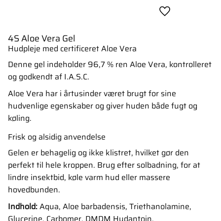
Gem som favori
4S Aloe Vera Gel
Hudpleje med certificeret Aloe Vera
Denne gel indeholder 96,7 % ren Aloe Vera, kontrolleret
og godkendt af I.A.S.C.
Aloe Vera har i årtusinder været brugt for sine
hudvenlige egenskaber og giver huden både fugt og
køling.
Frisk og alsidig anvendelse
Gelen er behagelig og ikke klistret, hvilket gør den
perfekt til hele kroppen. Brug efter solbadning, for at
lindre insektbid, køle varm hud eller massere
hovedbunden.
Indhold:
Aqua, Aloe barbadensis, Triethanolamine,
Glycerine, Carbomer, DMDM Hydantoin.