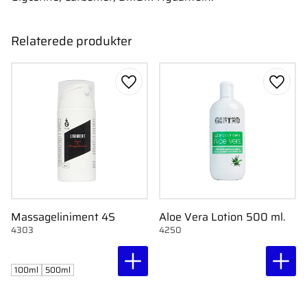
Relaterede produkter
Gem som favorit
Gem s
Massageliniment 4S
Aloe Vera Lotion 500 ml.
4303
4250
100ml
500ml