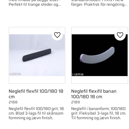
Perfekt til trange steder og
färger. Praktisk för rengöring
detaljearbejde.
av naglar och hud.
Gem som favorit
Gem 
Neglefil flexfil 100/180 18
Neglefil flexifil banan
cm
100/180 18 cm
2188
2189
Neglefil flexfil 100/180 grit, 18
Neglefil i bananform, 100/180
cm. Blød 3-lags fil til skånsom
grit. Fleksibel 3-lags fil, 18 cm.
formning og jævn finish.
Til formning og jævn finish.