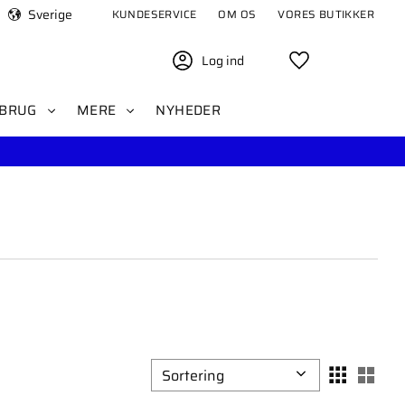
Sverige
KUNDESERVICE
OM OS
VORES BUTIKKER
Log ind
Favoritter
BRUG
MERE
NYHEDER
Vælg sorteringsmetode
Vælg