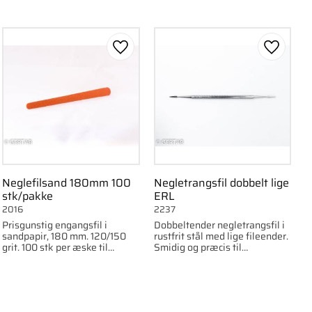
om favorit
Gem som favorit
Gem som
Neglefilsand 180mm 100
Negletrangsfil dobbelt lige
stk/pakke
ERL
2016
2237
Prisgunstig engangsfil i
Dobbeltender negletrangsfil i
sandpapir, 180 mm. 120/150
rustfrit stål med lige fileender.
grit. 100 stk per æske til
Smidig og præcis til
klinikbrug.
professionel brug.