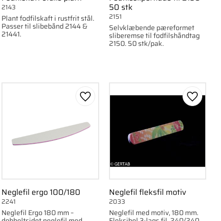
50 stk
2143
2151
Plant fodfilskaft i rustfrit stål.
Passer til slibebånd 2144 &
Selvklæbende pæreformet
21441.
sliberemse til fodfilshåndtag
2150. 50 stk/pak.
om favorit
Gem som favorit
Gem som
Neglefil ergo 100/180
Neglefil fleksfil motiv
2241
2033
Neglefil Ergo 180 mm –
Neglefil med motiv, 180 mm.
dobbeltsidet neglefil med
Fleksibel 3-lags fil, 240/240