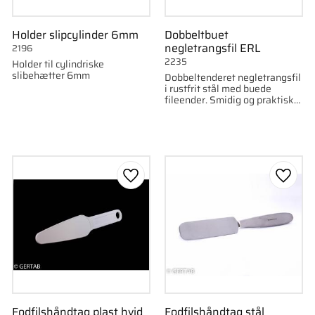
Holder slipcylinder 6mm
Dobbeltbuet
negletrangsfil ERL
2196
2235
Holder til cylindriske
slibehætter 6mm
Dobbeltenderet negletrangsfil
i rustfrit stål med buede
fileender. Smidig og praktisk
til professionel brug.
som favorit
Gem som favorit
Gem s
Fodfilshåndtag plast hvid
Fodfilshåndtag stål