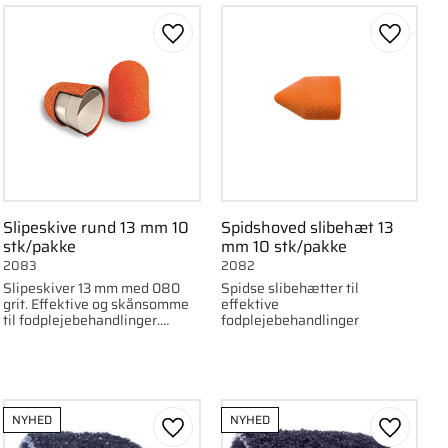
om favorit
Gem som favorit
Gem som
Slipeskive rund 13 mm 10
Spidshoved slibehæt 13
stk/pakke
mm 10 stk/pakke
2083
2082
Slipeskiver 13 mm med 080
Spidse slibehætter til
grit. Effektive og skånsomme
effektive
til fodplejebehandlinger.
fodplejebehandlinger
Leveres i 10-pack.
NYHED
NYHED
om favorit
Gem som favorit
Gem som