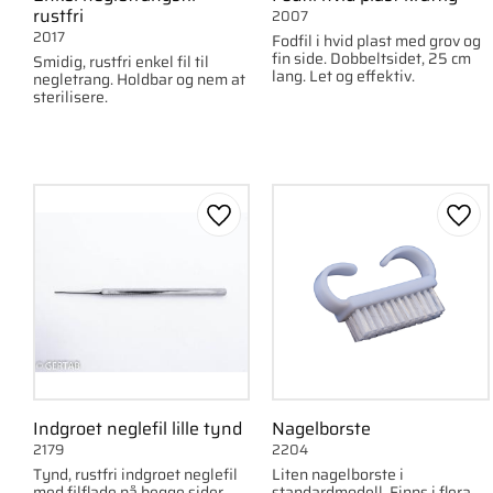
rustfri
2007
2017
Fodfil i hvid plast med grov og
fin side. Dobbeltsidet, 25 cm
Smidig, rustfri enkel fil til
lang. Let og effektiv.
negletrang. Holdbar og nem at
sterilisere.
Gem som favorit
Gem 
Indgroet neglefil lille tynd
Nagelborste
2179
2204
Tynd, rustfri indgroet neglefil
Liten nagelborste i
med filflade på begge sider.
standardmodell. Finns i flera