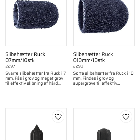
Slibehætter Ruck
Slibehætter Ruck
Ø7mm/10stk
Ø10mm/10stk
2297
2290
Svarte slibehætter fra Ruck i 7
Sorte slibehætter fra Ruck i 10
mm. Fås i grov og meget grov
mm. Findes i grov og
til effektiv slibning af hård
supergrove til effektiv
hud. 10 stk.
fjernelse af ligtorne. 10 stk.
som favorit
Gem som favorit
Gem s