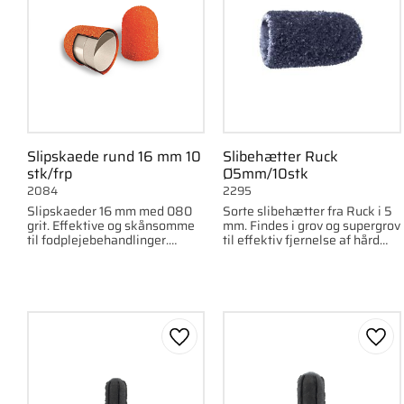
Slipskaede rund 16 mm 10
Slibehætter Ruck
stk/frp
Ø5mm/10stk
2084
2295
Slipskaeder 16 mm med 080
Sorte slibehætter fra Ruck i 5
grit. Effektive og skånsomme
mm. Findes i grov og supergrov
til fodplejebehandlinger.
til effektiv fjernelse af hård
Leveres i 10-pak.
hud. 10 stk.
Gem som favorit
Gem 