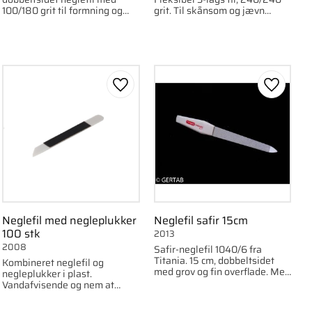
100/180 grit til formning og
grit. Til skånsom og jævn
udjævning.
formning.
om favorit
Gem som favorit
Gem som
Neglefil med negleplukker
Neglefil safir 15cm
100 stk
2013
2008
Safir-neglefil 1040/6 fra
Titania. 15 cm, dobbeltsidet
Kombineret neglefil og
med grov og fin overflade. Med
negleplukker i plast.
integreret neglebåndsskubber.
Vandafvisende og nem at
rengøre. 100 stk per pakke.