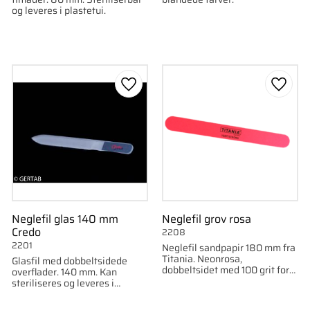
og leveres i plastetui.
som favorit
Gem som favorit
Gem s
Neglefil glas 140 mm
Neglefil grov rosa
Credo
2208
2201
Neglefil sandpapir 180 mm fra
Titania. Neonrosa,
Glasfil med dobbeltsidede
dobbeltsidet med 100 grit for
overflader. 140 mm. Kan
effektiv formning.
steriliseres og leveres i
plastikrør.