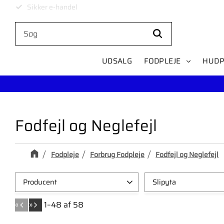
Levering på 1-4 dage
UDSALG
FODPLEJE
HUDP
Fodfejl og Neglefejl
Fodpleje
Forbrug Fodpleje
Fodfejl og Neglefejl
Producent
Slipyta
Credo Solingen
1
Grov
3
«
»
1–
48
af
58
RUCK
5
Supergrov
5