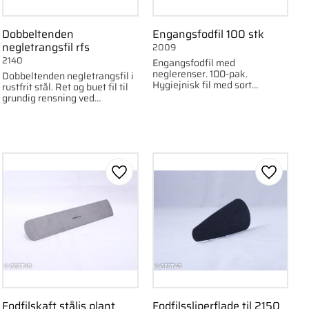
Dobbeltenden
Engangsfodfil 100 stk
negletrangsfil rfs
2009
2140
Engangsfodfil med
neglerenser. 100-pak.
Dobbeltenden negletrangsfil i
Hygiejnisk fil med sort
rustfrit stål. Ret og buet fil til
slibepapir, korn 240.
grundig rensning ved
negletrang.
om favorit
Gem som favorit
Gem som
Fodfilskaft stålis plant
Fodfilssliperflade til 2150