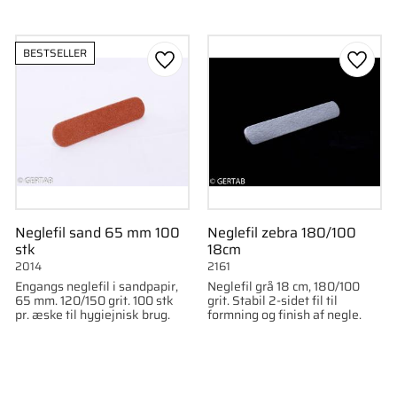
BESTSELLER
som favorit
Gem som favorit
Gem s
Neglefil sand 65 mm 100
Neglefil zebra 180/100
stk
18cm
2014
2161
Engangs neglefil i sandpapir,
Neglefil grå 18 cm, 180/100
65 mm. 120/150 grit. 100 stk
grit. Stabil 2-sidet fil til
pr. æske til hygiejnisk brug.
formning og finish af negle.