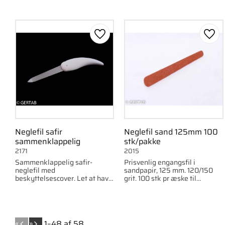
Gem som favorit
Gem 
Neglefil safir
Neglefil sand 125mm 100
sammenklappelig
stk/pakke
2171
2015
Sammenklappelig safir-
Prisvenlig engangsfil i
neglefil med
sandpapir, 125 mm. 120/150
beskyttelsescover. Let at have
grit. 100 stk pr æske til
med. Dobbelsidet til formning
klinikbrug.
og finish.
«
»
1–
48
af
58