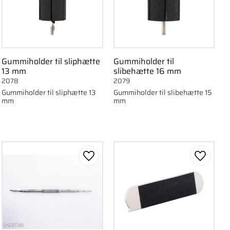
Gummiholder til sliphætte
Gummiholder til
13 mm
slibehætte 16 mm
2078
2079
Gummiholder til sliphætte 13
Gummiholder til slibehætte 15
mm
mm
om favorit
Gem som favorit
Gem som