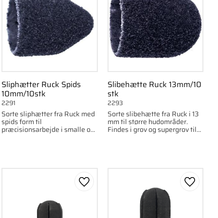
Sliphætter Ruck Spids
Slibehætte Ruck 13mm/10
10mm/10stk
stk
2291
2293
Sorte sliphætter fra Ruck med
Sorte slibehætte fra Ruck i 13
spids form til
mm til større hudområder.
præcisionsarbejde i smalle og
Findes i grov og supergrov til
vanskeligt tilgængelige
effektiv fjernelse af hård hud.
områder. Findes i grov og
10 stk.
supergrov. 10 stk.
om favorit
Gem som favorit
Gem som