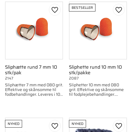
BESTSELLER
som favorit
Gem som favorit
Gem s
Sliphætte rund 7 mm 10
Sliphette rund 10 mm 10
stk/pak
stk/pakke
2147
2087
Sliphætter 7 mm med 080 grit.
Sliphetter 10 mm med 080
Effektive og skånsomme til
grit. Effektive og skånsomme
fodbehandlinger. Leveres i 10-
til fodplejebehandlinger.
pak.
Leveres i 10-pakning.
NYHED
NYHED
som favorit
Gem som favorit
Gem s