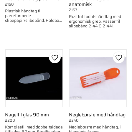
anatomisk
2150
2157
Plastisk håndtag til
pæreformede
Rustfrit fodfilshåndtag med
slibepapir/slibebånd. Holdbart
ergonomisk greb. Passer til
og let at rengøre.
slibebånd 2144 & 21441.
som favorit
Gem som favorit
Gem s
Nagelfil glas 90 mm
Neglebørste med håndtag
2200
2240
Kort glasfil med dobbeltsidede
Neglebørste med håndtag, i
filflader. 80 mm. Steriliserbar
blandede farver.