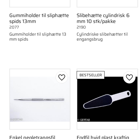
Gummiholder til sliphætte
Slibehætte cylindrisk 6
spids 13mm
mm 10 stk/pakke
2077
2190
Gummiholder til sliphætte 13
Cylindriske slibehætter til
mm spids
engangsbrug
BESTSELLER
Gem som favorit
Gem 
Enkel negletrangsfil
Fodfil hvid plast kraftig