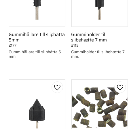
Gummihållare till sliphätta
Gummiholder til
5mm
slibehætte 7 mm
2177
2115
Gummihållare till sliphätta 5
Gummiholder til slibehætte 7
mm
mm.
Gem som favorit
Gem 