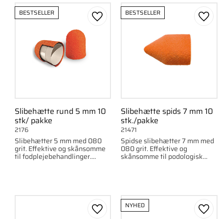
Fin
3
BESTSELLER
BESTSELLER
Gem som favorit
Gem 
Slibehætte rund 5 mm 10
Slibehætte spids 7 mm 10
stk/ pakke
stk./pakke
2176
21471
Slibehætter 5 mm med 080
Spidse slibehætter 7 mm med
grit. Effektive og skånsomme
080 grit. Effektive og
til fodplejebehandlinger.
skånsomme til podologisk
Leveres i 10-pack.
behandling og fodpleje.
Leveres i 10-pack.
NYHED
Gem som favorit
Gem 