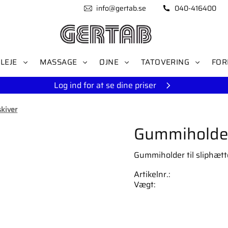
info@gertab.se
040-416400
LEJE
MASSAGE
ØJNE
TATOVERING
FOR
Log ind for at se dine priser
skiver
Gummiholder 
Gummiholder til sliphæt
Artikelnr.
Vægt