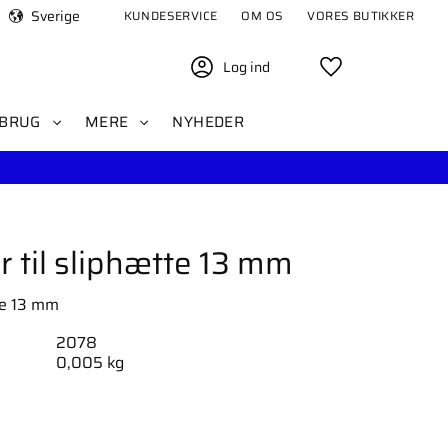
Sverige
KUNDESERVICE
OM OS
VORES BUTIKKER
Log ind
Favoritter
BRUG
MERE
NYHEDER
til sliphætte 13 mm
te 13 mm
2078
0,005 kg