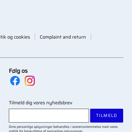
itik og cookies
Complaint and return
Følg os
Tilmeld dig vores nyhedsbrev
TILMELD
Dine personlige oplysninger behandles i overensstemmelse med vores
politik for beskyttelse af personlige oplysninger
.