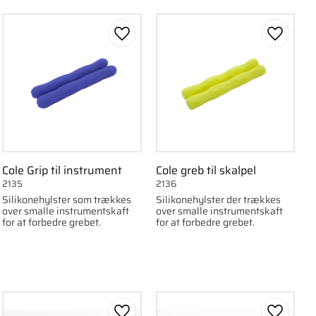
om favorit
Gem som favorit
Gem som
Cole Grip til instrument
Cole greb til skalpel
2135
2136
Silikonehylster som trækkes
Silikonehylster der trækkes
over smalle instrumentskaft
over smalle instrumentskaft
for at forbedre grebet.
for at forbedre grebet.