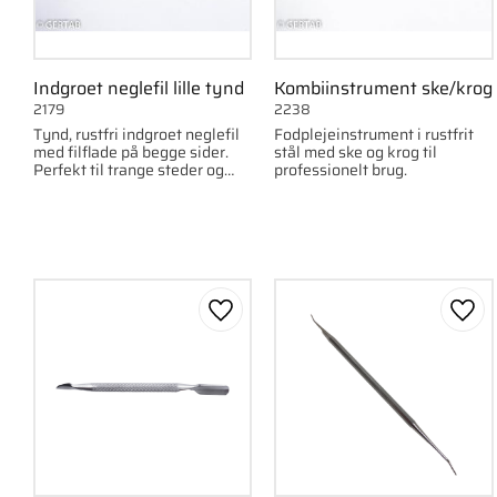
Indgroet neglefil lille tynd
Kombiinstrument ske/krog
2179
2238
Tynd, rustfri indgroet neglefil
Fodplejeinstrument i rustfrit
med filflade på begge sider.
stål med ske og krog til
Perfekt til trange steder og
professionelt brug.
detaljearbejde.
Gem som favorit
Gem 