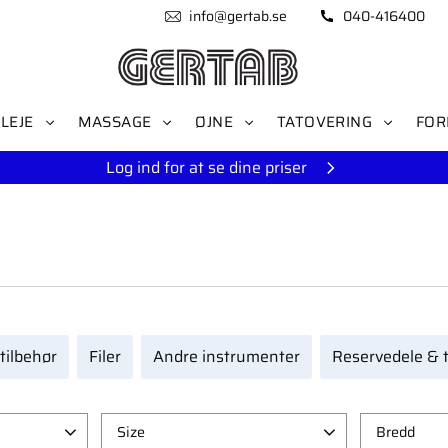
info@gertab.se
040-416400
LEJE
MASSAGE
ØJNE
TATOVERING
FOR
Log ind for at se dine priser
 tilbehør
Filer
Andre instrumenter
Reservedele & t
Size
Bredd