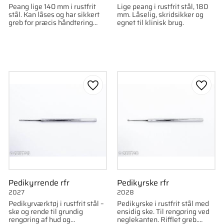
Peang lige 140 mm i rustfrit
Lige peang i rustfrit stål, 180
stål. Kan låses og har sikkert
mm. Låselig, skridsikker og
greb for præcis håndtering
egnet til klinisk brug.
under behandling.
som favorit
Gem som favorit
Gem s
Pedikyrrende rfr
Pedikyrske rfr
2027
2028
Pedikyrværktøj i rustfrit stål –
Pedikyrske i rustfrit stål med
ske og rende til grundig
ensidig ske. Til rengøring ved
rengøring af hud og
neglekanten. Rifflet greb.