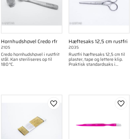
Hornhudshøvel Credo rfr
Hæftesaks 12,5 cm rustfri
2105
2035
Credo hornhudshøvel i rustfrit
Rustfri hæftesaks 12,5 cm til
stål. Kan steriliseres op til
plaster, tape og lettere klip.
180 °C.
Praktisk standardsaks i
mindre format.
om favorit
Gem som favorit
Gem som