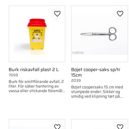
Gem som favorit
Gem 
Burk riskavfall plast 2 L
Bøjet cooper-saks sp/tr
15cm
7059
2039
Burk för smittförande avfall, 2
liter. För säker hantering av
Bøjet coopersaks 15 cm med
vassa eller stickande föremål i
stumpede ender. Sikker og
klinisk miljö.
smidig ved klipning tæt på
hud.