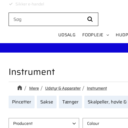
Levering på 1-4 dage
UDSALG
FODPLEJE
HUDP
Instrument
Mere
Udstyr & Apparater
Instrument
Pincetter
Sakse
Tænger
Skalpeller, høvle &
Producent
Colour