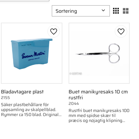
l
1
Vælg sorteringsmetode
Vælg
d
1
om favorit
Gem som favorit
Gem som
Bladavtagare plast
Buet manikyresaks 10 cm
rustfri
2155
2044
Säker plastbehållare för
uppsamling av skalpellblad.
Rustfri buet manikyresaks 100
Rymmer ca 150 blad. Original
mm med spidse skær til
Swann-Morton.
præcis og nøjagtig klipning
indenfor manicure og hudpleje.