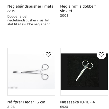
Neglebåndspusher i metal
Negleindfils dobbelt
vinklet
2239
2002
Dobbeltsidet
neglebåndspusher i rustfrit
stål til at skubbe neglebånd
tilbage og fjerne
overskydende hud.
Gem som favorit
Gem 
Nålfører Hegar 16 cm
Næsesaks 10-10-14
2106
6920