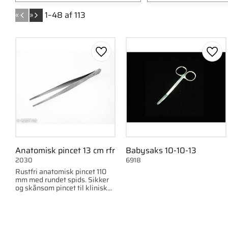
B-Braun
9
Grøn
2
«
»
1–
48
af
113
Credo Solingen
3
Sølv
1
Rubis
6
Green Oil (1K1
Dark Orange (
Gem som favorit
Gem 
Vis flere
Anatomisk pincet 13 cm rfr
Babysaks 10-10-13
2030
6918
Rustfri anatomisk pincet 110
mm med rundet spids. Sikker
og skånsom pincet til klinisk
og hygiejnisk arbejde.