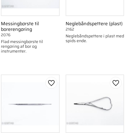
Messingbørste til
Neglebåndspettere (plast)
borerengøring
2162
2076
Neglebåndspettere i plast med
spids ende.
Flad messingbørste til
rengøring af bor og
instrumenter.
om favorit
Gem som favorit
Gem som