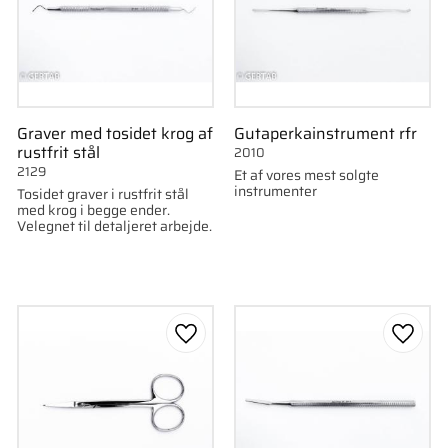
Graver med tosidet krog af
Gutaperkainstrument rfr
rustfrit stål
2010
2129
Et af vores mest solgte
instrumenter
Tosidet graver i rustfrit stål
med krog i begge ender.
Velegnet til detaljeret arbejde.
som favorit
Gem som favorit
Gem s