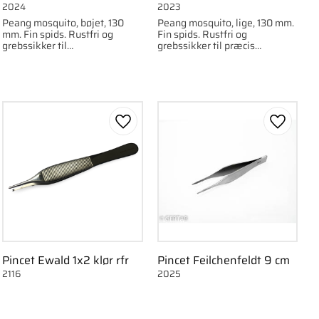
2024
2023
Peang mosquito, bøjet, 130
Peang mosquito, lige, 130 mm.
mm. Fin spids. Rustfri og
Fin spids. Rustfri og
grebssikker til
grebssikker til præcis
præcisionsarbejde.
håndtering.
om favorit
Gem som favorit
Gem som
Pincet Ewald 1x2 klør rfr
Pincet Feilchenfeldt 9 cm
2116
2025