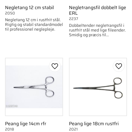
Negletang 12 cm stabil
Negletrangsfil dobbelt lige
ERL
2050
2237
Negletang 12 cm i rustfrit stål.
Rigtig og stabil standardmodel
Dobbeltender negletrangsfil i
til professionel neglepleje.
rustfrit stål med lige fileender.
Smidig og præcis til
professionel brug.
som favorit
Gem som favorit
Gem s
Peang lige 14cm rfr
Peang lige 18cm rustfri
2018
2021