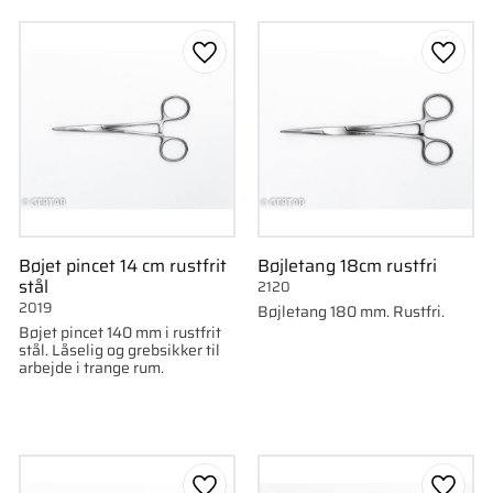
som favorit
Gem som favorit
Gem s
Bøjet pincet 14 cm rustfrit
Bøjletang 18cm rustfri
stål
2120
2019
Bøjletang 180 mm. Rustfri.
Bøjet pincet 140 mm i rustfrit
stål. Låselig og grebsikker til
arbejde i trange rum.