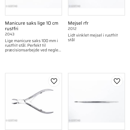
Manicure saks lige 10 cm
Mejsel rfr
rustfri
2012
2043
Lidt vinklet mejsel i rustfrit
stål
Lige manicure saks 100 mm i
rustfrit stål. Perfekt til
præcisionsarbejde ved negle-
og hudpleje.
som favorit
Gem som favorit
Gem s