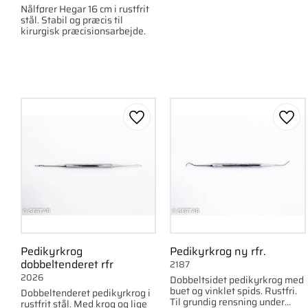
Nålfører Hegar 16 cm i rustfrit
stål. Stabil og præcis til
kirurgisk præcisionsarbejde.
Gem som favorit
Gem 
Pedikyrkrog
Pedikyrkrog ny rfr.
dobbeltenderet rfr
2187
2026
Dobbeltsidet pedikyrkrog med
buet og vinklet spids. Rustfri.
Dobbeltenderet pedikyrkrog i
Til grundig rensning under
rustfrit stål. Med krog og lige