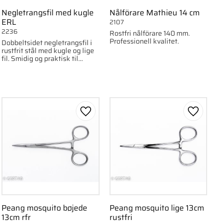
Negletrangsfil med kugle
Nålförare Mathieu 14 cm
ERL
2107
2236
Rostfri nålförare 140 mm.
Professionell kvalitet.
Dobbeltsidet negletrangsfil i
rustfrit stål med kugle og lige
fil. Smidig og praktisk til
alsidig brug.
om favorit
Gem som favorit
Gem som
Peang mosquito bøjede
Peang mosquito lige 13cm
13cm rfr
rustfri