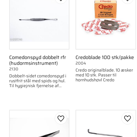
Gem som favorit
Gem 
Comedonspyd dobbelt rfr
Credoblade 100 stk/pakke
(hudormsinstrument)
2004
2130
Credo originalblade. 10 æsker
med 10 stk. Passer til
Dobbelt-sidet comedonspyd i
hornhudshøvl Credo
rustfrit stål med spids og hul.
Til hygiejnisk fjernelse af
hudorme.
Gem som favorit
Gem 