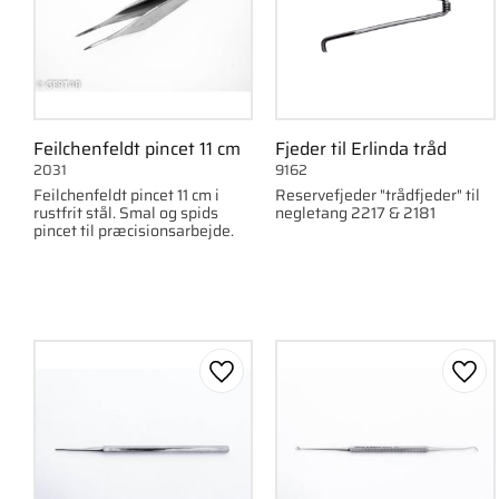
Feilchenfeldt pincet 11 cm
Fjeder til Erlinda tråd
2031
9162
Feilchenfeldt pincet 11 cm i
Reservefjeder "trådfjeder" til
rustfrit stål. Smal og spids
negletang 2217 & 2181
pincet til præcisionsarbejde.
Gem som favorit
Gem 