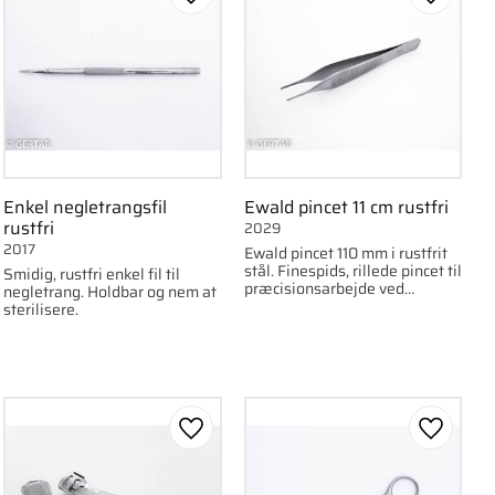
om favorit
Gem som favorit
Gem som
Enkel negletrangsfil
Ewald pincet 11 cm rustfri
rustfri
2029
2017
Ewald pincet 110 mm i rustfrit
stål. Finespids, rillede pincet til
Smidig, rustfri enkel fil til
præcisionsarbejde ved
negletrang. Holdbar og nem at
behandling eller plukning.
sterilisere.
om favorit
Gem som favorit
Gem som