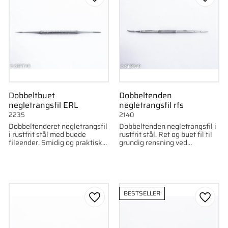
som favorit
Gem som favorit
Gem s
Dobbeltbuet
Dobbeltenden
negletrangsfil ERL
negletrangsfil rfs
2235
2140
Dobbeltenderet negletrangsfil
Dobbeltenden negletrangsfil i
i rustfrit stål med buede
rustfrit stål. Ret og buet fil til
fileender. Smidig og praktisk
grundig rensning ved
til professionel brug.
negletrang.
BESTSELLER
som favorit
Gem som favorit
Gem s