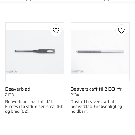
Lille
1
61 sma
Nr 1
1
62 bre
45)
1
Nr 2
1
1K146)
1
Nr 3
1
som favorit
Gem som favorit
Gem s
Vis flere
Beaverblad
Beaverskaft til 2133 rfr
2133
2134
Beaverblad i rustfrit stål.
Rustfrit beaverskaft til
Findes i to størrelser: smal (61)
beaverblad. Grebvenligt og
og bred (62).
holdbart.