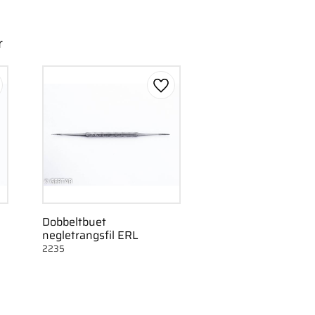
r
m som favorit
Gem som favorit
e
Dobbeltbuet
negletrangsfil ERL
2235