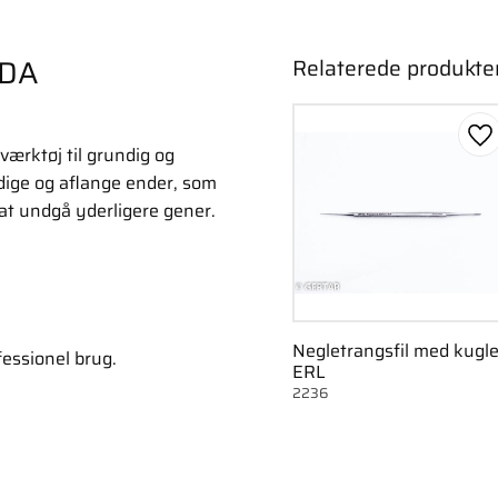
NDA
Relaterede produkte
Ge
 værktøj til grundig og
idige og aflange ender, som
 at undgå yderligere gener.
Negletrangsfil med kugl
fessionel brug.
ERL
2236