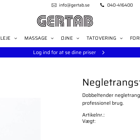
info@gertab.se
040-416400
LEJE
MASSAGE
ØJNE
TATOVERING
FOR
Log ind for at se dine priser
Negletrangsf
Dobbeltender negletrangsfi
professionel brug.
Artikelnr.
Vægt