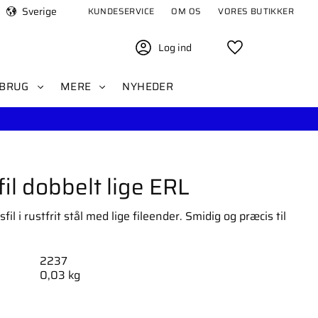
Sverige
KUNDESERVICE
OM OS
VORES BUTIKKER
Log ind
Favoritter
BRUG
MERE
NYHEDER
il dobbelt lige ERL
l i rustfrit stål med lige fileender. Smidig og præcis til
2237
0,03 kg