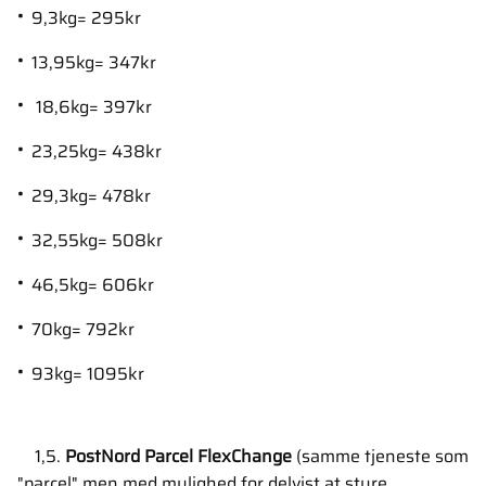
9,3kg= 295kr
13,95kg= 347kr
18,6kg= 397kr
23,25kg= 438kr
29,3kg= 478kr
32,55kg= 508kr
46,5kg= 606kr
70kg= 792kr
93kg= 1095kr
1,5.
PostNord Parcel FlexChange
(samme tjeneste som
"parcel" men med mulighed for delvist at styre