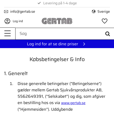
Levering på 1-4 dage
Menu
info@gertab.se
Sverige
Log ind
Fa
Log ind for at se dine priser
Købsbetingelser & Info
1. Generelt
Disse generelle betingelser ("Betingelserne")
gælder mellem Gertab Sjukvårsprodukter AB,
5562649391, ("Selskabet") og dig, som afgiver
en bestilling hos os via
www.gertab.se
("Hjemmesiden"). Uddybende