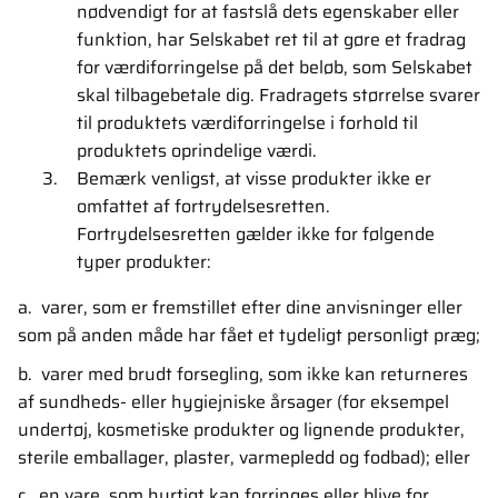
nødvendigt for at fastslå dets egenskaber eller
funktion, har Selskabet ret til at gøre et fradrag
for værdiforringelse på det beløb, som Selskabet
skal tilbagebetale dig. Fradragets størrelse svarer
til produktets værdiforringelse i forhold til
produktets oprindelige værdi.
Bemærk venligst, at visse produkter ikke er
omfattet af fortrydelsesretten.
Fortrydelsesretten gælder ikke for følgende
typer produkter:
a. varer, som er fremstillet efter dine anvisninger eller
som på anden måde har fået et tydeligt personligt præg;
b. varer med brudt forsegling, som ikke kan returneres
af sundheds- eller hygiejniske årsager (for eksempel
undertøj, kosmetiske produkter og lignende produkter,
sterile emballager, plaster, varmepledd og fodbad); eller
c. en vare, som hurtigt kan forringes eller blive for