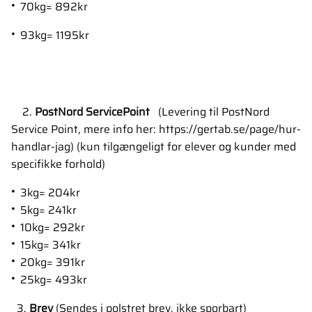
70kg= 892kr
93kg= 1195kr
2.
PostNord ServicePoint
(Levering til PostNord
Service Point, mere info her: https://gertab.se/page/hur-
handlar-jag) (kun tilgængeligt for elever og kunder med
specifikke forhold)
3kg= 204kr
5kg= 241kr
10kg= 292kr
15kg= 341kr
20kg= 391kr
25kg= 493kr
3.
Brev
(Sendes i polstret brev, ikke sporbart)