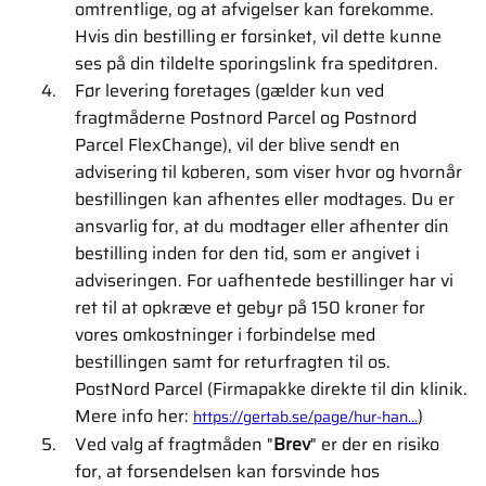
omtrentlige, og at afvigelser kan forekomme.
Hvis din bestilling er forsinket, vil dette kunne
ses på din tildelte sporingslink fra speditøren.
Før levering foretages (gælder kun ved
fragtmåderne Postnord Parcel og Postnord
Parcel FlexChange), vil der blive sendt en
advisering til køberen, som viser hvor og hvornår
bestillingen kan afhentes eller modtages. Du er
ansvarlig for, at du modtager eller afhenter din
bestilling inden for den tid, som er angivet i
adviseringen. For uafhentede bestillinger har vi
ret til at opkræve et gebyr på 150 kroner for
vores omkostninger i forbindelse med
bestillingen samt for returfragten til os.
PostNord Parcel (Firmapakke direkte til din klinik.
Mere info her:
)
https://gertab.se/page/hur-han...
Ved valg af fragtmåden "
Brev
" er der en risiko
for, at forsendelsen kan forsvinde hos