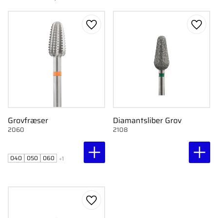
Gem som favorit
Gem s
Grovfræser
Diamantsliber Grov
2060
2108
040
050
060
+1
Gem som favorit