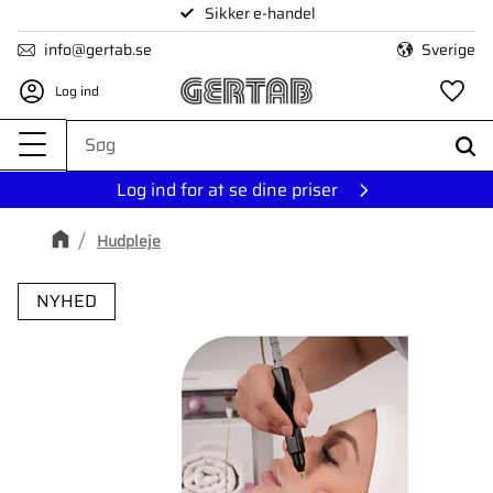
Sikker e-handel
Menu
info@gertab.se
Sverige
Log ind
Fa
Log ind for at se dine priser
Hudpleje
NYHED