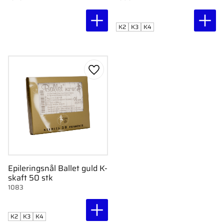
K2
K3
K4
Gem som favorit
Epileringsnål Ballet guld K-
skaft 50 stk
1083
K2
K3
K4