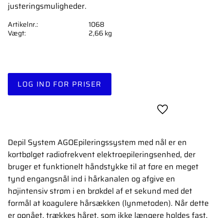
justeringsmuligheder.
Artikelnr.
1068
Vægt
2,66 kg
LOG IND FOR PRISER
Gem som favori
Depil System AGOEpileringssystem med nål er en
kortbølget radiofrekvent elektroepileringsenhed, der
bruger et funktionelt håndstykke til at føre en meget
tynd engangsnål ind i hårkanalen og afgive en
højintensiv strøm i en brøkdel af et sekund med det
formål at koagulere hårsækken (lynmetoden). Når dette
er opnået, trækkes håret, som ikke længere holdes fast,