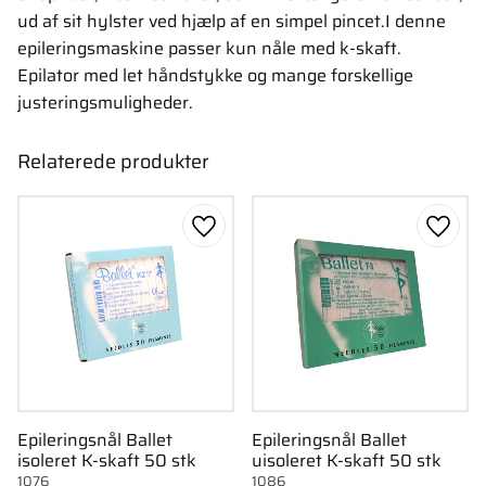
ud af sit hylster ved hjælp af en simpel pincet.I denne
epileringsmaskine passer kun nåle med k-skaft.
Epilator med let håndstykke og mange forskellige
justeringsmuligheder.
Relaterede produkter
Gem som favorit
Gem s
Epileringsnål Ballet
Epileringsnål Ballet
isoleret K-skaft 50 stk
uisoleret K-skaft 50 stk
1076
1086