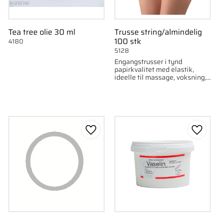
Tea tree olie 30 ml
Trusse string/almindelig
100 stk
4180
5128
Engangstrusser i tynd
papirkvalitet med elastik,
ideelle til massage, voksning,
spa og tatovering. 100
stk/pakke.
som favorit
Gem som favorit
Gem s