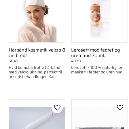
Hårbånd kosmetik velcro 8
Lerosett mod fedtet og
cm bredt
uren hud 70 ml.
5049
4038
Hvid bomuldsfrotté hårbånd
Lerosett – 100 % naturlig ler
med velcrolukning, perfekt til
maske til fedtet og uren hud.
ansigtsbehandlinger. Kan
vaskes ved 30 grader og er
behagelig at bruge.
Gem som favorit
Gem 