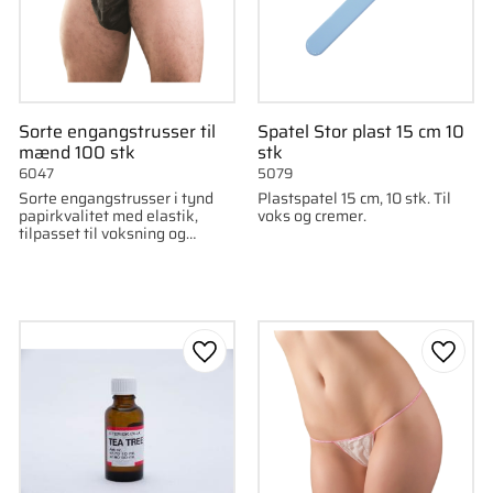
Sorte engangstrusser til
Spatel Stor plast 15 cm 10
mænd 100 stk
stk
6047
5079
Sorte engangstrusser i tynd
Plastspatel 15 cm, 10 stk. Til
papirkvalitet med elastik,
voks og cremer.
tilpasset til voksning og
tatovering. 100 stk/pk.
som favorit
Gem som favorit
Gem s