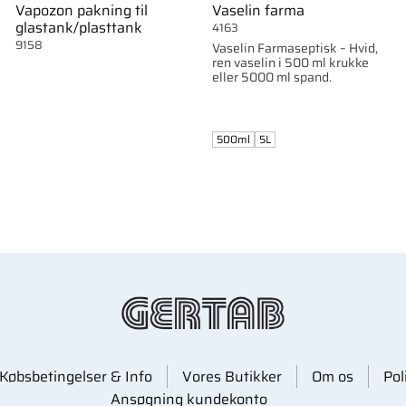
Vapozon pakning til
Vaselin farma
glastank/plasttank
4163
9158
Vaselin Farmaseptisk – Hvid,
ren vaselin i 500 ml krukke
eller 5000 ml spand.
500ml
5L
Købsbetingelser & Info
Vores Butikker
Om os
Pol
Ansøgning kundekonto