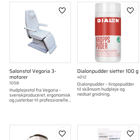
Xanitalia
3
Gem som favorit
Gem 
Salonstol Vegoria 3-
Dialonpudder sietter 100 g
motorer
4012
1058
Dialonpudder – Kropspudder
til skånsom hudpleje og
Hudplejestol fra Vegoria –
nedsat gnidning.
svenskproduceret, ergonomisk
og justerbar til professionelle
behandlinger.
Gem som favorit
Gem 