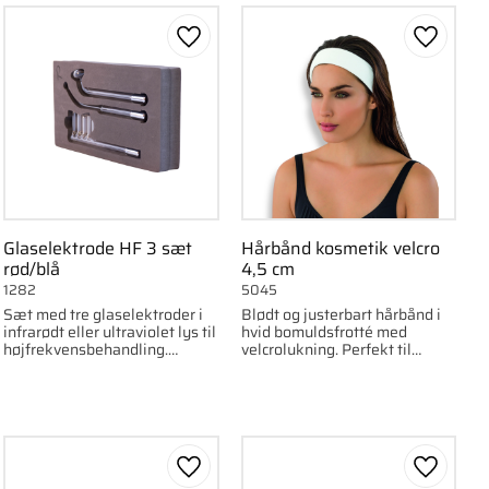
om favorit
Gem som favorit
Gem som
Glaselektrode HF 3 sæt
Hårbånd kosmetik velcro
rød/blå
4,5 cm
1282
5045
Sæt med tre glaselektroder i
Blødt og justerbart hårbånd i
infrarødt eller ultraviolet lys til
hvid bomuldsfrotté med
højfrekvensbehandling.
velcrolukning. Perfekt til
Indeholder kam-, stav- og
ansigtsbehandlinger.
svampeform. Diameter 11 mm.
om favorit
Gem som favorit
Gem som