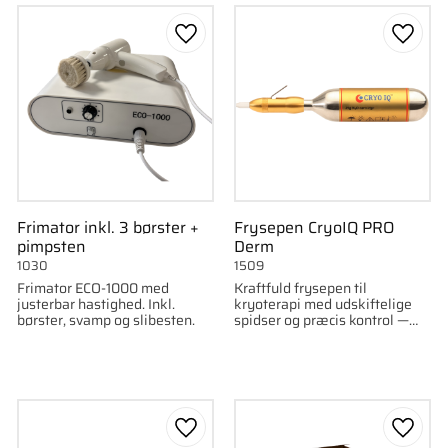
som favorit
Gem som favorit
Gem s
Frimator inkl. 3 børster +
Frysepen CryoIQ PRO
pimpsten
Derm
1030
1509
Frimator ECO-1000 med
Kraftfuld frysepen til
justerbar hastighed. Inkl.
kryoterapi med udskiftelige
børster, svamp og slibesten.
spidser og præcis kontrol —
ideel til klinisk brug.
som favorit
Gem som favorit
Gem s