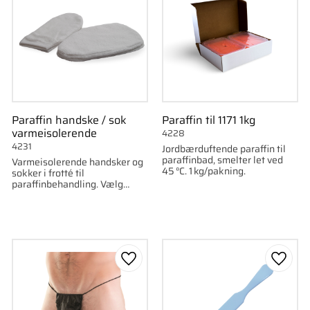
Paraffin handske / sok
Paraffin til 1171 1kg
varmeisolerende
4228
4231
Jordbærduftende paraffin til
paraffinbad, smelter let ved
Varmeisolerende handsker og
45 °C. 1 kg/pakning.
sokker i frotté til
paraffinbehandling. Vælg
model: handske eller sok.
som favorit
Gem som favorit
Gem s