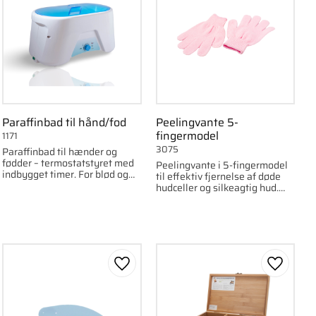
Paraffinbad til hånd/fod
Peelingvante 5-
fingermodel
1171
3075
Paraffinbad til hænder og
fødder – termostatstyret med
Peelingvante i 5-fingermodel
indbygget timer. For blød og
til effektiv fjernelse af døde
behagelig hud.
hudceller og silkeagtig hud.
Findes i flere farver.
om favorit
Gem som favorit
Gem som