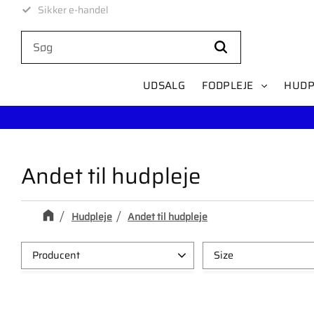
Levering på 1-4 dage
UDSALG
FODPLEJE
HUDP
Andet til hudpleje
Hudpleje
Andet til hudpleje
Producent
Size
Gertab
1
5L
1
Vegoria
1
500ml
1