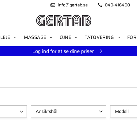
info@gertab.se
040-416400
LEJE
MASSAGE
ØJNE
TATOVERING
FOR
Log ind for at se dine priser
Ansiktshål
Modell
Med Ansigtshul
1
Vanter
Uden Ansigtshul
1
Sok
1