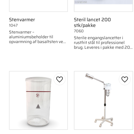
Stenvarmer
Steril lancet 200
stk/pakke
1047
7060
Stenvarmer –
aluminiumsbeholder til
Sterile engangslancetter i
opvarmning af basaltsten ved
rustfrit stål til professionel
varmeterapi.
brug. Leveres i pakke med 200
stk.
Gem som favorit
Gem 