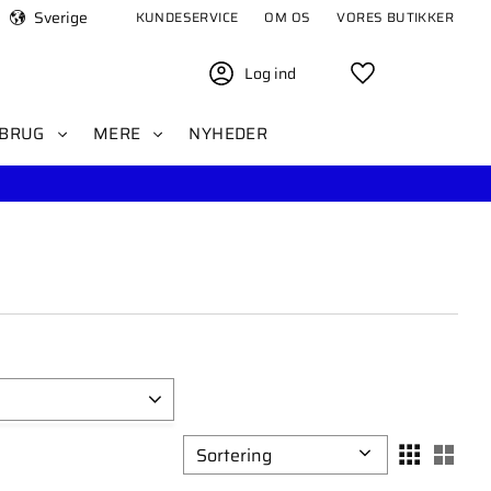
Sverige
KUNDESERVICE
OM OS
VORES BUTIKKER
Log ind
Favoritter
BRUG
MERE
NYHEDER
1
Vælg sorteringsmetode
Vælg