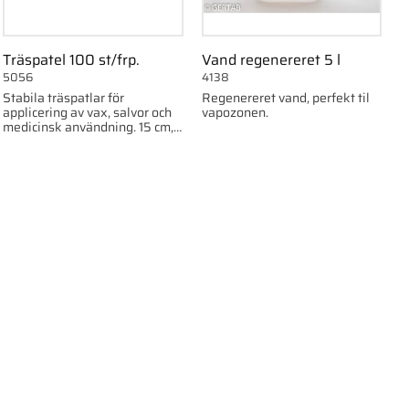
Träspatel 100 st/frp.
Vand regenereret 5 l
5056
4138
Stabila träspatlar för
Regenereret vand, perfekt til
applicering av vax, salvor och
vapozonen.
medicinsk användning. 15 cm,
100 st/frp.
om favorit