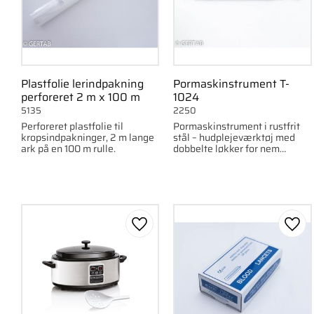
Plastfolie lerindpakning
Pormaskinstrument T-
perforeret 2 m x 100 m
1024
5135
2250
Perforeret plastfolie til
Pormaskinstrument i rustfrit
kropsindpakninger, 2 m lange
stål – hudplejeværktøj med
ark på en 100 m rulle.
dobbelte løkker for nem
fjernelse af hudorme.
Gem som favorit
Gem 