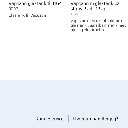
Vapozon glastank til 1164
Vapozon m glastank på
stativ 2kolli 12kg
9007
1164
Glastank til Vapozon
Vapozon med ozonfunktion og
glastank. Justerbart stativ med
hjul og elektronisk
vandovervågning.
Kundeservice
Hvordan handler jeg?