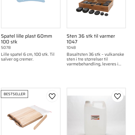
Spatel lille plast 60mm
Sten 36 stk til varmer
100 stk
1047
5078
1048
Lille spatel 6 cm, 100 stk. Til
Basaltsten 36 stk – vulkanske
salver og cremer.
sten i tre størrelser til
varmebehandling, leveres i
tilhørende trææske.
BESTSELLER
om favorit
Gem som favorit
Gem som