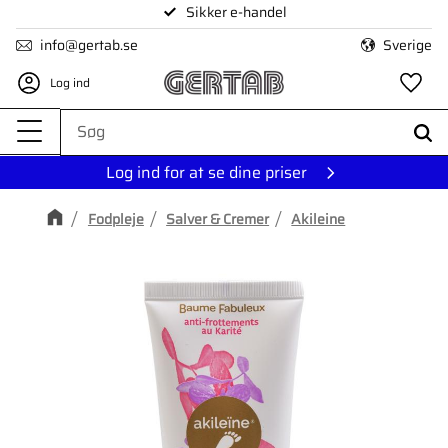
Sikker e-handel
Menu
info@gertab.se
Sverige
Log ind
Fa
Log ind for at se dine priser
Fodpleje
Salver & Cremer
Akileine