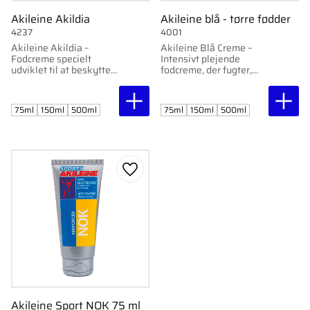
Akileine Akildia
Akileine blå - tørre fødder
4237
4001
Akileine Akildia –
Akileine Blå Creme –
Fodcreme specielt
Intensivt plejende
udviklet til at beskytte
fodcreme, der fugter,
og pleje
reparerer og beskytter
diabetikerfødder,
meget tørre og
modvirker udtørrelse og
beskadigede fødder.
75ml
150ml
500ml
75ml
150ml
500ml
hyperkeratose.
Gem som favorit
Akileine Sport NOK 75 ml