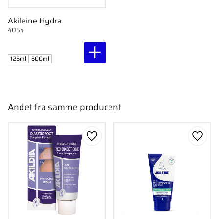
Akileine Hydra
4054
125ml
500ml
Andet fra samme producent
Gem som favorit
Gem s