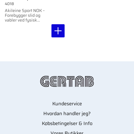
4018
Akileine Sport NOK –
Forebygger slid og
vabler ved fysisk
aktivitet. Langvarig
beskyttelse med 30%
sheasmør.
Kundeservice
Hvordan handler jeg?
Købsbetingelser & Info
Vores Butikker