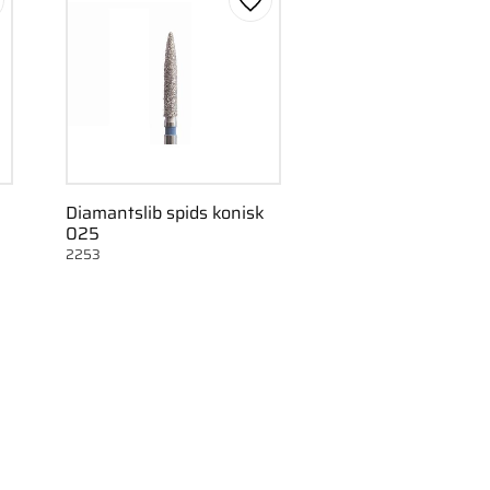
m som favorit
Gem som favorit
Diamantslib spids konisk
025
2253