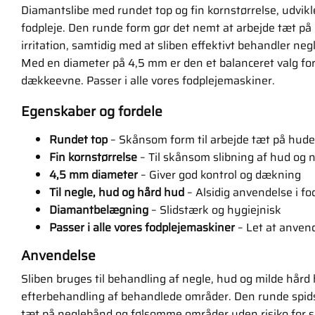
Diamantslibe med rundet top og fin kornstørrelse, udviklet
fodpleje. Den runde form gør det nemt at arbejde tæt p
irritation, samtidig med at sliben effektivt behandler neg
Med en diameter på 4,5 mm er den et balanceret valg fo
dækkeevne. Passer i alle vores fodplejemaskiner.
Egenskaber og fordele
Rundet top
– Skånsom form til arbejde tæt på hud
Fin kornstørrelse
– Til skånsom slibning af hud og 
4,5 mm diameter
– Giver god kontrol og dækning
Til negle, hud og hård hud
– Alsidig anvendelse i fo
Diamantbelægning
– Slidstærk og hygiejnisk
Passer i alle vores fodplejemaskiner
– Let at anven
Anvendelse
Sliben bruges til behandling af negle, hud og milde hård
efterbehandling af behandlede områder. Den runde spids 
tæt på neglebånd og følsomme områder uden risiko for sk