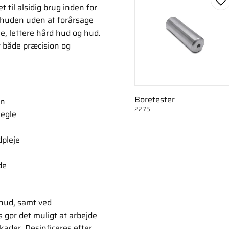
Ge
 til alsidig brug inden for
å huden uden at forårsage
le, lettere hård hud og hud.
r både præcision og
Boretester
en
2275
negle
dpleje
de
 hud, samt ved
gør det muligt at arbejde
ader. Desinficeres efter