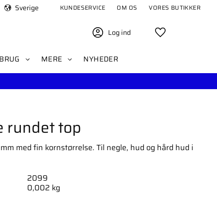
Sverige
KUNDESERVICE
OM OS
VORES BUTIKKER
Log ind
Favoritter
BRUG
MERE
NYHEDER
 rundet top
mm med fin kornstørrelse. Til negle, hud og hård hud i
2099
0,002 kg