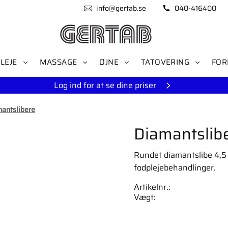
info@gertab.se
040-416400
LEJE
MASSAGE
ØJNE
TATOVERING
FOR
Log ind for at se dine priser
antslibere
Diamantslibe
Rundet diamantslibe 4,5 
fodplejebehandlinger.
Artikelnr.
Vægt