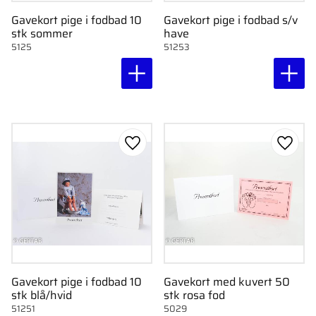
Gavekort pige i fodbad 10
Gavekort pige i fodbad s/v
stk sommer
have
5125
51253
Gem som favorit
Gem s
Gavekort pige i fodbad 10
Gavekort med kuvert 50
stk blå/hvid
stk rosa fod
51251
5029