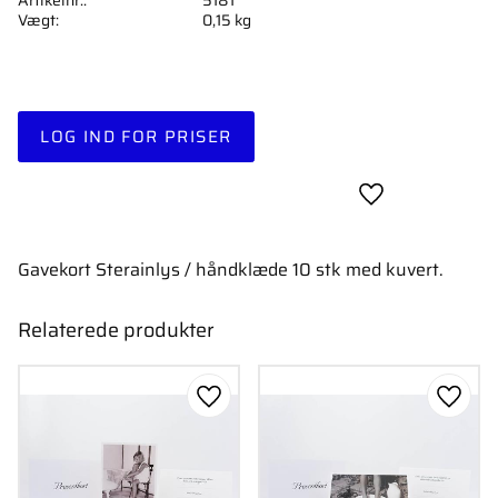
Vægt
0,15 kg
LOG IND FOR PRISER
Gem som favori
Gavekort Sterainlys / håndklæde 10 stk med kuvert.
Relaterede produkter
Gem som favorit
Gem s