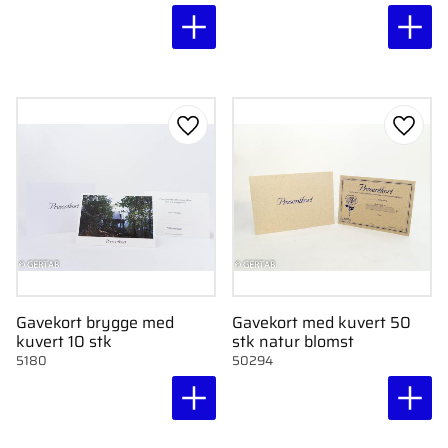
Gem som favorit
Gem s
Gavekort brygge med
Gavekort med kuvert 50
kuvert 10 stk
stk natur blomst
5180
50294