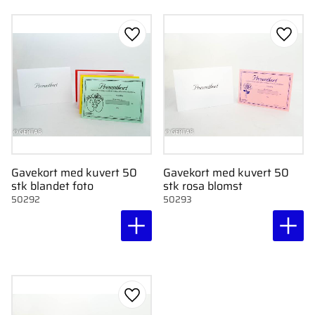
Gem som favorit
Gem s
Gavekort med kuvert 50
Gavekort med kuvert 50
stk blandet foto
stk rosa blomst
50292
50293
Gem som favorit