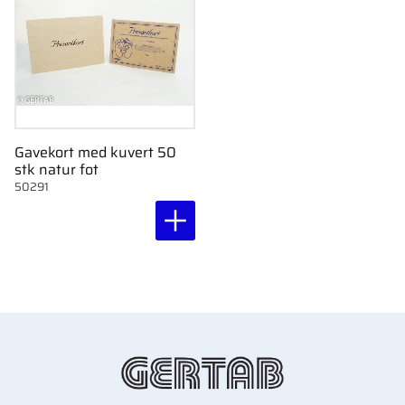
Gavekort med kuvert 50
stk natur fot
50291