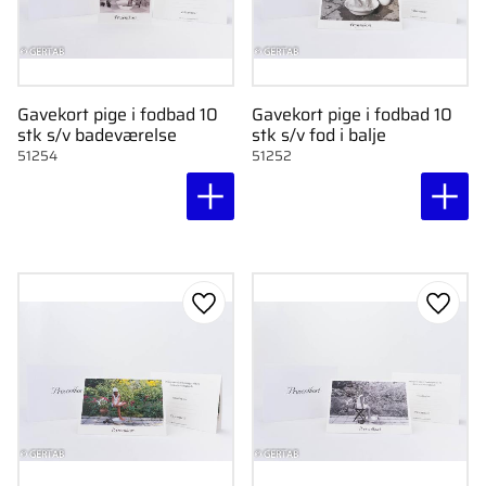
Gavekort pige i fodbad 10
Gavekort pige i fodbad 10
stk s/v badeværelse
stk s/v fod i balje
51254
51252
Gem som favorit
Gem s