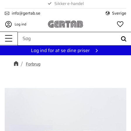
Levering på 1-4 dage
Sikker e-handel
Menu
info@gertab.se
Sverige
Log ind
Fa
Log ind for at se dine priser
Forbrug