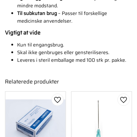
mindre modstand.
Til subkutan brug
– Passer til forskellige
medicinske anvendelser.
Vigtigt at vide
Kun til engangsbrug.
Skal ikke genbruges eller gensteriliseres.
Leveres i steril emballage med 100 stk pr. pakke.
Relaterede produkter
Gem som favorit
Gem s