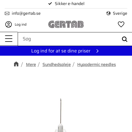
Sikker e-handel
Menu
info@gertab.se
Sverige
Log ind
Fa
Log ind for at se dine priser
Mere
Sundhedspleje
Hypodermic needles