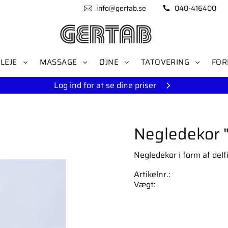
info@gertab.se
040-416400
LEJE
MASSAGE
ØJNE
TATOVERING
FOR
Log ind for at se dine priser
Negledekor "
Negledekor i form af delf
Artikelnr.
Vægt