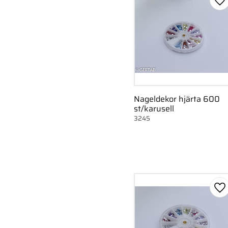
Ge
Nageldekor hjärta 600
st/karusell
3245
Ge