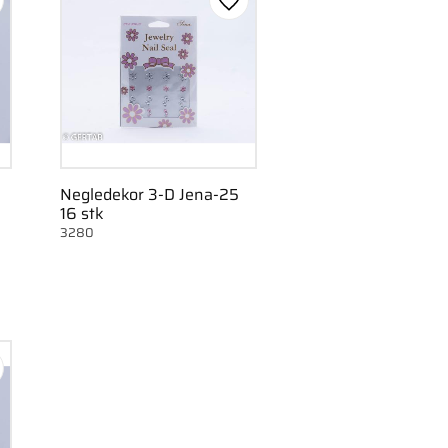
m som favorit
Gem som favorit
Negledekor 3-D Jena-25
16 stk
3280
m som favorit