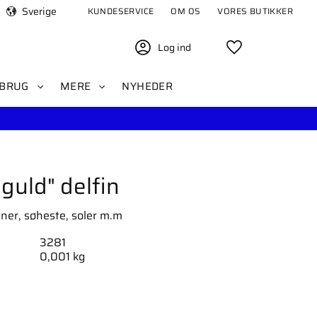
Sverige
KUNDESERVICE
OM OS
VORES BUTIKKER
Log ind
Favoritter
BRUG
MERE
NYHEDER
guld" delfin
iner, søheste, soler m.m
3281
0,001 kg