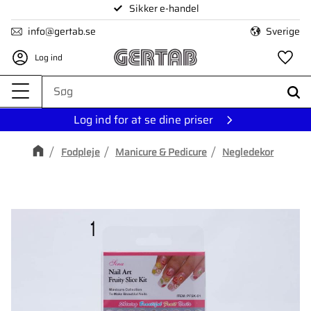
Sikker e-handel
Menu
info@gertab.se
Sverige
Log ind
Fa
Log ind for at se dine priser
Fodpleje
Manicure & Pedicure
Negledekor