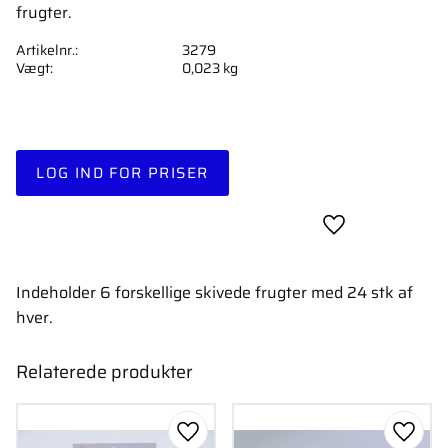
frugter.
Artikelnr.
3279
Vægt
0,023 kg
LOG IND FOR PRISER
Gem som favori
Indeholder 6 forskellige skivede frugter med 24 stk af
hver.
Relaterede produkter
Gem som favorit
Gem s