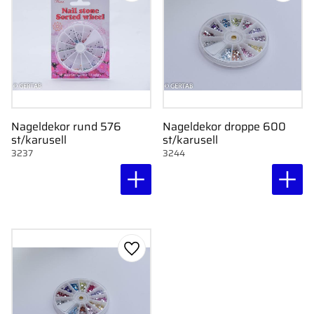
Nageldekor rund 576
Nageldekor droppe 600
st/karusell
st/karusell
3237
3244
Gem som favorit