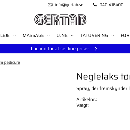
info@gertab.se
040-416400
LEJE
MASSAGE
ØJNE
TATOVERING
FOR
Log ind for at se dine priser
 & pedicure
Neglelaks tø
Spray, der fremskynder l
Artikelnr.
Vægt