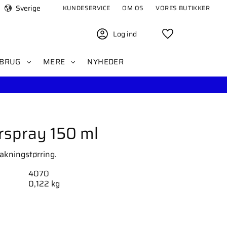
Sverige
KUNDESERVICE
OM OS
VORES BUTIKKER
Log ind
Favoritter
BRUG
MERE
NYHEDER
rspray 150 ml
akningstørring.
4070
0,122 kg