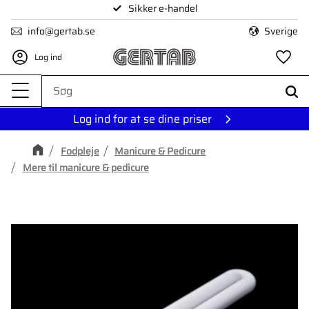
Sikker e-handel
Menu
info@gertab.se
Sverige
Log ind
Fa
Log ind for at se dine priser
Fodpleje
Manicure & Pedicure
Mere til manicure & pedicure