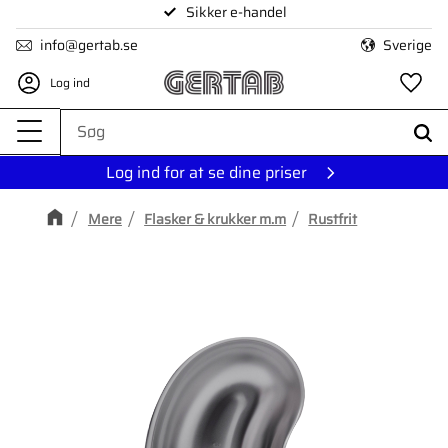
Sikker e-handel
Menu
info@gertab.se
Sverige
Log ind
Fa
Log ind for at se dine priser
Mere
Flasker & krukker m.m
Rustfrit