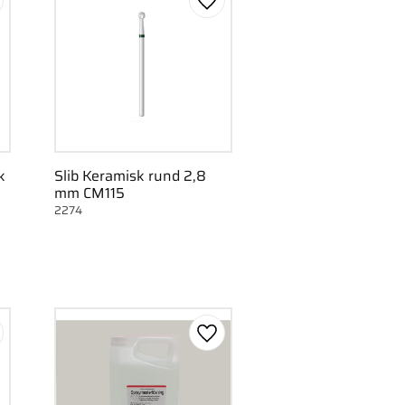
m som favorit
Gem som favorit
k
Slib Keramisk rund 2,8
mm CM115
2274
m som favorit
Gem som favorit