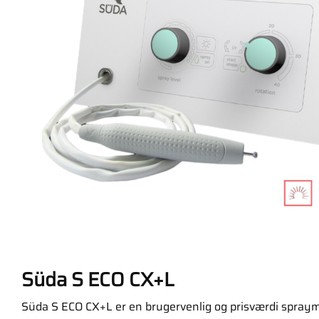
Süda S ECO CX+L
Süda S ECO CX+L er en brugervenlig og prisværdi sprayma