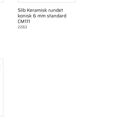
Slib Keramisk rundet
konisk 6 mm standard
CM111
2263
m som favorit