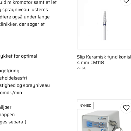
uld mikromotor samt et let
Ge
 sprayniveau justeres
ndtere også under lange
inikker, der søger et
tykket for optimal
Slip Keramisk tynd konis
4 mm CM118
2268
ngeføring
eholdelsesfri
astighed og sprayniveau
 omdr./min
NYHED
iljøer
Ge
knappen
lges separat)