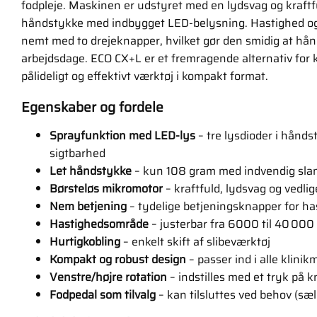
fodpleje. Maskinen er udstyret med en lydsvag og kraftf
håndstykke med indbygget LED-belysning. Hastighed og
nemt med to drejeknapper, hvilket gør den smidig at hå
arbejdsdage. ECO CX+L er et fremragende alternativ for kl
pålideligt og effektivt værktøj i kompakt format.
Egenskaber og fordele
Sprayfunktion med LED-lys
– tre lysdioder i hånds
sigtbarhed
Let håndstykke
– kun 108 gram med indvendig sla
Børsteløs mikromotor
– kraftfuld, lydsvag og vedlig
Nem betjening
– tydelige betjeningsknapper for h
Hastighedsområde
– justerbar fra 6000 til 40 000
Hurtigkobling
– enkelt skift af slibeværktøj
Kompakt og robust design
– passer ind i alle klinikm
Venstre/højre rotation
– indstilles med et tryk på 
Fodpedal som tilvalg
– kan tilsluttes ved behov (sæ