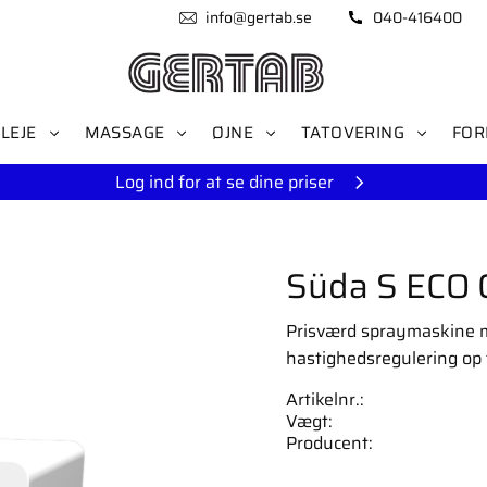
info@gertab.se
040-416400
LEJE
MASSAGE
ØJNE
TATOVERING
FOR
Log ind for at se dine priser
Süda S ECO 
Prisværd spraymaskine m
hastighedsregulering op 
Artikelnr.
Vægt
Producent