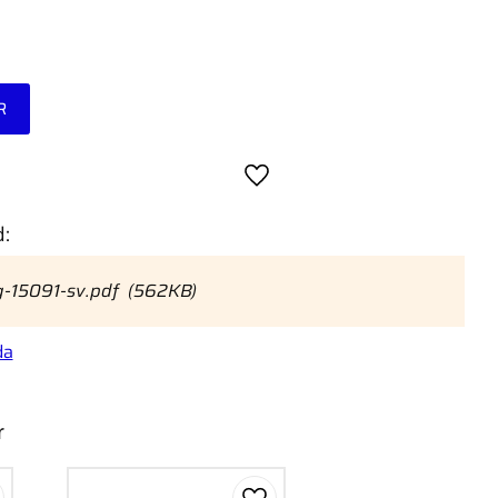
R
Gem som favorit
:
g-15091-sv.pdf
562KB
da
r