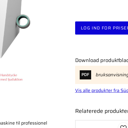
LOG IND FOR PRISE
Download produktblad
bruksanvisnin
PDF
Vis alle produkter fra Sü
Relaterede produkte
skine til professionel