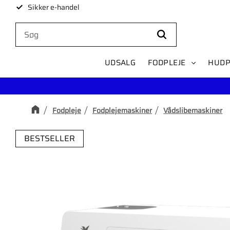
Sikker e-handel
Levering på 1-4 dage
UDSALG
FODPLEJE
HUDP
Fodpleje
Fodplejemaskiner
Vådslibemaskiner
BESTSELLER