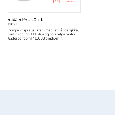
Süda S PRO CX + L
15092
Kompakt spraysystem med let håndstykke,
hurtigkobling, LED-lys og børsteløs motor.
Justerbar op til 40.000 omdr./min.