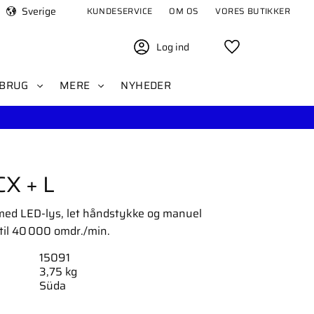
Sverige
KUNDESERVICE
OM OS
VORES BUTIKKER
Log ind
Favoritter
BRUG
MERE
NYHEDER
CX + L
ed LED-lys, let håndstykke og manuel
til 40 000 omdr./min.
15091
3,75 kg
Süda