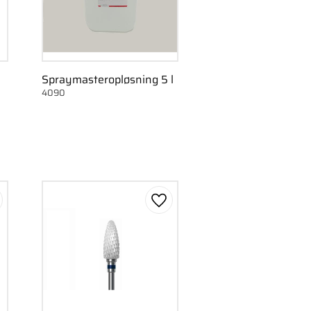
Spraymasteropløsning 5 l
4090
m som favorit
Gem som favorit