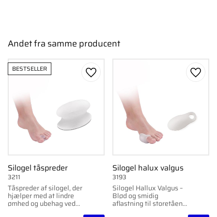
Andet fra samme producent
BESTSELLER
Gem som favorit
Gem s
Silogel tåspreder
Silogel halux valgus
3211
3193
Tåspreder af silogel, der
Silogel Hallux Valgus –
hjælper med at lindre
Blød og smidig
ømhed og ubehag ved
aflastning til storetåens
at støtte ømme dele af
led.