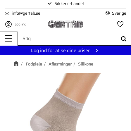
Sikker e-handel
Menu
info@gertab.se
Sverige
Log ind
Fa
Log ind for at se dine priser
Fodpleje
Aflastninger
Silikone