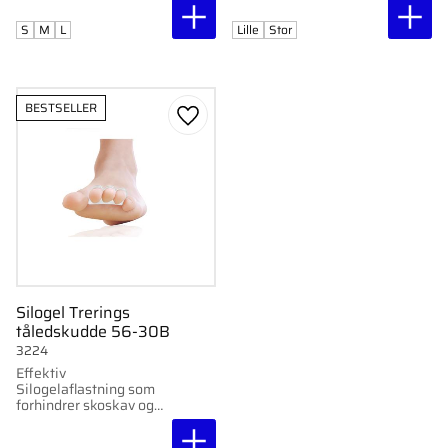
tæerne
S
M
L
Lille
Stor
BESTSELLER
Gem som favorit
Silogel Trerings
tåledskudde 56-30B
3224
Effektiv
Silogelaflastning som
forhindrer skoskav og
irritation.