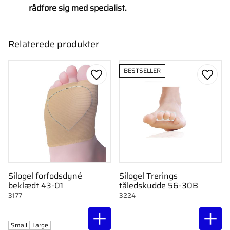
rådføre sig med specialist.
Relaterede produkter
BESTSELLER
Gem som favorit
Gem s
Silogel forfodsdyné
Silogel Trerings
beklædt 43-01
tåledskudde 56-30B
3177
3224
Small
Large