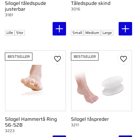
Silogel tåledspude
Tåledspude skind
justerbar
3016
3181
Lille
Stor
Small
Medium
Large
BESTSELLER
BESTSELLER
Gem som favorit
Gem s
Silogel Hammertå Ring
Silogel tåspreder
56-52B
3211
3223