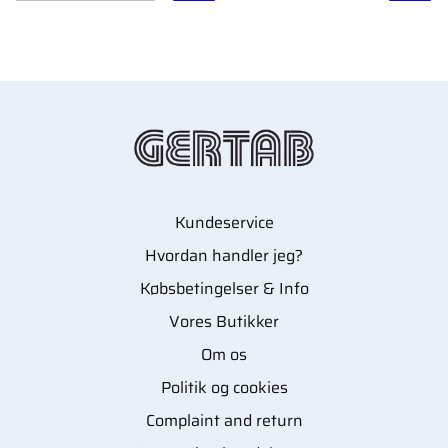
passer i de fleste typer
sko.- Giver forbedret
stødabsorbering og
komfort ved hvert
skridt.- Langtidsholdbar
og slidstærk
konstruktion.- Nem at
rengøre og vaske for
bedre hygiejne.
Kundeservice
Hvordan handler jeg?
Købsbetingelser & Info
Vores Butikker
Om os
Politik og cookies
Complaint and return