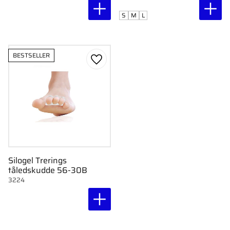
S
M
L
BESTSELLER
Gem som favorit
Silogel Trerings
tåledskudde 56-30B
3224