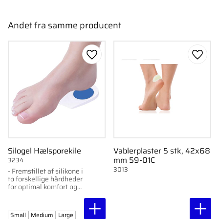
Andet fra samme producent
Gem som favorit
Gem s
Silogel Hælsporekile
Vablerplaster 5 stk, 42x68
mm 59-01C
3234
3013
- Fremstillet af silikone i
to forskellige hårdheder
for optimal komfort og
støtte.- Ekstra blød
silikoneindsats i midten
for at lindre hælspore.-
Small
Medium
Large
Tyndt design, der