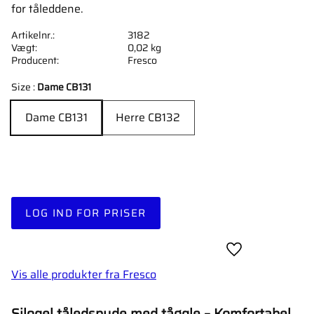
for tåleddene.
Artikelnr.
3182
Vægt
0,02 kg
Producent
Fresco
Size :
Dame CB131
Dame CB131
Herre CB132
LOG IND FOR PRISER
Gem som favori
Vis alle produkter fra Fresco
Silogel tåledspude med tåøgle – Komfortabel