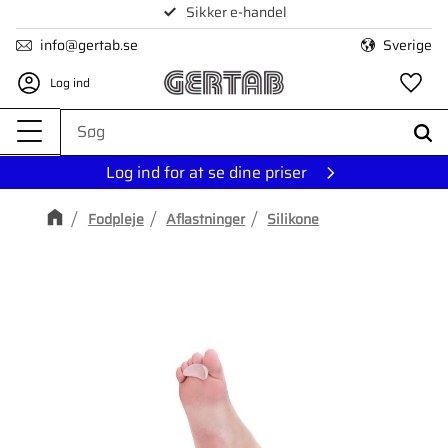
Sikker e-handel
Menu
info@gertab.se
Sverige
Log ind
Fa
Log ind for at se dine priser
Fodpleje
Aflastninger
Silikone