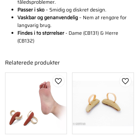
tåledsproblemer.
Passer i sko
– Smidig og diskret design.
Vaskbar og genanvendelig
– Nem at rengøre for
langvarig brug.
Findes i to størrelser
- Dame (CB131) & Herre
(CB132)
Relaterede produkter
Gem som favorit
Gem s