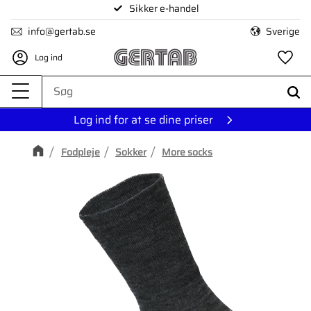
Sikker e-handel
Menu
info@gertab.se
Sverige
Log ind
Fa
Log ind for at se dine priser
Fodpleje
Sokker
More socks