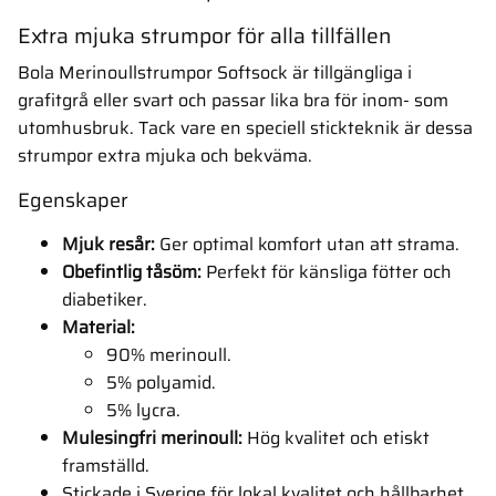
Extra mjuka strumpor för alla tillfällen
Bola Merinoullstrumpor Softsock är tillgängliga i
grafitgrå eller svart och passar lika bra för inom- som
utomhusbruk. Tack vare en speciell stickteknik är dessa
strumpor extra mjuka och bekväma.
Egenskaper
Mjuk resår:
Ger optimal komfort utan att strama.
Obefintlig tåsöm:
Perfekt för känsliga fötter och
diabetiker.
Material:
90% merinoull.
5% polyamid.
5% lycra.
Mulesingfri merinoull:
Hög kvalitet och etiskt
framställd.
Stickade i Sverige för lokal kvalitet och hållbarhet.