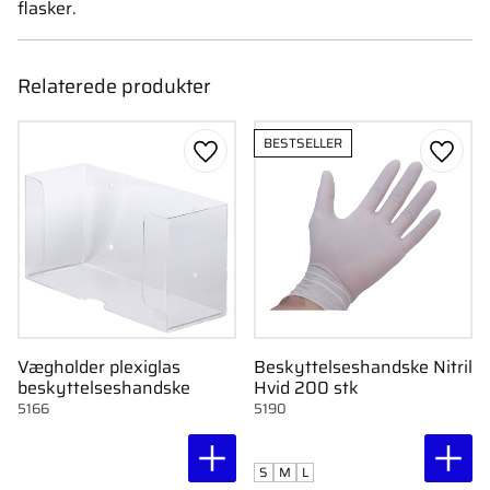
flasker.
Relaterede produkter
BESTSELLER
Gem som favorit
Gem s
Vægholder plexiglas
Beskyttelseshandske Nitril
beskyttelseshandske
Hvid 200 stk
5166
5190
S
M
L