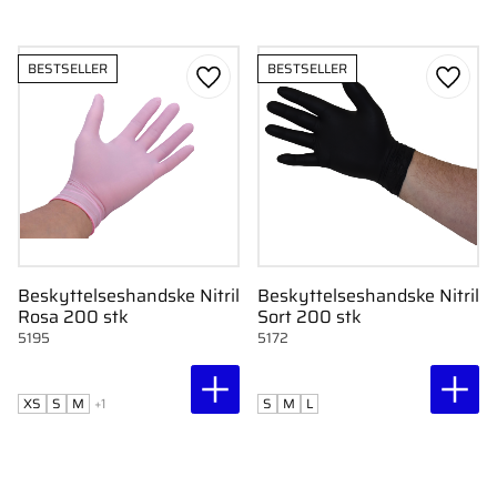
BESTSELLER
BESTSELLER
Gem som favorit
Gem s
Beskyttelseshandske Nitril
Beskyttelseshandske Nitril
Rosa 200 stk
Sort 200 stk
5195
5172
XS
S
M
+1
S
M
L