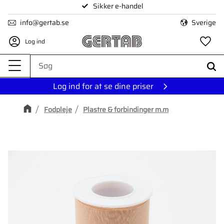
Sikker e-handel
Menu
info@gertab.se
Sverige
Log ind
Fa
Log ind for at se dine priser
Fodpleje
Plastre & forbindinger m.m