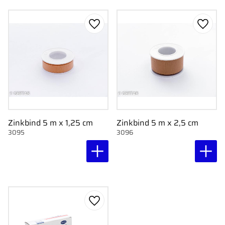
Gem som favorit
Gem s
Zinkbind 5 m x 1,25 cm
Zinkbind 5 m x 2,5 cm
3095
3096
Gem som favorit